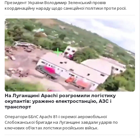
Президент України Володимир Зеленський провів
координаційну нараду щодо санкційної політики проти росії.
На Луганщині Apachi розгромили логістику
окупантів: уражено електростанцію, АЗС і
транспорт
Оператори ББпС Apachi 81-ї окремої аеромобільної
Слобожанської бригади на Луганщині завдали ударів по
ключових об’єктах логістики російських військ.