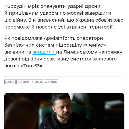
«Броуді» мріє опанувати ударні дрони
й прицільним ударом по москві завершити
цю війну. Він впевнений, що Україна обов’язково
переможе й поверне усі втрачені території.
Як повідомляла АрміяInform, оператори
безпілотних систем підрозділу «Фенікс»
виявили та
знищили
на Лиманському напрямку
доволі рідкісну реактивну систему залпового
вогню «Тип-63».
ДПСУ
ІСТОРІЯ БІЙЦЯ
ФЕНІКС