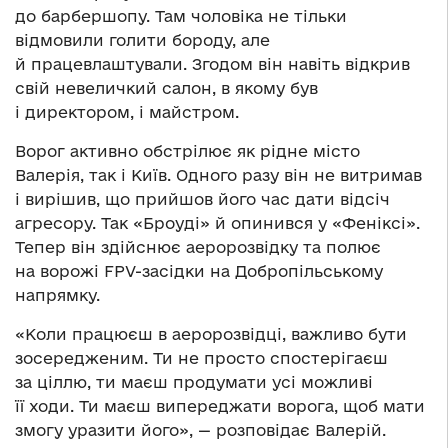
до барбершопу. Там чоловіка не тільки
відмовили голити бороду, але
й працевлаштували. Згодом він навіть відкрив
свій невеличкий салон, в якому був
і директором, і майстром.
Ворог активно обстрілює як рідне місто
Валерія, так і Київ. Одного разу він не витримав
і вирішив, що прийшов його час дати відсіч
агресору. Так «Броуді» й опинився у «Феніксі».
Тепер він здійснює аеророзвідку та полює
на ворожі FPV-засідки на Добропільському
напрямку.
«Коли працюєш в аеророзвідці, важливо бути
зосередженим. Ти не просто спостерігаєш
за ціллю, ти маєш продумати усі можливі
її ходи. Ти маєш випереджати ворога, щоб мати
змогу уразити його», — розповідає Валерій.