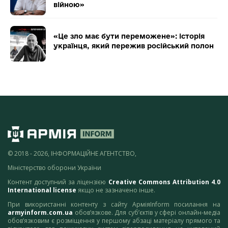
війною»
«Це зло має бути переможене»: історія
українця, який пережив російський полон
© 2018 - 2026, ІНФОРМАЦІЙНЕ АГЕНТСТВО,
Міністерство оборони України
Контент доступний за ліцензією
Creative Commons Attribution 4.0
International license
якщо не зазначено інше.
При використанні контенту з сайту АрміяInform посилання на
armyinform.com.ua
обов’язкове. Для суб’єктів у сфері онлайн-медіа
обов’язковим є розміщення у першому абзаці матеріалу прямого та