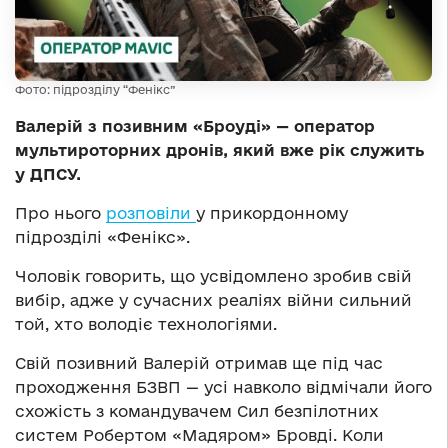
Фото: підрозділу “Фенікс”
Валерій з позивним «Броуді» — оператор
мультироторних дронів, який вже рік служить
у ДПСУ.
Про нього
розповіли
у прикордонному
підрозділі «Фенікс».
Чоловік говорить, що усвідомлено зробив свій
вибір, адже у сучасних реаліях війни сильний
той, хто володіє технологіями.
Свій позивний Валерій отримав ще під час
проходження БЗВП — усі навколо відмічали його
схожість з командувачем Сил безпілотних
систем Робертом «Мадяром» Бровді. Коли