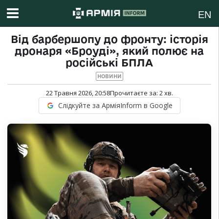
EN
Від барбершопу до фронту: історія
дронаря «Броуді», який полює на
російські БПЛА
НОВИНИ
22 Травня 2026, 20:58
Прочитаєте за:
2
хв.
Слідкуйте за АрміяInform в Google