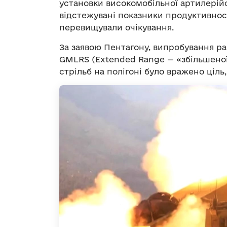
установки високомобільної артилерій
відстежувані показники продуктивност
перевищували очікування.
За заявою Пентагону, випробування р
GMLRS (Extended Range — «збільшеної 
стрільб на полігоні було вражено ціль