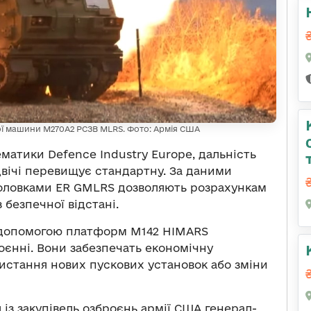
вої машини M270A2 РСЗВ MLRS. Фото: Армія США
ематики Defence Industry Europe, дальність
вічі перевищує стандартну. За даними
головками ER GMLRS дозволяють розрахункам
 безпечної відстані.
 допомогою платформ M142 HIMARS
оєнні. Вони забезпечать економічну
истання нових пускових установок або зміни
я із закупівель озброєнь армії США генерал-