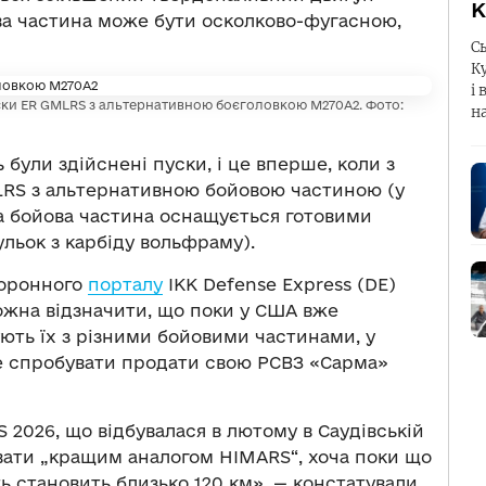
К
ова частина може бути осколково-фугасною,
С
К
і 
уски ER GMLRS з альтернативною боєголовкою M270A2. Фото:
н
 були здійснені пуски, і це вперше, коли з
LRS з альтернативною бойовою частиною (у
а бойова частина оснащується готовими
льок з карбіду вольфраму).
боронного
порталу
ІКК Defense Express (DE)
можна відзначити, що поки у США вже
ють їх з різними бойовими частинами, у
е спробувати продати свою РСВЗ «Сарма»
S 2026, що відбувалася в лютому в Саудівській
ивати „кращим аналогом HIMARS“, хоча поки що
ь становить близько 120 км», — констатували