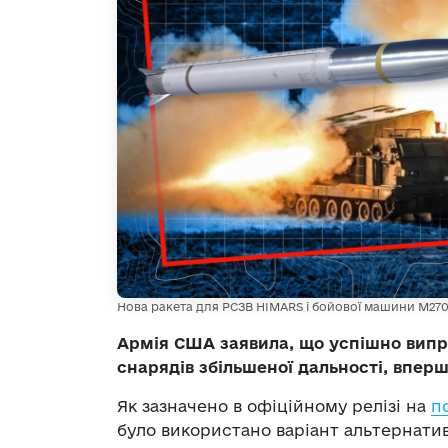
Нова ракета для РСЗВ HIMARS і бойової машини M270
Армія США заявила, що успішно вип
снарядів збільшеної дальності, впер
Як зазначено в офіційному релізі на
п
було використано варіант альтернатив