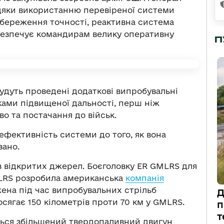
дяки використанню перевіреної системи
збереження точності, реактивна система
абезпечує командирам велику оперативну
П
удуть проведені додаткові випробувальні
ками підвищеної дальності, перш ніж
о та постачання до військ.
ефективність системи до того, як вона
зано.
з відкритих джерел. Боєголовку ER GMLRS для
LRS розробила американська
компанія
жена під час випробувальних стрільб
Д
сягає 150 кілометрів проти 70 км у GMLRS.
п
т
ється збільшений твердопаливний двигун