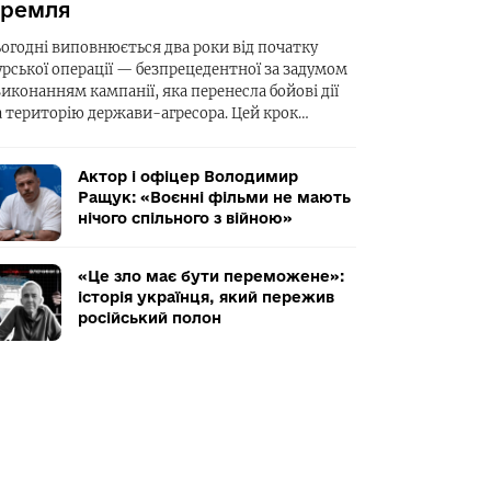
ремля
ьогодні виповнюється два роки від початку
урської операції — безпрецедентної за задумом
виконанням кампанії, яка перенесла бойові дії
а територію держави-агресора. Цей крок…
Актор і офіцер Володимир
Ращук: «Воєнні фільми не мають
нічого спільного з війною»
«Це зло має бути переможене»:
історія українця, який пережив
російський полон