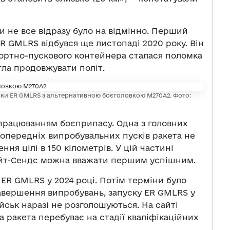
бки не все відразу було на відмінно. Перший
R GMLRS відбувся ще листопаді 2020 року. Він
портно-пускового контейнера сталася поломка
гла продовжувати політ.
уски ER GMLRS з альтернативною боєголовкою M270A2. Фото:
працюванням боєприпасу. Одна з головних
попередніх випробувальних пусків ракета не
ня цілі в 150 кілометрів. У цій частині
Вайт-Сендс можна вважати першим успішним.
ER GMLRS у 2024 році. Потім терміни було
завершення випробувань, запуску ER GMLRS у
йськ наразі не розголошуються. На сайті
а ракета перебуває на стадії кваліфікаційних