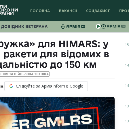
ГОЛОВНА
ВАКАНСІЇ
СОЦЗАХИСТ
ПРО 
ДОВІДНИК ВЕТЕРАНА
ружка» для HIMARS: у
15
ракети для відомих в
дальністю до 150 км
14
ЄННЯ ТА ВІЙСЬКОВА ТЕХНІКА
14
Слідкуйте за АрміяInform в Google
хв.
13
13