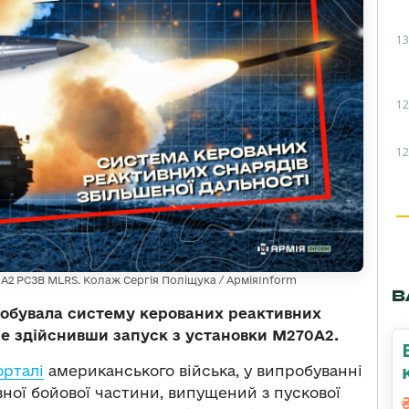
13
12
12
A2 РСЗВ MLRS. Колаж Сергія Поліщука / АрміяInform
В
робувала систему керованих реактивних
ше здійснивши запуск з установки M270A2.
орталі
американського війська, у випробуванні
ної бойової частини, випущений з пускової