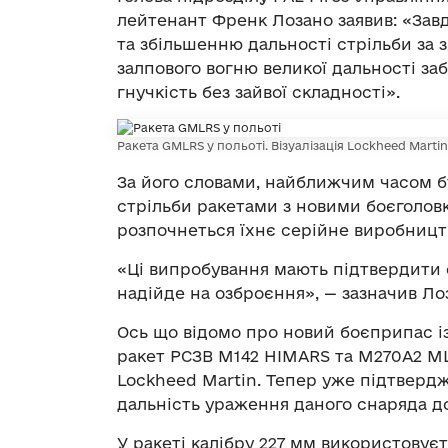
лейтенант Френк Лозано заявив: «Зав
та збільшенню дальності стрільби за 
залпового вогню великої дальності з
гнучкість без зайвої складності».
Ракета GMLRS у польоті. Візуалізація Lockheed Martin
За його словами, найближчим часом б
стрільби ракетами з новими боєголов
розпочнеться їхнє серійне виробництв
«Ці випробування мають підтвердити 
надійде на озброєння», — зазначив Ло
Ось що відомо про новий боєприпас і
ракет РСЗВ M142 HIMARS та M270A2 M
Lockheed Martin. Тепер уже підтверд
дальність ураження даного снаряда до
У ракеті калібру 227 мм використову