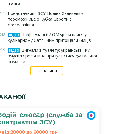
типів
:11
Представниця ЗСУ Поліна Халькевич —
переможницею Кубка Європи зі
скелелазіння
:43
Шеф-кухарі 67 ОМБр зійшлися у
ВІДЕО
кулінарному батлі: чим пригощали бійців
:19
Вигнали з туалету: українські FPV
ВІДЕО
змусили росіянина припуститися фатальної
помилки
ВСІ НОВИНИ
АКАНСІЇ
Водій-слюсар (служба за
контрактом ЗСУ)
від 20000 до 60000 грн