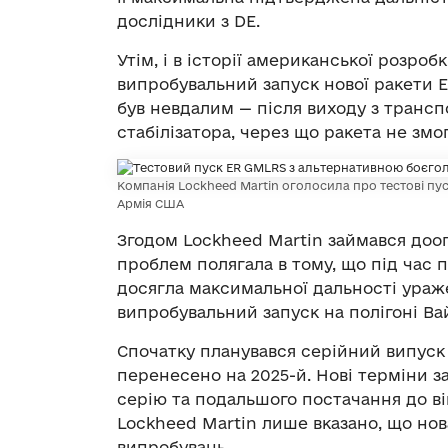
дослідники з DE.
Утім, і в історії американської розро
випробувальний запуск нової ракети E
був невдалим — після виходу з транс
стабілізатора, через що ракета не змо
Компанія Lockheed Martin оголосила про тестові п
Армія США
Згодом Lockheed Martin займався доо
проблем полягала в тому, що під час 
досягла максимальної дальності уражен
випробувальний запуск на полігоні 
Спочатку планувався серійний випуск 
перенесено на 2025-й. Нові терміни 
серію та подальшого постачання до ві
Lockheed Martin лише вказано, що нов
випробувань.