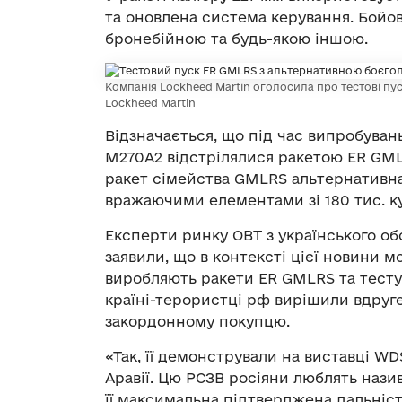
та оновлена ​​система керування. Бой
бронебійною та будь-якою іншою.
Компанія Lockheed Martin оголосила про тестові п
Lockheed Martin
Відзначається, що під час випробувань
M270A2 відстрілялися ракетою ER GM
ракет сімейства GMLRS альтернативн
вражаючими елементами зі 180 тис. ку
Експерти ринку ОВТ з українського о
заявили, що в контексті цієї новини 
виробляють ракети ER GMLRS та тесту
країні-терористці рф вирішили вдруг
закордонному покупцю.
«Так, її демонстрували на виставці WD
Аравії. Цю РСЗВ росіяни люблять наз
її максимальна підтверджена дальніст