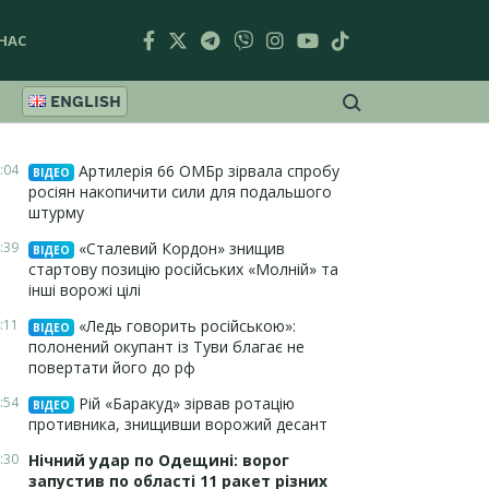
НАС
ENGLISH
:04
Артилерія 66 ОМБр зірвала спробу
ВІДЕО
росіян накопичити сили для подальшого
штурму
:39
«Сталевий Кордон» знищив
ВІДЕО
стартову позицію російських «Молній» та
інші ворожі цілі
:11
«Ледь говорить російською»:
ВІДЕО
полонений окупант із Туви благає не
повертати його до рф
:54
Рій «Баракуд» зірвав ротацію
ВІДЕО
противника, знищивши ворожий десант
:30
Нічний удар по Одещині: ворог
запустив по області 11 ракет різних