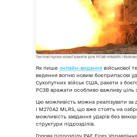
Тестові пуски нової ракети для РСЗВ HIMARS і бойо
Як пише
онлайн-видання
військової т
ведення вогню новим боєприпасом уд
Сухопутних військ США, ракети з боє
РСЗВ вражати особливо важливу ціль з
Цю можливість можна реалізувати за
і M270A2 MLRS, що вже стоять на озбр
можливість завдання ударів без викор
структури підрозділів.
Голова підрозділу PAE Fires Управлінн