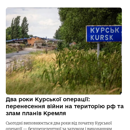
Два роки Курської операції:
перенесення війни на територію рф та
злам планів Кремля
Сьогодні виповнюється два роки від початку Курської
операції — безпрецедентної за задумом і виконанням