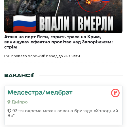
Атака на порт Ялти, горить траса на Крим,
винищувач ефектно пролітає над Запоріжжям:
стрім
ГУР провело морський парад до Дня Ялти.
ВАКАНСІЇ
Медсестра/медбрат
Дніпро
93-тя окрема механізована бригада «Холодний
Яр"