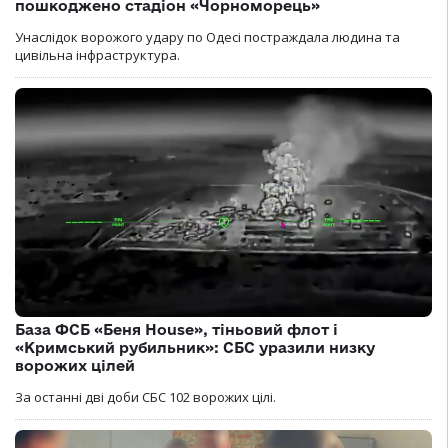
пошкоджено стадіон «Чорноморець»
Унаслідок ворожого удару по Одесі постраждала людина та
цивільна інфраструктура.
База ФСБ «Беня House», тіньовий флот і
«Кримський рубильник»: СБС уразили низку
ворожих цілей
За останні дві доби СБС 102 ворожих цілі.