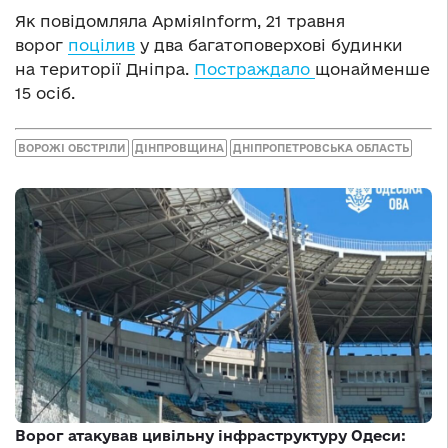
Як повідомляла АрміяInform, 21 травня
ворог
поцілив
у два багатоповерхові будинки
на території Дніпра.
Постраждало
щонайменше
15 осіб.
ВОРОЖІ ОБСТРІЛИ
ДІНПРОВЩИНА
ДНІПРОПЕТРОВСЬКА ОБЛАСТЬ
Ворог атакував цивільну інфраструктуру Одеси: