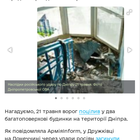
Наслідки російського удару по Дніпру 21 травня. Фото
Дніпропетровської ОВА
Нагадуємо, 21 травня ворог
поцілив
у два
багатоповерхові будинки на території Дніпра.
Як повідомляла АрміяInform, у Дружківці
на Донеччині через удари росіян
загинули