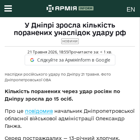
EN
У Дніпрі зросла кількість
поранених унаслідок удару рф
НОВИНИ
21 Травня 2026, 18:55
Прочитаєте за:
< 1
хв.
Слідкуйте за АрміяInform в Google
Наслідки російського удару по Дніпру 21 травня. Фото
Дніпропетровської ОВА
Кількість поранених через удар росіян по
Дніпру зросла до 15 осіб.
Про це
повідомив
начальник Дніпропетровської
обласної військової адміністрації Олександр
Ганжа.
Серед постраждалих — 13-річний хлопчик.