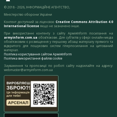
© 2018 - 2026, ІНФОРМАЦІЙНЕ АГЕНТСТВО,
Міністерство оборони України
Контент доступний за ліцензією
Creative Commons Attribution 4.0
International license
якщо не зазначено інше.
При використанні контенту з сайту АрміяInform посилання на
armyinform.com.ua
обов’язкове. Для суб’єктів у сфері онлайн-медіа
обов’язковим є розміщення у першому абзаці матеріалу прямого та
відкритого для пошукових систем гіперпосилання на цитований
матеріал.
Політика користування сайтом АрміяInform
Політика використання файлів cookie
Зауваження та пропозиції по роботі сайту надсилайте на адресу:
webmaster@armyinform.com.ua