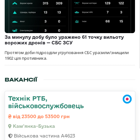
За минулу добу було уражено 61 точку вильоту
ворожих дронів — СБС ЗСУ
Протягом доби підрозділи угруповання СБС уразили/знищили
1902 цілі противника.
ВАКАНСІЇ
Технік РТБ,
військовослужбовець
від 23500 до 53500 грн
Кам'янка-Бузька
Військова частина А4623