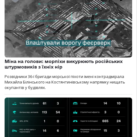
Міна на голови: морпіхи викурюють російських
штурмовиків з їхніх нір
Розвідники 36-ї бригади морської піхоти імені контрадмірала
Михайла Білінського на Костянтинівському напрямку нищать
окупантів у будівлях.