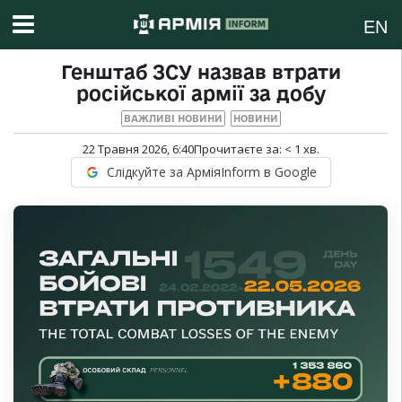
EN
Генштаб ЗСУ назвав втрати
російської армії за добу
ВАЖЛИВІ НОВИНИ
НОВИНИ
22 Травня 2026, 6:40
Прочитаєте за:
< 1
хв.
Слідкуйте за АрміяInform в Google