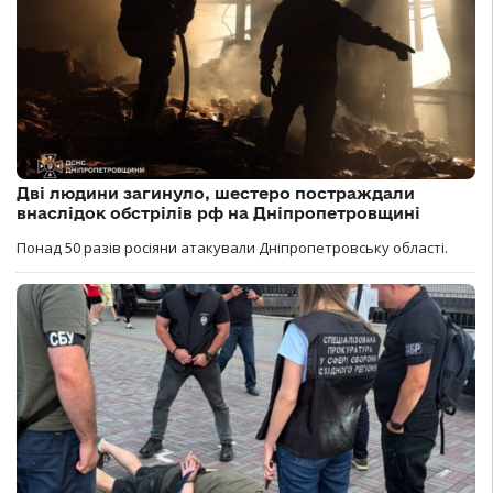
Дві людини загинуло, шестеро постраждали
внаслідок обстрілів рф на Дніпропетровщині
Понад 50 разів росіяни атакували Дніпропетровську області.