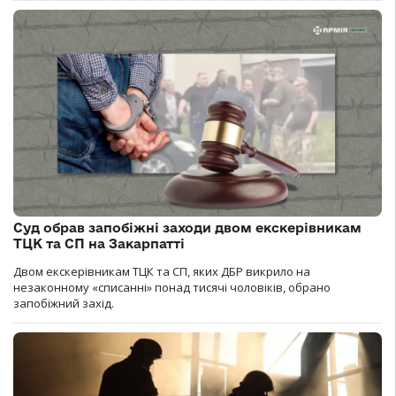
Суд обрав запобіжні заходи двом екскерівникам
ТЦК та СП на Закарпатті
Двом екскерівникам ТЦК та СП, яких ДБР викрило на
незаконному «списанні» понад тисячі чоловіків, обрано
запобіжний захід.