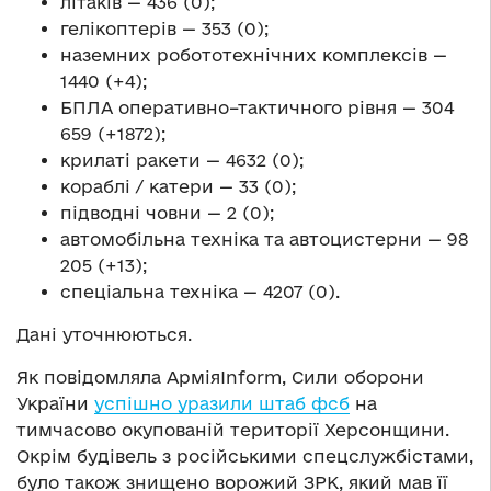
літаків — 436 (0);
гелікоптерів — 353 (0);
наземних робототехнічних комплексів —
1440 (+4);
БПЛА оперативно–тактичного рівня — 304
659 (+1872);
крилаті ракети — 4632 (0);
кораблі / катери — 33 (0);
підводні човни — 2 (0);
автомобільна техніка та автоцистерни — 98
205 (+13);
спеціальна техніка — 4207 (0).
Дані уточнюються.
Як повідомляла АрміяInform, Сили оборони
України
успішно уразили штаб фсб
на
тимчасово окупованій території Херсонщини.
Окрім будівель з російськими спецслужбістами,
було також знищено ворожий ЗРК, який мав її