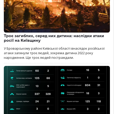
Троє загиблих, серед них дитина: наслідки атаки
росії на Київщину
У Броварському районі Київської області внаслідок російської
атаки загинули троє людей, зокрема дитина 2022 року
народження. Ще троє людей постраждали.