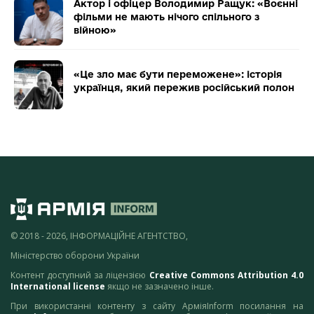
Актор і офіцер Володимир Ращук: «Воєнні
фільми не мають нічого спільного з
війною»
«Це зло має бути переможене»: історія
українця, який пережив російський полон
© 2018 - 2026, ІНФОРМАЦІЙНЕ АГЕНТСТВО,
Міністерство оборони України
Контент доступний за ліцензією
Creative Commons Attribution 4.0
International license
якщо не зазначено інше.
При використанні контенту з сайту АрміяInform посилання на