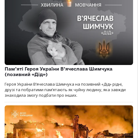
Пам’яті Героя України В’ячеслава Шимчука
(позивний «Дід»)
Героя України В’ячеслава Шимчука на позивний «Дід» рідні,
друзі та побратими пам’ятають як чуйну людину, яка завжди
знаходила змогу подбати про інших.