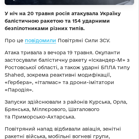
У ніч на 20 травня росія атакувала Україну
балістичною ракетою та 154 ударними
безпілотниками різних типів.
Про це
повідомили
Повітряні Сили ЗСУ.
Атака тривала з вечора 19 травня. Окупанти
застосували балістичну ракету «Іскандер-М» з
Ростовської області, а також ударні БПЛА типу
Shahed, зокрема реактивні модифікації,
«Гербера», «Італмас» та дрони-імітатори
«Пародія».
Запуски здійснювали з районів Курська, Орла,
Брянська, Міллєрового, Шаталового
та Приморсько-Ахтарська.
Повітряний напад відбивали авіація, зенітні
ракетні війська, мобільні вогневі групи,