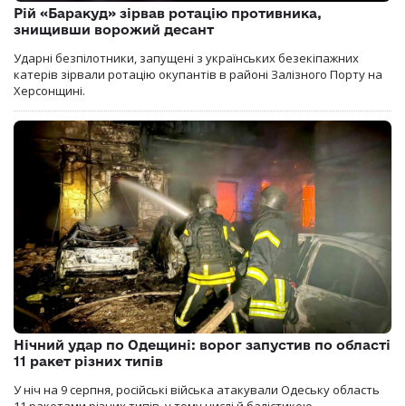
Рій «Баракуд» зірвав ротацію противника,
знищивши ворожий десант
Ударні безпілотники, запущені з українських безекіпажних
катерів зірвали ротацію окупантів в районі Залізного Порту на
Херсонщині.
Нічний удар по Одещині: ворог запустив по області
11 ракет різних типів
У ніч на 9 серпня, російські війська атакували Одеську область
11 ракетами різних типів, у тому числі й балістикою.