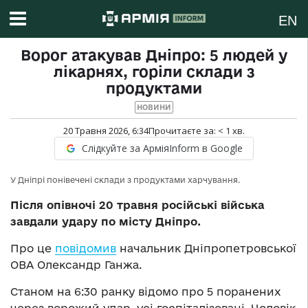
EN
Ворог атакував Дніпро: 5 людей у
лікарнях, горіли склади з
продуктами
НОВИНИ
20 Травня 2026, 6:34
Прочитаєте за:
< 1
хв.
Слідкуйте за АрміяInform в Google
У Дніпрі понівечені склади з продуктами харчування.
Після опівночі 20 травня російські війська
завдали удару по місту Дніпро.
Про це
повідомив
начальник Дніпропетровської
ОВА Олександр Ганжа.
Станом на 6:30 ранку відомо про 5 поранених