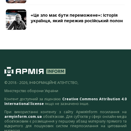
«Це зло має бути переможене»: історія
українця, який пережив російський полон
© 2018 - 2026, ІНФОРМАЦІЙНЕ АГЕНТСТВО,
Міністерство оборони України
Контент доступний за ліцензією
Creative Commons Attribution 4.0
International license
якщо не зазначено інше.
При використанні контенту з сайту АрміяInform посилання на
armyinform.com.ua
обов’язкове. Для суб’єктів у сфері онлайн-медіа
обов’язковим є розміщення у першому абзаці матеріалу прямого та
відкритого для пошукових систем гіперпосилання на цитований
матеріал.