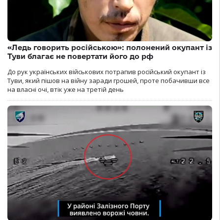
«Ледь говорить російською»: полонений окупант із
Туви благає не повертати його до рф
До рук українських військових потрапив російський окупант із
Туви, який пішов на війну заради грошей, проте побачивши все
на власні очі, втік уже на третій день