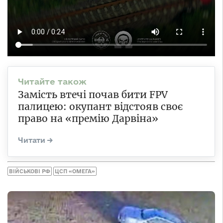
Замість втечі почав бити FPV
палицею: окупант відстояв своє
право на «премію Дарвіна»
ВІЙСЬКОВІ РФ
ЦСП «ОМЕГА»