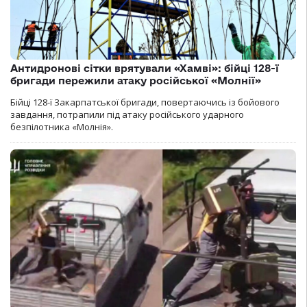
Антидронові сітки врятували «Хамві»: бійці 128-ї
бригади пережили атаку російської «Молнії»
Бійці 128-ї Закарпатської бригади, повертаючись із бойового
завдання, потрапили під атаку російського ударного
безпілотника «Молнія».