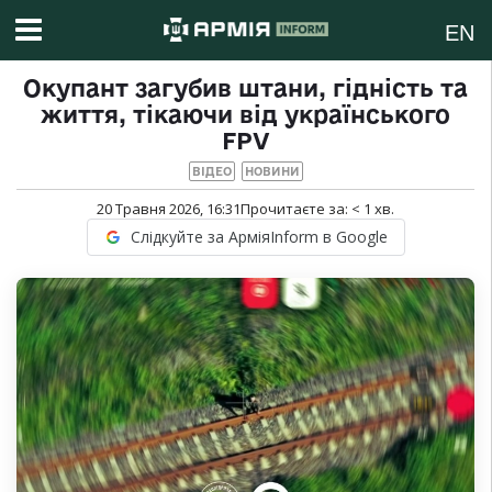
EN
Окупант загубив штани, гідність та
життя, тікаючи від українського
FPV
ВІДЕО
НОВИНИ
20 Травня 2026, 16:31
Прочитаєте за:
< 1
хв.
Слідкуйте за АрміяInform в Google