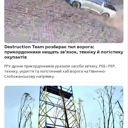
Destruction Team розбирає тил ворога:
прикордонники нищать зв’язок, техніку й логістику
окупантів
FPV-дрони прикордонників уразили засоби зв’язку, РЕБ і РЕР,
техніку, укриття та логістичний хаб ворога на Північно-
Слобожанському напрямку.