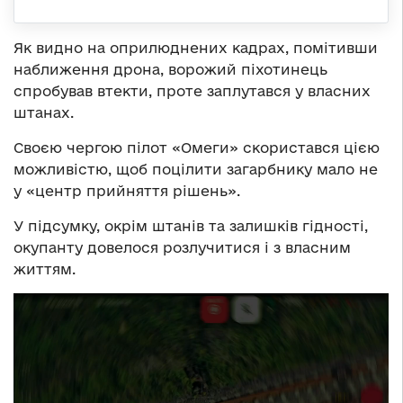
Як видно на оприлюднених кадрах, помітивши
наближення дрона, ворожий піхотинець
спробував втекти, проте заплутався у власних
штанах.
Своєю чергою пілот «Омеги» скористався цією
можливістю, щоб поцілити загарбнику мало не
у «центр прийняття рішень».
У підсумку, окрім штанів та залишків гідності,
окупанту довелося розлучитися і з власним
життям.