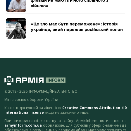
фільми не мають нічого спільного з
війною»
«Це зло має бути переможене»: історія
українця, який пережив російський полон
© 2018 - 2026, ІНФОРМАЦІЙНЕ АГЕНТСТВО,
Міністерство оборони України
Контент доступний за ліцензією
Creative Commons Attribution 4.0
International license
якщо не зазначено інше.
При використанні контенту з сайту АрміяInform посилання на
armyinform.com.ua
обов’язкове. Для суб’єктів у сфері онлайн-медіа
обов’язковим є розміщення у першому абзаці матеріалу прямого та