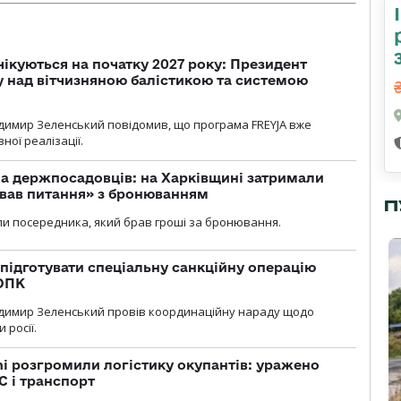
чікуються на початку 2027 року: Президент
у над вітчизняною балістикою та системою
димир Зеленський повідомив, що програма FREYJA вже
ної реалізації.
а держпосадовців: на Харківщині затримали
ував питання» з бронюванням
П
и посередника, який брав гроші за бронювання.
підготувати спеціальну санкційну операцію
 ОПК
димир Зеленський провів координаційну нараду щодо
 росії.
i розгромили логістику окупантів: уражено
С і транспорт