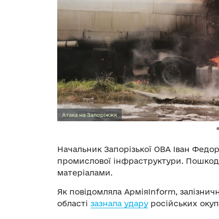
Атака на Запоріжжя
Начальник Запорізької ОВА Іван Федо
промислової інфраструктури. Пошко
матеріалами.
Як повідомляла АрміяInform, залізничн
області
зазнала удару
російських окуп