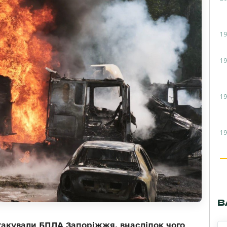
19
19
19
19
В
атакували БПЛА Запоріжжя, внаслідок чого