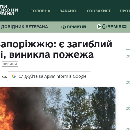
ГОЛОВНА
ВАКАНСІЇ
СОЦЗАХИСТ
ПРО 
ДОВІДНИК ВЕТЕРАНА
Запоріжжю: є загиблий
і, виникла пожежа
20
НОВИНИ
Слідкуйте за АрміяInform в Google
1
хв.
20
20
20