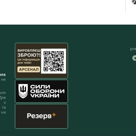
pr
ons
не
orm
Для
м є
 та
 на
 на