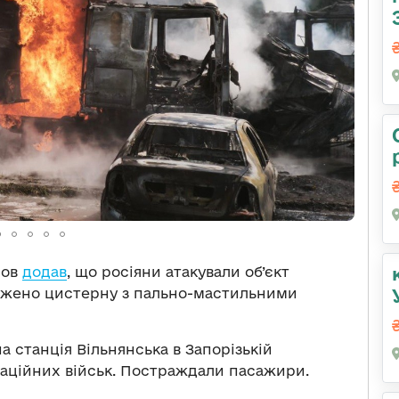
ров
додав
, що росіяни атакували об’єкт
джено цистерну з пально-мастильними
а станція Вільнянська в Запорізькій
аційних військ. Постраждали пасажири.