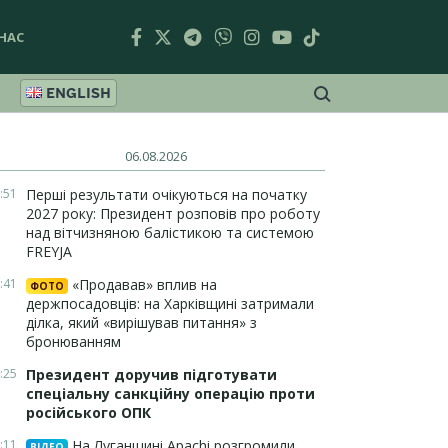
НАС
ENGLISH
06.08.2026
:51
Перші результати очікуються на початку
2027 року: Президент розповів про роботу
над вітчизняною балістикою та системою
FREYJA
:41
«Продавав» вплив на
ФОТО
держпосадовців: на Харківщині затримали
ділка, який «вирішував питання» з
бронюванням
:25
Президент доручив підготувати
спеціальну санкційну операцію проти
російського ОПК
:11
На Луганщині Apachi розгромили
ВІДЕО