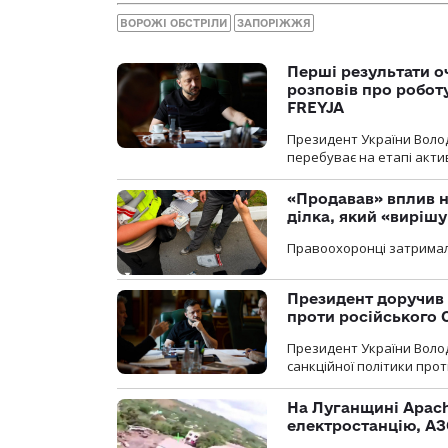
ВОРОЖІ ОБСТРІЛИ
ЗАПОРІЖЖЯ
Перші результати о
розповів про робот
FREYJA
Президент України Воло
перебуває на етапі актив
«Продавав» вплив н
ділка, який «виріш
Правоохоронці затримал
Президент доручив 
проти російського
Президент України Воло
санкційної політики проти
На Луганщині Apach
електростанцію, АЗ