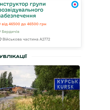
Інструктор групи
розвідувального
забезпечення
від 46500 до 46500 грн
Бердичів
Військова частина А2772
УБЛІКАЦІЇ