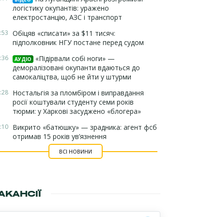
логістику окупантів: уражено
електростанцію, АЗС і транспорт
:53
Обіцяв «списати» за $11 тисяч:
підполковник НГУ постане перед судом
:36
«Підірвали собі ноги» —
АУДІО
деморалізовані окупанти вдаються до
самокаліцтва, щоб не йти у штурми
:28
Ностальгія за пломбіром і виправдання
росії коштували студенту семи років
тюрми: у Харкові засуджено «блогера»
:10
Викрито «батюшку» — зрадника: агент фсб
отримав 15 років ув’язнення
ВСІ НОВИНИ
АКАНСІЇ