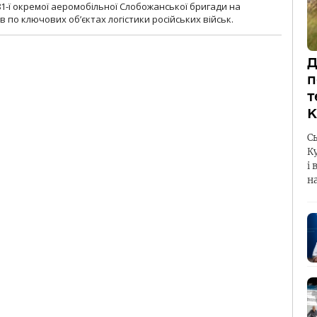
1-ї окремої аеромобільної Слобожанської бригади на
 по ключових об’єктах логістики російських військ.
Д
п
т
К
С
К
і 
н