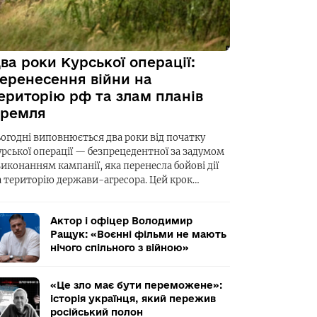
ва роки Курської операції:
еренесення війни на
ериторію рф та злам планів
ремля
ьогодні виповнюється два роки від початку
урської операції — безпрецедентної за задумом
виконанням кампанії, яка перенесла бойові дії
а територію держави-агресора. Цей крок…
Актор і офіцер Володимир
Ращук: «Воєнні фільми не мають
нічого спільного з війною»
«Це зло має бути переможене»:
історія українця, який пережив
російський полон