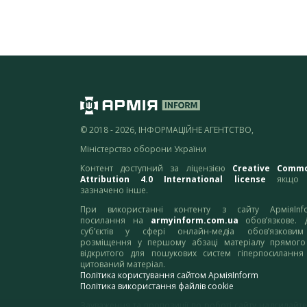
© 2018 - 2026, ІНФОРМАЦІЙНЕ АГЕНТСТВО,
Міністерство оборони України
Контент доступний за ліцензією
Creative Comm
Attribution 4.0 International license
якщо 
зазначено інше.
При використанні контенту з сайту АрміяInf
посилання на
armyinform.com.ua
обов’язкове. 
суб’єктів у сфері онлайн-медіа обов’язкови
розміщення у першому абзаці матеріалу прямого
відкритого для пошукових систем гіперпосилання
цитований матеріал.
Політика користування сайтом АрміяInform
Політика використання файлів cookie
Зауваження та пропозиції по роботі сайту надсилайте