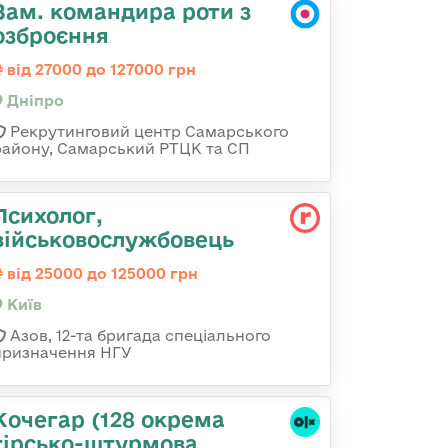
Зам. командира роти з
озброєння
від 27000 до 127000 грн
Дніпро
Рекрутинговий центр Самарського
району, Самарський РТЦК та СП
Психолог,
військовослужбовець
від 25000 до 125000 грн
Київ
Азов, 12-та бригада спеціального
призначення НГУ
Кочегар (128 окрема
гірсько-штурмова