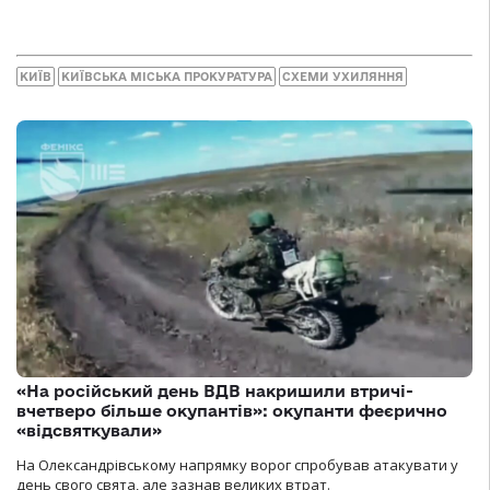
КИЇВ
КИЇВСЬКА МІСЬКА ПРОКУРАТУРА
СХЕМИ УХИЛЯННЯ
«На російський день ВДВ накришили втричі-
вчетверо більше окупантів»: окупанти феєрично
«відсвяткували»
На Олександрівському напрямку ворог спробував атакувати у
день свого свята, але зазнав великих втрат.