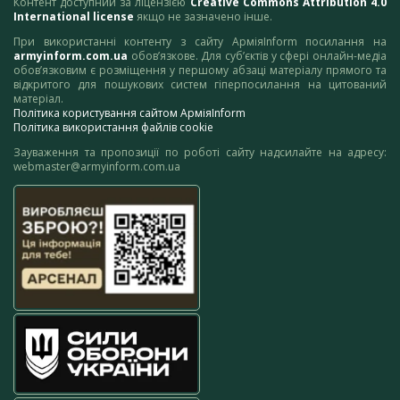
Контент доступний за ліцензією
Creative Commons Attribution 4.0
International license
якщо не зазначено інше.
При використанні контенту з сайту АрміяInform посилання на
armyinform.com.ua
обов’язкове. Для суб’єктів у сфері онлайн-медіа
обов’язковим є розміщення у першому абзаці матеріалу прямого та
відкритого для пошукових систем гіперпосилання на цитований
матеріал.
Політика користування сайтом АрміяInform
Політика використання файлів cookie
Зауваження та пропозиції по роботі сайту надсилайте на адресу:
webmaster@armyinform.com.ua