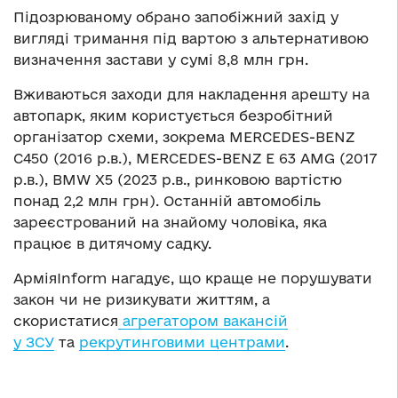
Підозрюваному обрано запобіжний захід у
вигляді тримання під вартою з альтернативою
визначення застави у сумі 8,8 млн грн.
Вживаються заходи для накладення арешту на
автопарк, яким користується безробітний
організатор схеми, зокрема MERCEDES-BENZ
C450 (2016 р.в.), MERCEDES-BENZ E 63 AMG (2017
р.в.), BMW X5 (2023 р.в., ринковою вартістю
понад 2,2 млн грн). Останній автомобіль
зареєстрований на знайому чоловіка, яка
працює в дитячому садку.
АрміяInform нагадує, що краще не порушувати
закон чи не ризикувати життям, а
скористатися
агрегатором вакансій
у ЗСУ
та
рекрутинговими центрами
.