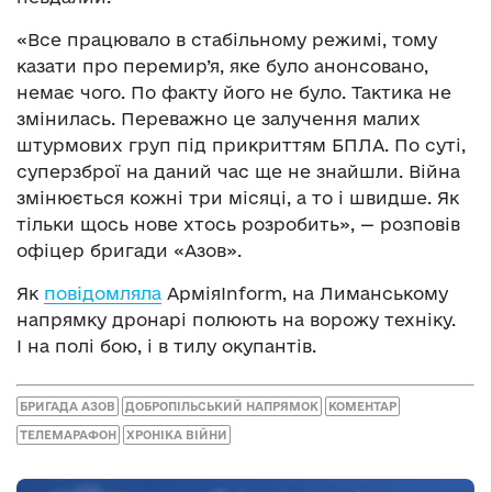
«Все працювало в стабільному режимі, тому
казати про перемир’я, яке було анонсовано,
немає чого. По факту його не було. Тактика не
змінилась. Переважно це залучення малих
штурмових груп під прикриттям БПЛА. По суті,
суперзброї на даний час ще не знайшли. Війна
змінюється кожні три місяці, а то і швидше. Як
тільки щось нове хтось розробить», — розповів
офіцер бригади «Азов».
Як
повідомляла
АрміяInform, на Лиманському
напрямку дронарі полюють на ворожу техніку.
І на полі бою, і в тилу окупантів.
БРИГАДА АЗОВ
ДОБРОПІЛЬСЬКИЙ НАПРЯМОК
КОМЕНТАР
ТЕЛЕМАРАФОН
ХРОНІКА ВІЙНИ