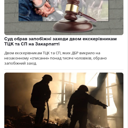
Суд обрав запобіжні заходи двом екскерівникам
ТЦК та СП на Закарпатті
Двом екскерівникам ТЦК та СП, яких ДБР викрило на
незаконному «списанні» понад тисячі чоловіків, обрано
запобіжний захід.