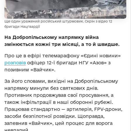
Ще один уражений російський штурмовик. Скрін з відео 12
бригади Нацгвардії
На Добропільському напрямку війна
змінюється кожні три місяці, а то й швидше.
Про це в ефірі телемарафону «Єдині новини»
розповів
офіцер 12-ї бригади НГУ «Азов» з
позивним «Вайчик».
За його словами, вихідні на Добропільському
напрямку минули без святкових днів.
Противник продовжував свої просування, а
також інфільтрації в наші оборонні рубежі.
Працював стандартно — артилерія, FPV-дрони,
засоби безпілотної розвідки. Щоправда,
запевнив «Вайчик», цей процес для ворога
невдалий.