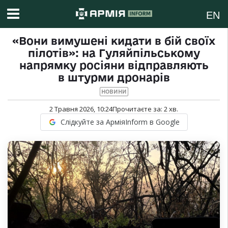
EN
«Вони вимушені кидати в бій своїх
пілотів»: на Гуляйпільському
напрямку росіяни відправляють
в штурми дронарів
НОВИНИ
2 Травня 2026, 10:24
Прочитаєте за:
2
хв.
Слідкуйте за АрміяInform в Google