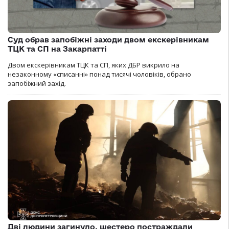
Суд обрав запобіжні заходи двом екскерівникам
ТЦК та СП на Закарпатті
Двом екскерівникам ТЦК та СП, яких ДБР викрило на
незаконному «списанні» понад тисячі чоловіків, обрано
запобіжний захід.
Дві людини загинуло, шестеро постраждали