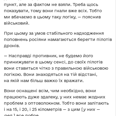
пункт, але за фактом не взяли. Треба щось
показувати, тому вони гнали вже всіх. Тобто
ми вбачаємо в цьому таку логіку, — пояснив
військовий.
При цьому за умов стабільного надходження
поповнень росіяни намагаються берегти пілотів
дронів.
— Насправді противник, не будемо його
принижувати в цьому сенсі, до своїх пілотів
вони ставиться чітко з правильною військовою
логікою. Вони знаходяться на тій відстані,
на якій нам більш важко їх вражати.
Вони оснащені всім, чим необхідно, вони
працюють дуже здалеку, у них немає жодних
проблем з оптоволокном. Тобто вони залітають
і на 15, і 20, і 25 кілометрів — з цим [
у них —
ред.
] все добре.