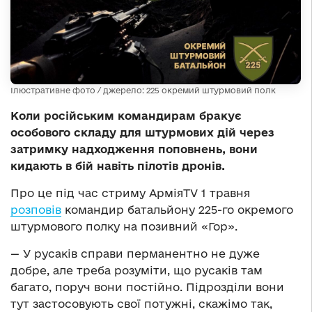
Ілюстративне фото / джерело: 225 окремий штурмовий полк
Коли російським командирам бракує
особового складу для штурмових дій через
затримку надходження поповнень, вони
кидають в бій навіть пілотів дронів.
Про це під час стриму АрміяTV 1 травня
розповів
командир батальйону 225-го окремого
штурмового полку на позивний «Гор».
— У русаків справи перманентно не дуже
добре, але треба розуміти, що русаків там
багато, поруч вони постійно. Підрозділи вони
тут застосовують свої потужні, скажімо так,