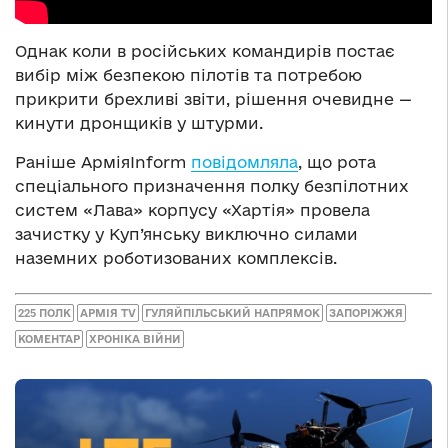
Однак коли в російських командирів постає
вибір між безпекою пілотів та потребою
прикрити брехливі звіти, рішення очевидне —
кинути дронщиків у штурми.
Раніше АрміяInform
повідомляла
, що рота
спеціального призначення полку безпілотних
систем «Лава» корпусу «Хартія» провела
зачистку у Куп’янську виключно силами
наземних роботизованих комплексів.
225 ПОЛК
АРМІЯ TV
ГУЛЯЙПІЛЬСЬКИЙ НАПРЯМОК
ЗАПОРІЖЖЯ
КОМЕНТАР
ХРОНІКА ВІЙНИ