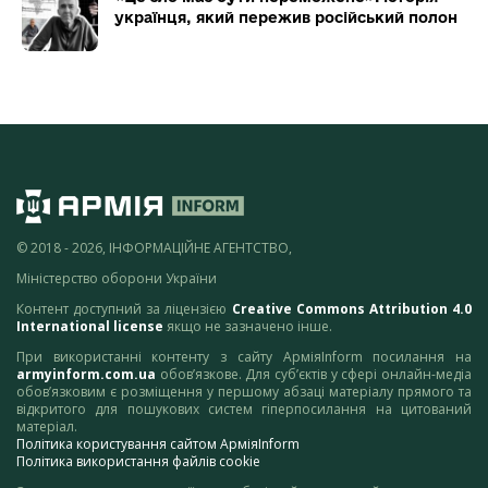
українця, який пережив російський полон
© 2018 - 2026, ІНФОРМАЦІЙНЕ АГЕНТСТВО,
Міністерство оборони України
Контент доступний за ліцензією
Creative Commons Attribution 4.0
International license
якщо не зазначено інше.
При використанні контенту з сайту АрміяInform посилання на
armyinform.com.ua
обов’язкове. Для суб’єктів у сфері онлайн-медіа
обов’язковим є розміщення у першому абзаці матеріалу прямого та
відкритого для пошукових систем гіперпосилання на цитований
матеріал.
Політика користування сайтом АрміяInform
Політика використання файлів cookie