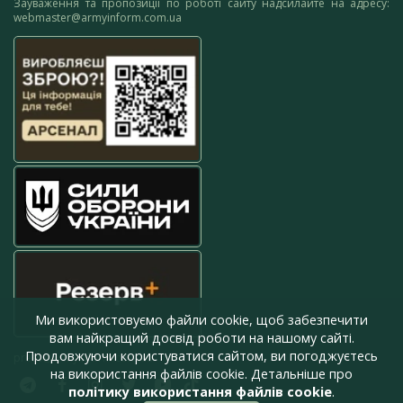
Зауваження та пропозиції по роботі сайту надсилайте на адресу:
webmaster@armyinform.com.ua
Ми використовуємо файли cookie, щоб забезпечити
вам найкращий досвід роботи на нашому сайті.
Продовжуючи користуватися сайтом, ви погоджуєтесь
press@armyinform.com.ua
на використання файлів cookie. Детальніше про
політику використання файлів cookie
.