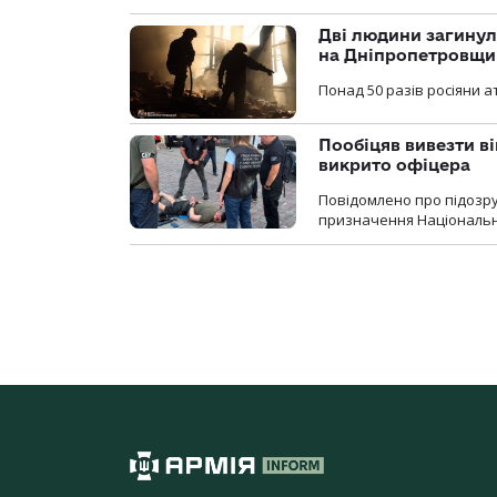
Дві людини загинул
на Дніпропетровщи
Понад 50 разів росіяни 
Пообіцяв вивезти ві
викрито офіцера
Повідомлено про підозр
призначення Національної 