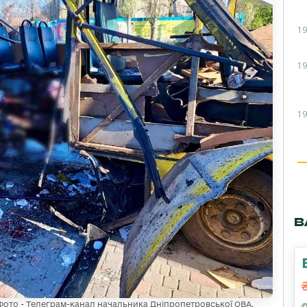
19
19
19
В
Фото - Телеграм-канал начальника Дніпропетровської ОВА.