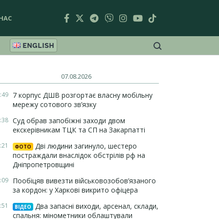
НАС
ENGLISH
07.08.2026
:49
7 корпус ДШВ розгортає власну мобільну
мережу сотового зв’язку
:38
Суд обрав запобіжні заходи двом
екскерівникам ТЦК та СП на Закарпатті
:21
Дві людини загинуло, шестеро
ФОТО
постраждали внаслідок обстрілів рф на
Дніпропетровщині
:09
Пообіцяв вивезти військовозобов’язаного
за кордон: у Харкові викрито офіцера
:51
Два запасні виходи, арсенал, склади,
ВІДЕО
спальня: мінометники облаштували