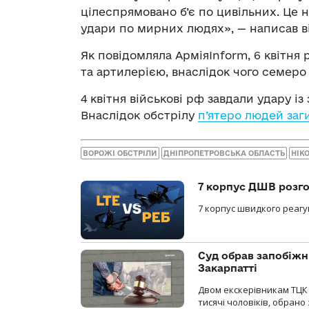
цілеспрямовано б’є по цивільних. Це н
удари по мирних людях», — написав ві
Як повідомляла АрміяInform, 6 квітня
та артилерією, внаслідок чого семер
4 квітня військові рф завдали удару і
Внаслідок обстрілу
п’ятеро людей заг
ВОРОЖІ ОБСТРІЛИ
ДНІПРОПЕТРОВСЬКА ОБЛАСТЬ
НІК
7 корпус ДШВ розго
7 корпус швидкого реагу
Суд обрав запобіжн
Закарпатті
Двом екскерівникам ТЦК 
тисячі чоловіків, обрано