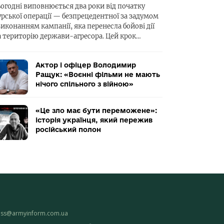
ьогодні виповнюється два роки від початку
урської операції — безпрецедентної за задумом
виконанням кампанії, яка перенесла бойові дії
а територію держави-агресора. Цей крок…
Актор і офіцер Володимир
Ращук: «Воєнні фільми не мають
нічого спільного з війною»
«Це зло має бути переможене»:
історія українця, який пережив
російський полон
ess@armyinform.com.ua