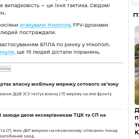
е випадковість — це їхня тактика. Свідомі
н.
П
 росіяни
атакували Нікополь
FPV-дронами
о людей постраждали.
з застосуванням БПЛА по ринку у Нікополі.
инули
, ще 19 людей дістали поранень.
ОПОЛЬ
ртає власну мобільну мережу сотового зв’язку
вання ДШВ ЗСУ тестує власну LTE-мережу на лінії фронту.
Д
і заходи двом екскерівникам ТЦК та СП на
п
т
та СП, яких ДБР викрило на незаконному «списанні» понад
К
 запобіжний захід.