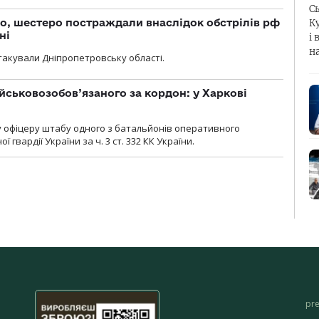
С
о, шестеро постраждали внаслідок обстрілів рф
К
ні
і 
н
атакували Дніпропетровську області.
йськовозобов’язаного за кордон: у Харкові
у офіцеру штабу одного з батальйонів оперативного
гвардії України за ч. 3 ст. 332 КК України.
pr