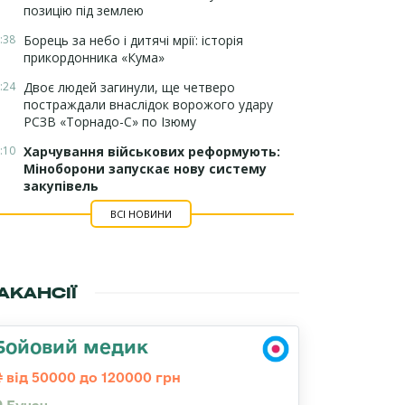
позицію під землею
:38
Борець за небо і дитячі мрії: історія
прикордонника «Кума»
:24
Двоє людей загинули, ще четверо
постраждали внаслідок ворожого удару
РСЗВ «Торнадо-С» по Ізюму
:10
Харчування військових реформують:
Міноборони запускає нову систему
закупівель
ВСІ НОВИНИ
АКАНСІЇ
Бойовий медик
від 50000 до 120000 грн