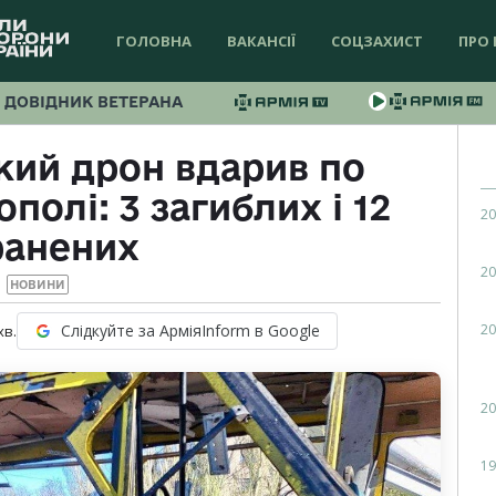
ГОЛОВНА
ВАКАНСІЇ
СОЦЗАХИСТ
ПРО 
ДОВІДНИК ВЕТЕРАНА
кий дрон вдарив по
полі: 3 загиблих і 12
20
ранених
20
НОВИНИ
20
Слідкуйте за АрміяInform в Google
хв.
20
19