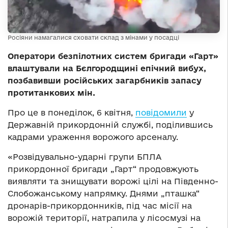
Росіяни намагалися сховати склад з мінами у посадці
Оператори безпілотних систем бригади «Гарт»
влаштували на Бєлгородщині епічний вибух,
позбавивши російських загарбників запасу
протитанкових мін.
Про це в понеділок, 6 квітня,
повідомили
у
Державній прикордонній службі, поділившись
кадрами ураження ворожого арсеналу.
«Розвідувально-ударні групи БПЛА
прикордонної бригади „Гарт“ продовжують
виявляти та знищувати ворожі цілі на Південно-
Слобожанському напрямку. Днями „пташка“
дронарів-прикордонників, під час місії на
ворожій території, натрапила у лісосмузі на