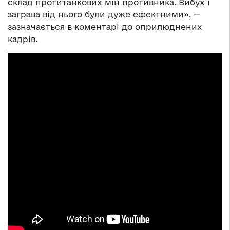
склад протитанкових мін противника. Вибух і
заграва від нього були дуже ефектними», —
зазначається в коментарі до оприлюднених
кадрів.