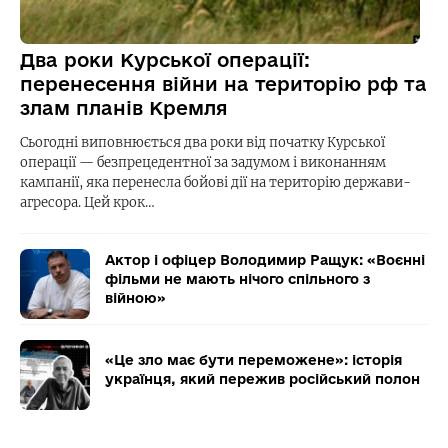
Два роки Курської операції:
перенесення війни на територію рф та
злам планів Кремля
Сьогодні виповнюється два роки від початку Курської
операції — безпрецедентної за задумом і виконанням
кампанії, яка перенесла бойові дії на територію держави-
агресора. Цей крок…
Актор і офіцер Володимир Ращук: «Воєнні
фільми не мають нічого спільного з
війною»
«Це зло має бути переможене»: історія
українця, який пережив російський полон