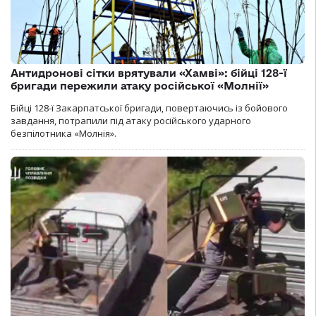
Антидронові сітки врятували «Хамві»: бійці 128-ї
бригади пережили атаку російської «Молнії»
Бійці 128-ї Закарпатської бригади, повертаючись із бойового
завдання, потрапили під атаку російського ударного
безпілотника «Молнія».