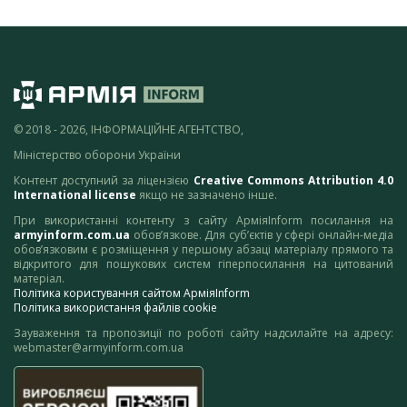
© 2018 - 2026, ІНФОРМАЦІЙНЕ АГЕНТСТВО,
Міністерство оборони України
Контент доступний за ліцензією
Creative Commons Attribution 4.0
International license
якщо не зазначено інше.
При використанні контенту з сайту АрміяInform посилання на
armyinform.com.ua
обов’язкове. Для суб’єктів у сфері онлайн-медіа
обов’язковим є розміщення у першому абзаці матеріалу прямого та
відкритого для пошукових систем гіперпосилання на цитований
матеріал.
Політика користування сайтом АрміяInform
Політика використання файлів cookie
Зауваження та пропозиції по роботі сайту надсилайте на адресу:
webmaster@armyinform.com.ua