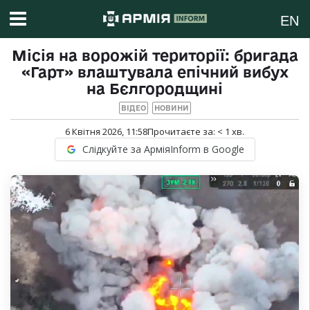
EN
Місія на ворожій території: бригада
«Гарт» влаштувала епічний вибух
на Бєлгородщині
ВІДЕО
НОВИНИ
6 Квітня 2026, 11:58
Прочитаєте за:
< 1
хв.
Слідкуйте за АрміяInform в Google