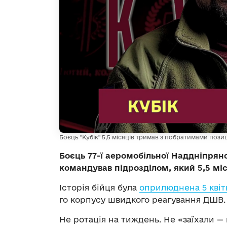
Боєць "Кубік" 5,5 місяців тримав з побратимами позиці
Боєць 77-ї аеромобільної Наддніпрян
командував підрозділом, який 5,5 мі
Історія бійця була
оприлюднена 5 квіт
го корпусу швидкого реагування ДШВ.
Не ротація на тиждень. Не «заїхали —