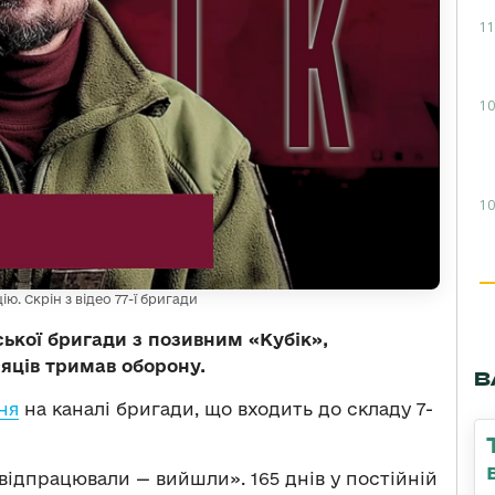
11
10
10
ю. Скрін з відео 77-ї бригади
ської бригади з позивним «Кубік»,
сяців тримав оборону.
В
ня
на каналі бригади, що входить до складу 7-
 відпрацювали — вийшли». 165 днів у постійній