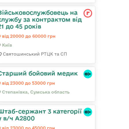
Військовослужбовець на
службу за контрактом від
21 до 45 років
від 20000 до 60000 грн
Київ
Святошинський РТЦК та СП
Старший бойовий медик
від 23000 до 53000 грн
Степанівка, Сумська область
Штаб-сержант 3 категорії
у в/ч А2800
від 23000 до 45000 грн