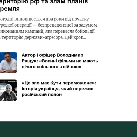
ериторію рф та злам планів
ремля
ьогодні виповнюється два роки від початку
урської операції — безпрецедентної за задумом
виконанням кампанії, яка перенесла бойові дії
а територію держави-агресора. Цей крок…
Актор і офіцер Володимир
Ращук: «Воєнні фільми не мають
нічого спільного з війною»
«Це зло має бути переможене»:
історія українця, який пережив
російський полон