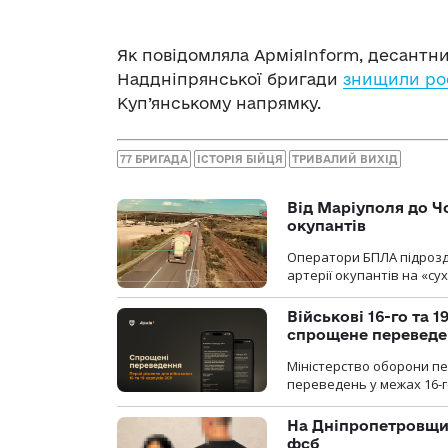
Як повідомляла АрміяInform, десантни
Наддніпрянської бригади
знищили рос
Куп’янському напрямку.
77 БРИГАДА
ІСТОРІЯ БІЙЦЯ
ТРИВАЛИЙ ВИХІД
Від Маріуполя до Ч
окупантів
Оператори БПЛА підрозді
артерії окупантів на «с
Військові 16-го та 
спрощене перевед
Міністерство оборони п
переведень у межах 16-го
На Дніпропетровщин
фсб