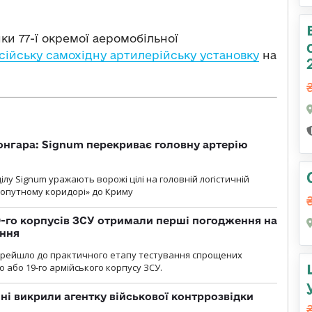
ки 77-ї окремої аеромобільної
ійську самохідну артилерійську установку
на
онгара: Signum перекриває головну артерію
лу Signum уражають ворожі цілі на головній логістичній
ухопутному коридорі» до Криму
19-го корпусів ЗСУ отримали перші погодження на
ення
ерейшло до практичного етапу тестування спрощених
 або 19-го армійського корпусу ЗСУ.
і викрили агентку військової контррозвідки