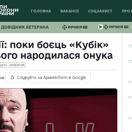
ГОЛОВНА
ВАКАНСІЇ
СОЦЗАХИСТ
ПРО 
ДОВІДНИК ВЕТЕРАНА
ії: поки боєць «Кубік»
12
нього народилася онука
12
ДЕО
НОВИНИ
Слідкуйте за АрміяInform в Google
хв.
11
11
11