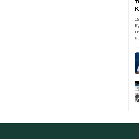
т
К
С
К
і 
н