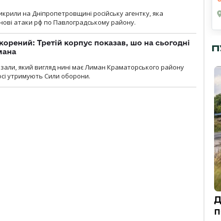
крили на Дніпропетровщині російську агентку, яка
нові атаки рф по Павлоградському району.
корений: Третій корпус показав, шо на сьогодні
П
мана
казали, який вигляд нині має Лиман Краматорського району
досі утримують Сили оборони.
Д
п