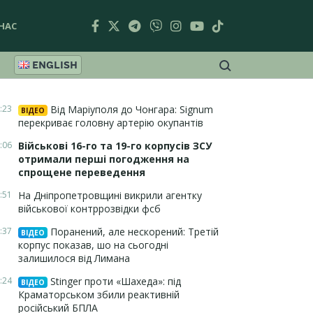
НАС
ENGLISH
:23
Від Маріуполя до Чонгара: Signum
ВІДЕО
перекриває головну артерію окупантів
:06
Військові 16-го та 19-го корпусів ЗСУ
отримали перші погодження на
спрощене переведення
:51
На Дніпропетровщині викрили агентку
військової контррозвідки фсб
:37
Поранений, але нескорений: Третій
ВІДЕО
корпус показав, шо на сьогодні
залишилося від Лимана
:24
Stinger проти «Шахеда»: під
ВІДЕО
Краматорськом збили реактивній
російський БПЛА