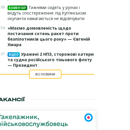
:08
Тижнями сидять у руїнах і
КОМЕНТАР
ведуть спостереження: під Куп’янськом
окупанти намагаються не відсвічувати
:54
«Маємо домовленість щодо
постачання сотень ракет проти
безпілотників цього року» — Євгеній
Хмара
:37
Уражені 2 НПЗ, сторожові катери
ВІДЕО
та судна російського тіньового флоту
— Президент
ВСІ НОВИНИ
АКАНСІЇ
Такелажник,
військовослужбовець