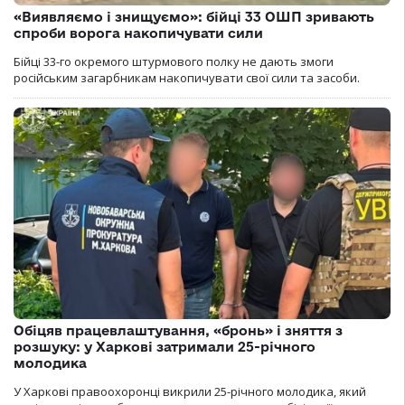
«Виявляємо і знищуємо»: бійці 33 ОШП зривають
спроби ворога накопичувати сили
Бійці 33-го окремого штурмового полку не дають змоги
російським загарбникам накопичувати свої сили та засоби.
Обіцяв працевлаштування, «бронь» і зняття з
розшуку: у Харкові затримали 25-річного
молодика
У Харкові правоохоронці викрили 25-річного молодика, який