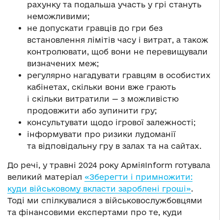
рахунку та подальша участь у грі стануть
неможливими;
не допускати гравців до гри без
встановлення лімітів часу і витрат, а також
контролювати, щоб вони не перевищували
визначених меж;
регулярно нагадувати гравцям в особистих
кабінетах, скільки вони вже грають
і скільки витратили — з можливістю
продовжити або зупинити гру;
консультувати щодо ігрової залежності;
інформувати про ризики лудоманії
та відповідальну гру в залах та на сайтах.
До речі, у травні 2024 року АрміяInform готувала
великий матеріал
«Зберегти і примножити:
куди військовому вкласти зароблені гроші»
.
Тоді ми спілкувалися з військовослужбовцями
та фінансовими експертами про те, куди