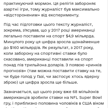
практикуючий мормон. Ця релігія забороняє
азартні ігри, тому журналіст був максимально
«відстороненим» від експерименту.
Під час підготовки цього тексту журналіст,
зокрема, з’ясував, що у 2017 році американці
легально поставили на спорт $4,9 мільярда.
Минулого року ця цифра зросла щонайменше
до $160 мільярдів. Як результат, з 2017 року,
коли заборону на спортивні ставки було
скасовано, американці поставили на спорт
понад пів трильйона доларів. З появою «ринків
прогнозів» (там можна поставити ставку на те,
чи буде голод у Газі, чи застосує хтось ядерну
зброю) ця цифра зросла ще більше.
Зазначається, що цього року вже 68 мільйонів
американців зробили ставки на NFL Super Bowl
гру, і приблизно половина чоловіків в США віком