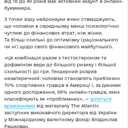
від 18 до 49 років має активний акаунт в онлайн-
букмекера.
З точки зору нейронауки вчені стверджують,
що чоловіки в середньому менш психологічно
чутливі до фінансових втрат, ніж жінки.
Та більш схильні до оптимізму (раціонального
чи ні) щодо свого фінансового майбутнього.
«Ця комбінація разом з тестостероном та
дофаміном веде до більшого ризику і більшої
схильності до гри. Гендерний розрив
незаперечний: чоловіки становлять приблизно
70% спортивних гравців в Америці і, за даними
одного дослідження, 98% онлайн-гравців, яких
класифікують як «проблемних», —
ділиться
враженнями
від матеріалу The Atlantic
заступник виконавчого директора від України
у Міжнародному валютному фонді Владислав
Рашкован.