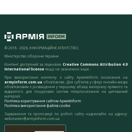
© 2018 - 2026, ІНФОРМАЦІЙНЕ АГЕНТСТВО,
Міністерство оборони України
Контент доступний за ліцензією
Creative Commons Attribution 4.0
International license
якщо не зазначено інше.
При використанні контенту з сайту АрміяInform посилання на
armyinform.com.ua
обов’язкове. Для суб’єктів у сфері онлайн-медіа
обов’язковим є розміщення у першому абзаці матеріалу прямого та
відкритого для пошукових систем гіперпосилання на цитований
матеріал.
Політика користування сайтом АрміяInform
Політика використання файлів cookie
Зауваження та пропозиції по роботі сайту надсилайте на адресу:
webmaster@armyinform.com.ua