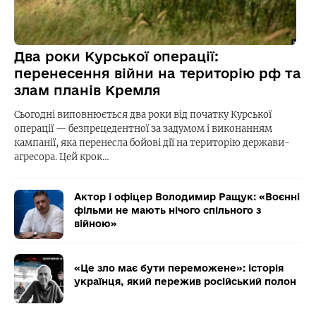
Два роки Курської операції:
перенесення війни на територію рф та
злам планів Кремля
Сьогодні виповнюється два роки від початку Курської
операції — безпрецедентної за задумом і виконанням
кампанії, яка перенесла бойові дії на територію держави-
агресора. Цей крок…
Актор і офіцер Володимир Ращук: «Воєнні
фільми не мають нічого спільного з
війною»
«Це зло має бути переможене»: історія
українця, який пережив російський полон