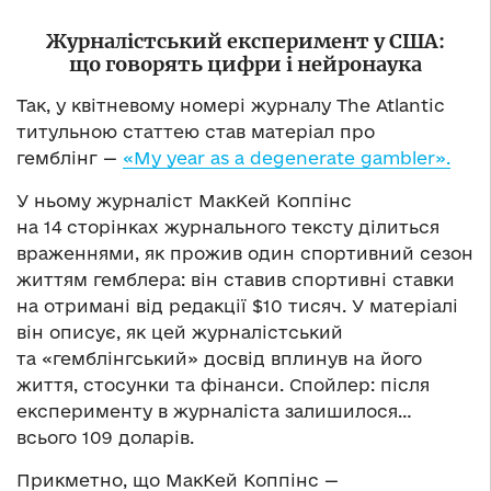
Журналістський експеримент у США:
що говорять цифри і нейронаука
Так, у квітневому номері журналу The Atlantic
титульною статтею став матеріал про
гемблінг —
«My year as a degenerate gambler».
У ньому журналіст МакКей Коппінс
на 14 сторінках журнального тексту ділиться
враженнями, як прожив один спортивний сезон
життям гемблера: він ставив спортивні ставки
на отримані від редакції $10 тисяч. У матеріалі
він описує, як цей журналістський
та «гемблінгський» досвід вплинув на його
життя, стосунки та фінанси. Спойлер: після
експерименту в журналіста залишилося…
всього 109 доларів.
Прикметно, що МакКей Коппінс —