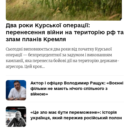
Два роки Курської операції:
перенесення війни на територію рф та
злам планів Кремля
Сьогодні виповнюється два роки від початку Курської
операції — безпрецедентної за задумом і виконанням
кампанії, яка перенесла бойові дії на територію держави-
агресора. Цей крок…
Актор і офіцер Володимир Ращук: «Воєнні
фільми не мають нічого спільного з
війною»
«Це зло має бути переможене»: історія
українця, який пережив російський полон