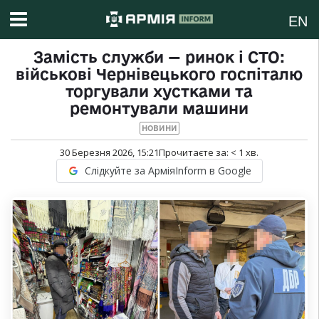
EN
Замість служби — ринок і СТО:
військові Чернівецького госпіталю
торгували хустками та
ремонтували машини
НОВИНИ
30 Березня 2026, 15:21
Прочитаєте за:
< 1
хв.
Слідкуйте за АрміяInform в Google