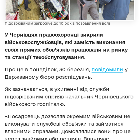
Підозрюваним загрожує до 10 років позбавлення волі
У Чернівцях правоохоронці викрили
військовослужбовців, які замість виконання
своїх прямих обов’язків працювали на ринку
та станції техобслуговування.
Про це в понеділок, 30 березня,
повідомили
у
Державному бюро розслідувань.
Як зазначається, в ухиленні від служби
підозрюваним сприяв начальник Чернівецького
військового госпіталю.
«Посадовець дозволяв окремим військовим не
виконувати службові обов’язки та займатися
власними справами. Домовлялися вони про це
через знайомих або родичів. Водночас