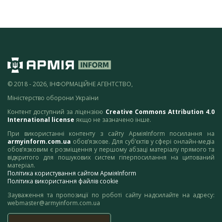
© 2018 - 2026, ІНФОРМАЦІЙНЕ АГЕНТСТВО,
Міністерство оборони України
Контент доступний за ліцензією
Creative Commons Attribution 4.0
International license
якщо не зазначено інше.
При використанні контенту з сайту АрміяInform посилання на
armyinform.com.ua
обов’язкове. Для суб’єктів у сфері онлайн-медіа
обов’язковим є розміщення у першому абзаці матеріалу прямого та
відкритого для пошукових систем гіперпосилання на цитований
матеріал.
Політика користування сайтом АрміяInform
Політика використання файлів cookie
Зауваження та пропозиції по роботі сайту надсилайте на адресу:
webmaster@armyinform.com.ua