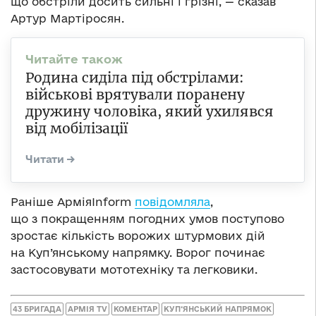
що обстріли досить сильні і грізні, — сказав
Артур Мартіросян.
Родина сиділа під обстрілами:
військові врятували поранену
дружину чоловіка, який ухилявся
від мобілізації
Раніше АрміяInform
повідомляла
,
що з покращенням погодних умов поступово
зростає кількість ворожих штурмових дій
на Куп’янському напрямку. Ворог починає
застосовувати мототехніку та легковики.
43 БРИГАДА
АРМІЯ TV
КОМЕНТАР
КУП‘ЯНСЬКИЙ НАПРЯМОК