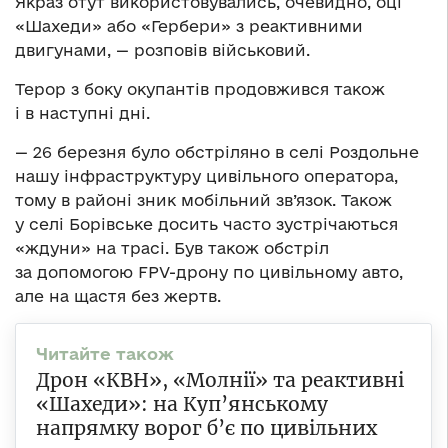
Якраз отут використовувались, очевидно, оці
«Шахеди» або «Гербери» з реактивними
двигунами, — розповів військовий.
Терор з боку окупантів продовжився також
і в наступні дні.
— 26 березня було обстріляно в селі Роздольне
нашу інфраструктуру цивільного оператора,
тому в районі зник мобільний зв’язок. Також
у селі Борівське досить часто зустрічаються
«ждуни» на трасі. Був також обстріл
за допомогою FPV-дрону по цивільному авто,
але на щастя без жертв.
Дрон «КВН», «Молнії» та реактивні
«Шахеди»: на Куп’янському
напрямку ворог б’є по цивільних