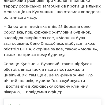
Військовий розповів про численні випадки
терору російських загарбників проти цивільних
мешканців на Куп’янщині, що сталися впродовж
останнього часу.
— За останні декілька днів: 25 березня село
Соболівка, пошкоджено житловий будинок,
внаслідок скоріше за все, «Молнія» була
застосована. Село Сподобівка, відбувся також
обстріл БПЛА, скоріше за все, також «Молнія»,
також по приватному будинку.
Селище Куп’янськ-Вузловий, також відбувся
обстріл, внаслідок в нього постраждали
цивільні, які там ще є, це 69-річна жінка і 72-
річний чоловік, мусили їх евакуйовувати
і доставили в Харківську обласну клінічну
лікарню, — повідомив офіцер.