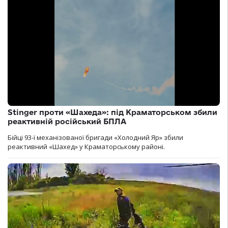
Stinger проти «Шахеда»: під Краматорськом збили
реактивній російський БПЛА
Бійці 93-ї механізованої бригади «Холодний Яр» збили
реактивний «Шахед» у Краматорському районі.