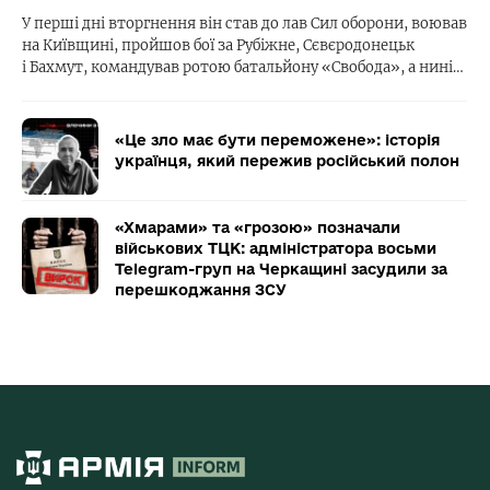
У перші дні вторгнення він став до лав Сил оборони, воював
на Київщині, пройшов бої за Рубіжне, Сєвєродонецьк
і Бахмут, командував ротою батальйону «Свобода», а нині…
«Це зло має бути переможене»: історія
українця, який пережив російський полон
«Хмарами» та «грозою» позначали
військових ТЦК: адміністратора восьми
Telegram-груп на Черкащині засудили за
перешкоджання ЗСУ