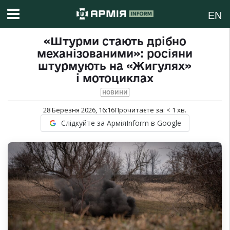
EN
«Штурми стають дрібно
механізованими»: росіяни
штурмують на «Жигулях»
і мотоциклах
НОВИНИ
28 Березня 2026, 16:16
Прочитаєте за:
< 1
хв.
Слідкуйте за АрміяInform в Google