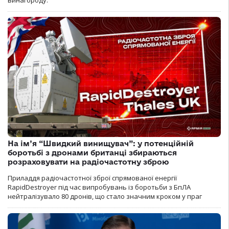
винагороду.
На ім’я “Швидкий винищувач”: у потенційній
боротьбі з дронами британці збираються
розраховувати на радіочастотну зброю
Приладдя радіочастотної зброї спрямованої енергії
RapidDestroyer під час випробувань із боротьби з БпЛА
нейтралізувало 80 дронів, що стало значним кроком у праг