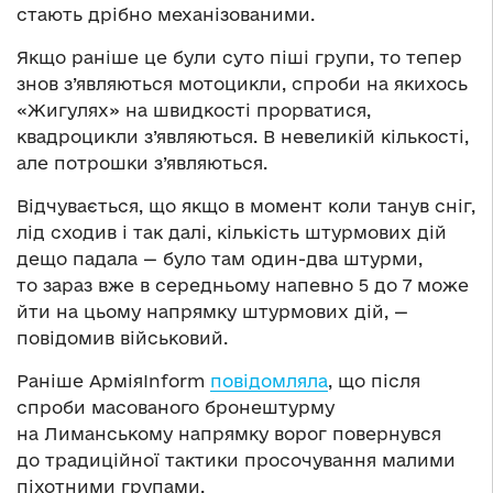
стають дрібно механізованими.
Якщо раніше це були суто піші групи, то тепер
знов з’являються мотоцикли, спроби на якихось
«Жигулях» на швидкості прорватися,
квадроцикли з’являються. В невеликій кількості,
але потрошки з’являються.
Відчувається, що якщо в момент коли танув сніг,
лід сходив і так далі, кількість штурмових дій
дещо падала — було там один-два штурми,
то зараз вже в середньому напевно 5 до 7 може
йти на цьому напрямку штурмових дій, —
повідомив військовий.
Раніше АрміяInform
повідомляла
, що після
спроби масованого бронештурму
на Лиманському напрямку ворог повернувся
до традиційної тактики просочування малими
піхотними групами.