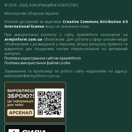
© 2018 - 2026, ІНФОРМАЦІЙНЕ АГЕНТСТВО,
Міністерство оборони України
Контент доступний за ліцензією
Creative Commons Attribution 4.0
International license
якщо не зазначено інше.
При використанні контенту з сайту АрміяInform посилання на
armyinform.com.ua
обов’язкове. Для суб’єктів у сфері онлайн-медіа
обов’язковим є розміщення у першому абзаці матеріалу прямого та
відкритого для пошукових систем гіперпосилання на цитований
матеріал.
Політика користування сайтом АрміяInform
Політика використання файлів cookie
Зауваження та пропозиції по роботі сайту надсилайте на адресу:
webmaster@armyinform.com.ua