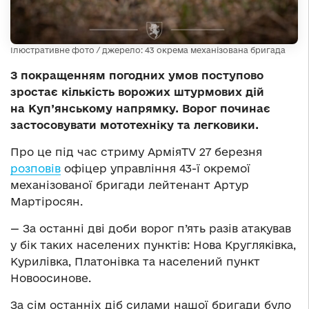
Ілюстративне фото / джерело: 43 окрема механізована бригада
З покращенням погодних умов поступово
зростає кількість ворожих штурмових дій
на Куп’янському напрямку. Ворог починає
застосовувати мототехніку та легковики.
Про це під час стриму АрміяTV 27 березня
розповів
офіцер управління 43-ї окремої
механізованої бригади лейтенант Артур
Мартіросян.
— За останні дві доби ворог п’ять разів атакував
у бік таких населених пунктів: Нова Кругляківка,
Курилівка, Платонівка та населений пункт
Новоосинове.
За сім останніх діб силами нашої бригади було