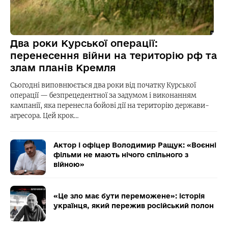
Два роки Курської операції:
перенесення війни на територію рф та
злам планів Кремля
Сьогодні виповнюється два роки від початку Курської
операції — безпрецедентної за задумом і виконанням
кампанії, яка перенесла бойові дії на територію держави-
агресора. Цей крок…
Актор і офіцер Володимир Ращук: «Воєнні
фільми не мають нічого спільного з
війною»
«Це зло має бути переможене»: історія
українця, який пережив російський полон