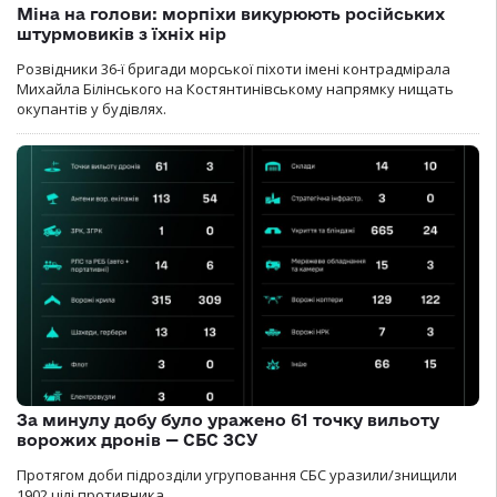
Міна на голови: морпіхи викурюють російських
штурмовиків з їхніх нір
Розвідники 36-ї бригади морської піхоти імені контрадмірала
Михайла Білінського на Костянтинівському напрямку нищать
окупантів у будівлях.
За минулу добу було уражено 61 точку вильоту
ворожих дронів — СБС ЗСУ
Протягом доби підрозділи угруповання СБС уразили/знищили
1902 цілі противника.