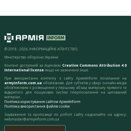
© 2018 - 2026, ІНФОРМАЦІЙНЕ АГЕНТСТВО,
Міністерство оборони України
Контент доступний за ліцензією
Creative Commons Attribution 4.0
International license
якщо не зазначено інше.
При використанні контенту з сайту АрміяInform посилання на
armyinform.com.ua
обов’язкове. Для суб’єктів у сфері онлайн-медіа
обов’язковим є розміщення у першому абзаці матеріалу прямого та
відкритого для пошукових систем гіперпосилання на цитований
матеріал.
Політика користування сайтом АрміяInform
Політика використання файлів cookie
Зауваження та пропозиції по роботі сайту надсилайте на адресу:
webmaster@armyinform.com.ua