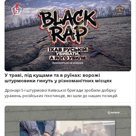
У траві, під кущами та в руїнах: ворожі
штурмовики гинуть у різноманітних місцях
Дронарі 5-ї штурмової Київської бригади зробили добірку
уражень російських піхотинців, які ішли до наших позицій.