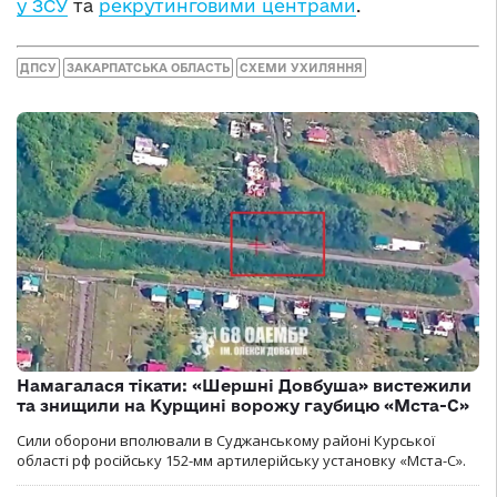
у ЗСУ
та
рекрутинговими центрами
.
ДПСУ
ЗАКАРПАТСЬКА ОБЛАСТЬ
СХЕМИ УХИЛЯННЯ
Намагалася тікати: «Шершні Довбуша» вистежили
та знищили на Курщині ворожу гаубицю «Мста-С»
Сили оборони вполювали в Суджанському районі Курської
області рф російську 152-мм артилерійську установку «Мста-С».