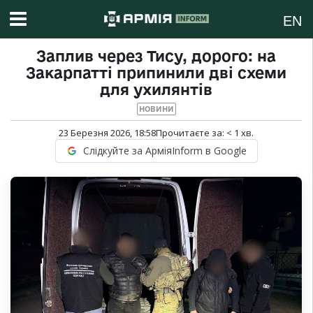
EN
Заплив через Тису, дорого: на
Закарпатті припинили дві схеми
для ухилянтів
НОВИНИ
23 Березня 2026, 18:58
Прочитаєте за:
< 1
хв.
Слідкуйте за АрміяInform в Google