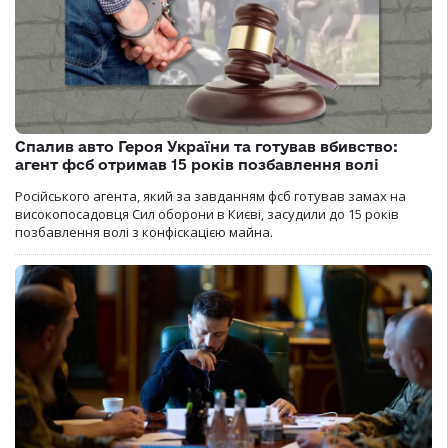
Спалив авто Героя України та готував вбивство:
агент фсб отримав 15 років позбавлення волі
Російського агента, який за завданням фсб готував замах на
високопосадовця Сил оборони в Києві, засудили до 15 років
позбавлення волі з конфіскацією майна.