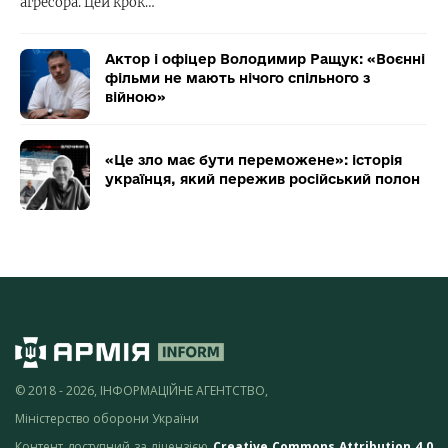
агресора. Цей крок…
Актор і офіцер Володимир Ращук: «Воєнні
фільми не мають нічого спільного з
війною»
«Це зло має бути переможене»: історія
українця, який пережив російський полон
© 2018 - 2026, ІНФОРМАЦІЙНЕ АГЕНТСТВО,
Міністерство оборони України
Контент доступний за ліцензією
Creative Commons Attribution 4.0