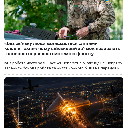
«Без зв’язку люди залишаються сліпими
кошенятами»: чому військовий зв’язок називають
головною нервовою системою фронту
Їхня робота часто залишається непомітною, але від неї напряму
залежить бойова робота та життя кожного бійця на передовій.