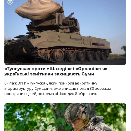
«Тунгуска» проти «Шахедів» і «Орланів»: як
українські зенітники захищають Суми
Екіпаж ЗРГК «Тунгуска», який прикриває критичну
інфраструктуру Сумщини, вже знищив понад 30 ворожих
повітряних цілей, зокрема «Шахеди» й «Орлани».