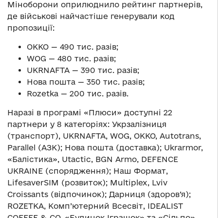
Міноборони оприлюднило рейтинг партнерів,
де військові найчастіше генерували код
пропозиції:
ОККО — 490 тис. разів;
WOG — 480 тис. разів;
UKRNAFTA — 390 тис. разів;
Нова пошта — 350 тис. разів;
Rozetka — 200 тис. разів.
Наразі в програмі «Плюси» доступні 22
партнери у 8 категоріях: Укрзалізниця
(транспорт), UKRNAFTA, WOG, ОККО, Autotrans,
Parallel (АЗК); Нова пошта (доставка); Ukrarmor,
«Балістика», Utactic, BGN Armo, DEFENCE
UKRAINE (спорядження); Наш Формат,
LifesaverSIM (розвиток); Multiplex, Lviv
Croissants (відпочинок); Дарниця (здоров’я);
ROZETKA, Комп’ютерний Всесвіт, IDEALIST
COFFEE & CO, «Будинок Іграшок» та «Сільпо»