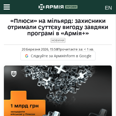
EN
«Плюси» на мільярд: захисники
отримали суттєву вигоду завдяки
програмі в «Армія+»
НОВИНИ
20 Березня 2026, 15:58
Прочитаєте за:
< 1
хв.
Слідкуйте за АрміяInform в Google