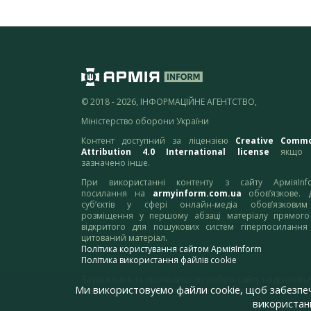
© 2018 - 2026, ІНФОРМАЦІЙНЕ АГЕНТСТВО,
Міністерство оборони України
Контент доступний за ліцензією
Creative Comm
Attribution 4.0 International license
якщо 
зазначено інше.
При використанні контенту з сайту АрміяInf
посилання на
armyinform.com.ua
обов’язкове. 
суб’єктів у сфері онлайн-медіа обов’язкови
розміщення у першому абзаці матеріалу прямого
відкритого для пошукових систем гіперпосилання
цитований матеріал.
Політика користування сайтом АрміяInform
Політика використання файлів cookie
Зауваження та пропозиції по роботі сайту надсилайте
Ми використовуємо файли cookie, щоб забезпе
адресу:
webmaster@armyinform.com.ua
використанн