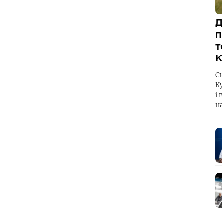
Д
п
т
К
С
К
і 
н