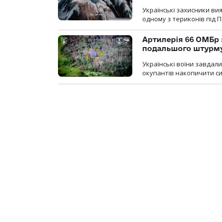
Українські захисники вия
одному з териконів під 
Артилерія 66 ОМБр 
подальшого штурм
Українські воїни завдал
окупантів накопичити с