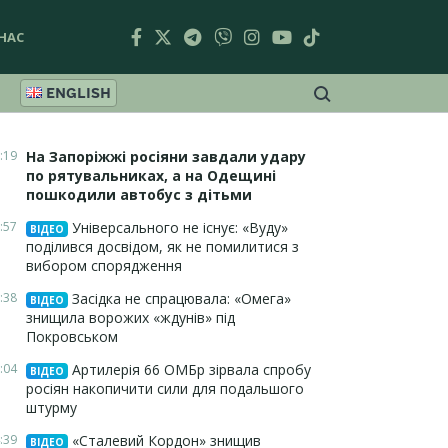
НАС
ENGLISH
:19
На Запоріжжі росіяни завдали удару
по рятувальниках, а на Одещині
пошкодили автобус з дітьми
:57
Універсального не існує: «Вуду»
ВІДЕО
поділився досвідом, як не помилитися з
вибором спорядження
:38
Засідка не спрацювала: «Омега»
ВІДЕО
знищила ворожих «ждунів» під
Покровськом
:04
Артилерія 66 ОМБр зірвала спробу
ВІДЕО
росіян накопичити сили для подальшого
штурму
:39
«Сталевий Кордон» знищив
ВІДЕО