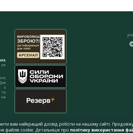
pr
ons
не
orm
Для
м є
 та
 на
 на
чити вам найкращий досвід роботи на нашому сайті. Продовжу
я файлів cookie. Детальніше про
політику використання фай