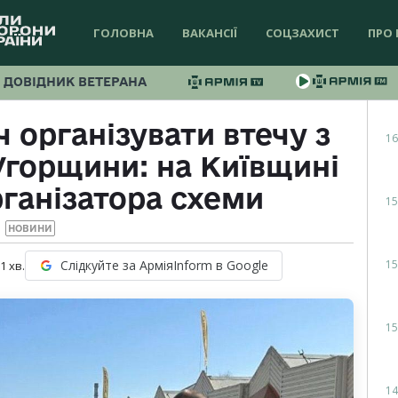
ГОЛОВНА
ВАКАНСІЇ
СОЦЗАХИСТ
ПРО 
ДОВІДНИК ВЕТЕРАНА
ч організувати втечу з
16
Угорщини: на Київщині
ганізатора схеми
15
НОВИНИ
15
Слідкуйте за АрміяInform в Google
 1
хв.
15
14