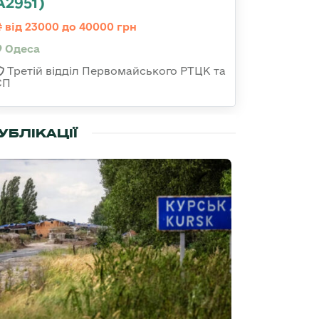
А2951)
від 23000 до 40000 грн
Одеса
Третій відділ Первомайського РТЦК та
СП
УБЛІКАЦІЇ