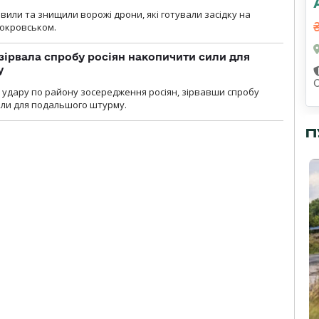
вили та знищили ворожі дрони, які готували засідку на
Покровськом.
зірвала спробу росіян накопичити сили для
у
и удару по району зосередження росіян, зірвавши спробу
или для подальшого штурму.
П