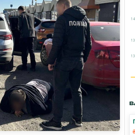
14
13
13
В