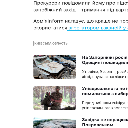
Прокурори повідомили йому про підозру
запобіжний захід – тримання під варт
АрміяInform нагадує, що краще не пор
скористатися
агрегатором вакансій у
КИЇВСЬКА ОБЛАСТЬ
На Запоріжжі росія
Одещині пошкодили
У неділю, 9 серпня, росі
ліквідовували наслідки н
Універсального не і
помилитися з вибо
Перед вибором екіпірув
універсального комплекту,
Засідка не спрацюв
Покровськом