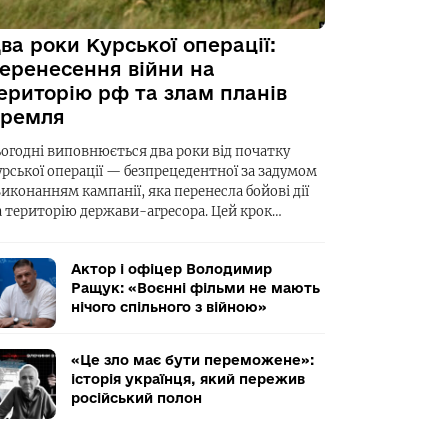
ва роки Курської операції:
еренесення війни на
ериторію рф та злам планів
ремля
ьогодні виповнюється два роки від початку
урської операції — безпрецедентної за задумом
виконанням кампанії, яка перенесла бойові дії
а територію держави-агресора. Цей крок…
Актор і офіцер Володимир
Ращук: «Воєнні фільми не мають
нічого спільного з війною»
«Це зло має бути переможене»:
історія українця, який пережив
російський полон