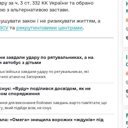
 за ч. 3 ст. 332 КК України та обрано
ою з альтернативою застави.
ушувати закон і не ризикувати життям, а
 ЗСУ
та
рекрутинговими центрами
.
ни завдали удару по рятувальниках, а на
 автобус з дітьми
йські війська завдали удару по рятувальниках, які
ічної атаки на Запоріжжя.
снує: «Вуду» поділився досвідом, як не
ром спорядження
ання для виконання бойових завдань варто пам’ятати, що
 який підійде всім, не існує.
ала: «Омега» знищила ворожих «ждунів» під