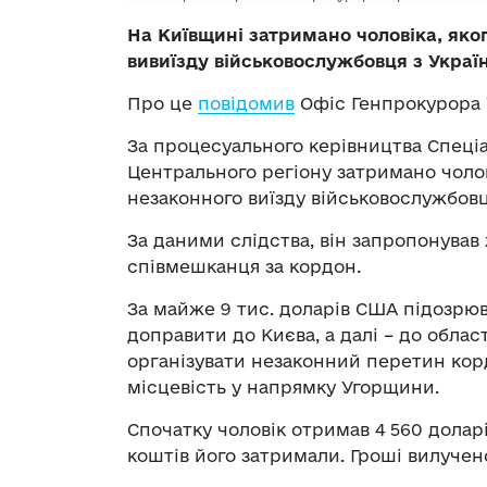
На Київщині затримано чоловіка, яког
вивиїзду військовослужбовця з Украї
Про це
повідомив
Офіс Генпрокурора 
За процесуального керівництва Спеці
Центрального регіону затримано чолові
незаконного виїзду військовослужбовц
За даними слідства, він запропонував 
співмешканця за кордон.
За майже 9 тис. доларів США підозрюв
доправити до Києва, а далі – до облас
організувати незаконний перетин кор
місцевість у напрямку Угорщини.
Спочатку чоловік отримав 4 560 доларі
коштів його затримали. Гроші вилучен