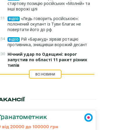
стартову позицію російських «Молній» та
інші ворожі цілі
:11
«Ледь говорить російською»:
ВІДЕО
полонений окупант із Туви благає не
повертати його до рф
:54
Рій «Баракуд» зірвав ротацію
ВІДЕО
противника, знищивши ворожий десант
:30
Нічний удар по Одещині: ворог
запустив по області 11 ракет різних
типів
ВСІ НОВИНИ
АКАНСІЇ
Гранатометник
від 20000 до 100000 грн