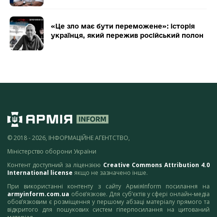
«Це зло має бути переможене»: історія
українця, який пережив російський полон
© 2018 - 2026, ІНФОРМАЦІЙНЕ АГЕНТСТВО,
Міністерство оборони України
Контент доступний за ліцензією
Creative Commons Attribution 4.0
International license
якщо не зазначено інше.
При використанні контенту з сайту АрміяInform посилання на
armyinform.com.ua
обов’язкове. Для суб’єктів у сфері онлайн-медіа
обов’язковим є розміщення у першому абзаці матеріалу прямого та
відкритого для пошукових систем гіперпосилання на цитований