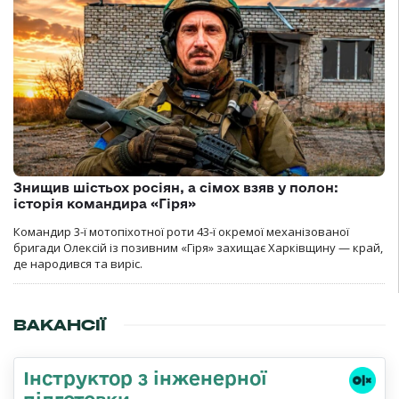
Знищив шістьох росіян, а сімох взяв у полон:
історія командира «Гіря»
Командир 3-ї мотопіхотної роти 43-ї окремої механізованої
бригади Олексій із позивним «Гіря» захищає Харківщину — край,
де народився та виріс.
ВАКАНСІЇ
Інструктор з інженерної