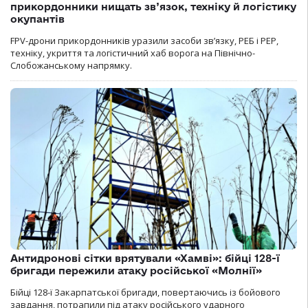
прикордонники нищать зв’язок, техніку й логістику
окупантів
FPV-дрони прикордонників уразили засоби зв’язку, РЕБ і РЕР,
техніку, укриття та логістичний хаб ворога на Північно-
Слобожанському напрямку.
Антидронові сітки врятували «Хамві»: бійці 128-ї
бригади пережили атаку російської «Молнії»
Бійці 128-ї Закарпатської бригади, повертаючись із бойового
завдання, потрапили під атаку російського ударного