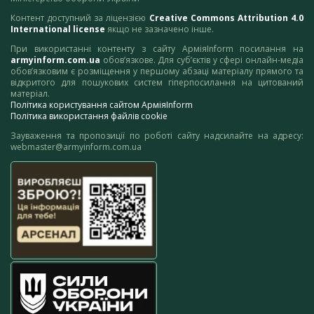
Контент доступний за ліцензією
Creative Commons Attribution 4.0
International license
якщо не зазначено інше.
При використанні контенту з сайту АрміяInform посилання на
armyinform.com.ua
обов’язкове. Для суб’єктів у сфері онлайн-медіа
обов’язковим є розміщення у першому абзаці матеріалу прямого та
відкритого для пошукових систем гіперпосилання на цитований
матеріал.
Політика користування сайтом АрміяInform
Політика використання файлів cookie
Зауваження та пропозиції по роботі сайту надсилайте на адресу:
webmaster@armyinform.com.ua