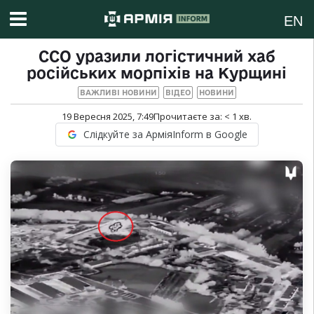
EN
ССО уразили логістичний хаб
російських морпіхів на Курщині
ВАЖЛИВІ НОВИНИ
ВІДЕО
НОВИНИ
19 Вересня 2025, 7:49
Прочитаєте за:
< 1
хв.
Слідкуйте за АрміяInform в Google