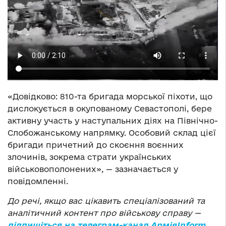
«Довідково: 810-та бригада морської піхоти, що
дислокується в окупованому Севастополі, бере
активну участь у наступальних діях на Північно-
Слобожанському напрямку. Особовий склад цієї
бригади причетний до скоєння воєнних
злочинів, зокрема страти українських
військовополонених», — зазначається у
повідомленні.
До речі, якщо вас цікавить спеціалізований та
аналітичний контент про військову справу —
підпишіться на телеграм-канал АрміяInform