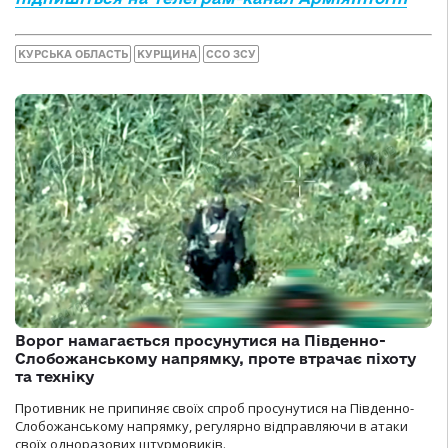
КУРСЬКА ОБЛАСТЬ
КУРЩИНА
ССО ЗСУ
Ворог намагається просунутися на Південно-
Слобожанському напрямку, проте втрачає піхоту
та техніку
Противник не припиняє своїх спроб просунутися на Південно-
Слобожанському напрямку, регулярно відправляючи в атаки
своїх одноразових штурмовиків.