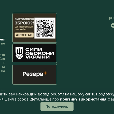
pr
ons
не
orm
Для
м є
 та
 на
 на
чити вам найкращий досвід роботи на нашому сайті. Продовжу
я файлів cookie. Детальніше про
політику використання фай
Погоджуюсь