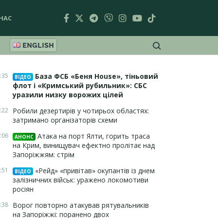
НАС
ENGLISH
:35
База ФСБ «Беня House», тіньовий
ВІДЕО
флот і «Кримський рубильник»: СБС
уразили низку ворожих цілей
:22
Робили дезертирів у чотирьох областях:
затримано організаторів схеми
:06
Атака на порт Ялти, горить траса
АНОНС
на Крим, винищувач ефектно пролітає над
Запоріжжям: стрім
:51
«Рейд» «привітав» окупантів із днем
ВІДЕО
залізничних військ: уражено локомотиви
росіян
:38
Ворог повторно атакував рятувальників
на Запоріжжі: поранено двох