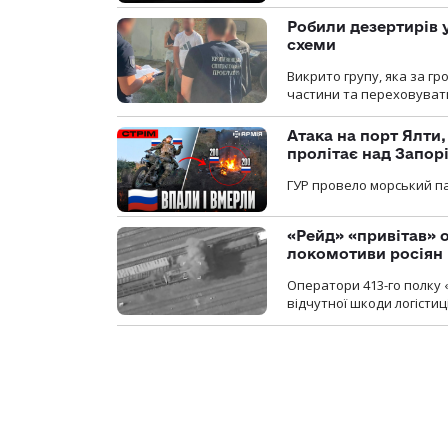
Робили дезертирів 
схеми
Викрито групу, яка за г
частини та переховуват
Атака на порт Ялти
пролітає над Запор
ГУР провело морський па
«Рейд» «привітав» о
локомотиви росіян
Оператори 413-го полку 
відчутної шкоди логістиц