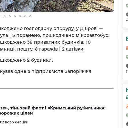
шкоджено господарчу споруду, у Діброві —
нула і 5 поранено, пошкоджено мікроавтобус.
ошкоджено 38 приватних будинків, 10
мниці, пошту, 6 гаражів і 2 автівки.
пошкоджено 2 будинки.
акував одне з підприємств Запоріжжя
se», тіньовий флот і «Кримський рубильник»:
ворожих цілей
02 ворожих цілі.