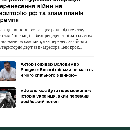
еренесення війни на
ериторію рф та злам планів
ремля
ьогодні виповнюється два роки від початку
урської операції — безпрецедентної за задумом
виконанням кампанії, яка перенесла бойові дії
а територію держави-агресора. Цей крок…
Актор і офіцер Володимир
Ращук: «Воєнні фільми не мають
нічого спільного з війною»
«Це зло має бути переможене»:
історія українця, який пережив
російський полон