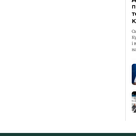
п
т
К
С
К
і 
н