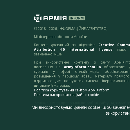
© 2018 - 2026, ІНФОРМАЦІЙНЕ АГЕНТСТВО,
Міністерство оборони України
Контент доступний за ліцензією
Creative Comm
Attribution 4.0 International license
якщо 
зазначено інше.
При використанні контенту з сайту АрміяInf
посилання на
armyinform.com.ua
обов’язкове. 
суб’єктів у сфері онлайн-медіа обов’язкови
розміщення у першому абзаці матеріалу прямого
відкритого для пошукових систем гіперпосилання
цитований матеріал.
Політика користування сайтом АрміяInform
Політика використання файлів cookie
Зауваження та пропозиції по роботі сайту надсилайте
Ми використовуємо файли cookie, щоб забезпе
адресу:
webmaster@armyinform.com.ua
використанн