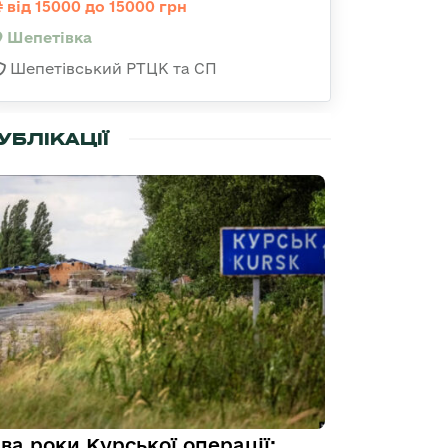
від 15000 до 15000 грн
Шепетівка
Шепетівський РТЦК та СП
УБЛІКАЦІЇ
ва роки Курської операції: