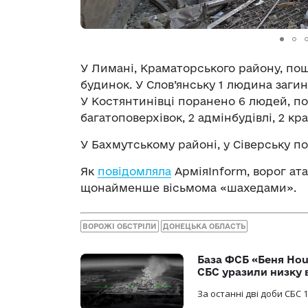
У Лимані, Краматорського району, по
будинок. У Слов’янську 1 людина заги
У Костянтинівці поранено 6 людей, п
багатоповерхівок, 2 адмінбудівлі, 2 кра
У Бахмутському районі, у Сіверську 
Як
повідомляла
АрміяInform, ворог ат
щонайменше вісьмома «шахедами».
ВОРОЖІ ОБСТРІЛИ
ДОНЕЦЬКА ОБЛАСТЬ
База ФСБ «Беня Hou
СБС уразили низку 
За останні дві доби СБС 1