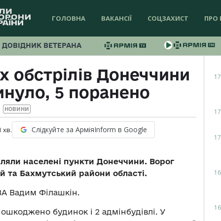
ГОЛОВНА
ВАКАНСІЇ
СОЦЗАХИСТ
ПРО 
ДОВІДНИК ВЕТЕРАНА
х обстрілів Донеччини
17
инуло, 5 поранено
НОВИНИ
17
Слідкуйте за АрміяInform в Google
1
хв.
17
ріляли населені пункти Донеччини. Ворог
16
й та Бахмутський райони області.
А Вадим Філашкін.
16
пошкоджено будинок і 2 адмінбудівлі. У