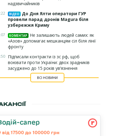
надзвичайників
:22
До Дня Ялти оператори ГУР
ВІДЕО
провели парад дронів Magura біля
узбережжя Криму
:07
Не залишають людей самих: як
КОМЕНТАР
«Азов» допомагає мешканцям сіл біля лінії
фронту
:50
Підписали контракти із зс рф, щоб
воювати проти України: двох зрадників
засуджено до 15 років ув’язнення
ВСІ НОВИНИ
АКАНСІЇ
Водій-сапер
від 17500 до 100000 грн