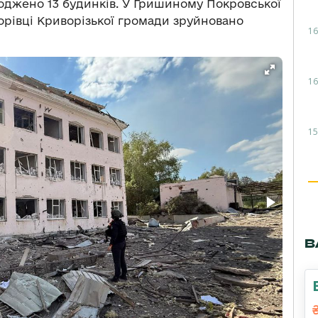
джено 13 будинків. У Гришиному Покровської
рівці Криворізької громади зруйновано
16
16
15
В