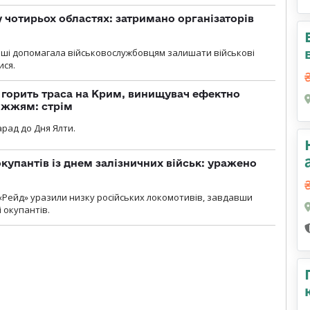
у чотирьох областях: затримано організаторів
роші допомагала військовослужбовцям залишати військові
ися.
, горить траса на Крим, винищувач ефектно
іжжям: стрім
рад до Дня Ялти.
купантів із днем залізничних військ: уражено
«Рейд» уразили низку російських локомотивів, завдавши
і окупантів.