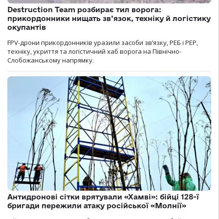
Destruction Team розбирає тил ворога:
прикордонники нищать зв’язок, техніку й логістику
окупантів
FPV-дрони прикордонників уразили засоби зв’язку, РЕБ і РЕР,
техніку, укриття та логістичний хаб ворога на Північно-
Слобожанському напрямку.
Антидронові сітки врятували «Хамві»: бійці 128-ї
бригади пережили атаку російської «Молнії»