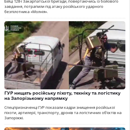
Бійці 128-ї Закарпатської бригади, повертаючись із бойового
завдання, потрапили під атаку російського ударного
безпілотника «Молнія».
ГУР нищать російську піхоту, техніку та логістику
на Запорізькому напрямку
Спецпризначенці ГУР показали кадри знищення російської
піхоти, артилерії, транспорту, дронів та логістичних об’єктів на
Запоріжжі.