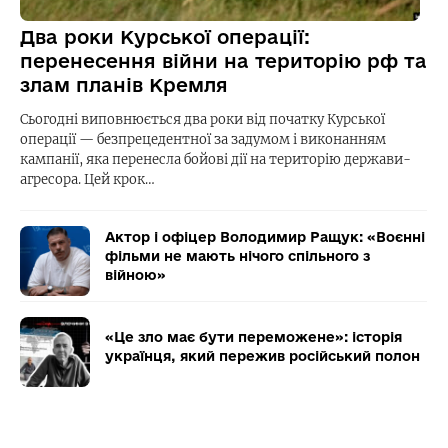
Два роки Курської операції:
перенесення війни на територію рф та
злам планів Кремля
Сьогодні виповнюється два роки від початку Курської
операції — безпрецедентної за задумом і виконанням
кампанії, яка перенесла бойові дії на територію держави-
агресора. Цей крок…
Актор і офіцер Володимир Ращук: «Воєнні
фільми не мають нічого спільного з
війною»
«Це зло має бути переможене»: історія
українця, який пережив російський полон