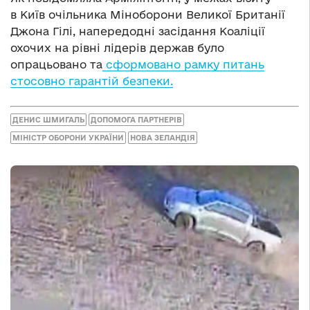
в Київ очільника Міноборони Великої Британії
Джона Гілі, напередодні засідання Коаліції
охочих на рівні лідерів держав було
опрацьовано та
сформовано рамку питань
стосовно гарантій безпеки.
ДЕНИС ШМИГАЛЬ
ДОПОМОГА ПАРТНЕРІВ
МІНІСТР ОБОРОНИ УКРАЇНИ
НОВА ЗЕЛАНДІЯ