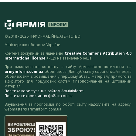
© 2018 - 2026, ІНФОРМАЦІЙНЕ АГЕНТСТВО,
Міністерство оборони України
Контент доступний за ліцензією
Creative Commons Attribution 4.0
International license
якщо не зазначено інше.
При використанні контенту з сайту АрміяInform посилання на
armyinform.com.ua
обов’язкове. Для суб’єктів у сфері онлайн-медіа
обов’язковим є розміщення у першому абзаці матеріалу прямого та
відкритого для пошукових систем гіперпосилання на цитований
матеріал.
Політика користування сайтом АрміяInform
Політика використання файлів cookie
Зауваження та пропозиції по роботі сайту надсилайте на адресу:
webmaster@armyinform.com.ua