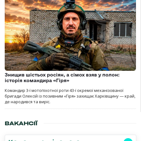
Знищив шістьох росіян, а сімох взяв у полон:
історія командира «Гіря»
Командир 3-ї мотопіхотної роти 43-ї окремої механізованої
бригади Олексій із позивним «Гіря» захищає Харківщину — край,
де народився та виріс.
ВАКАНСІЇ