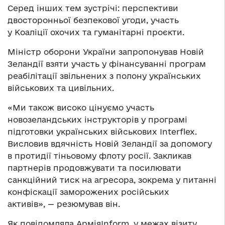
Серед інших тем зустрічі: перспективи
двосторонньої безпекової угоди, участь
у Коаліції охочих та гуманітарні проєкти.
Міністр оборони України запропонував Новій
Зеландії взяти участь у фінансуванні програм
реабілітації звільнених з полону українських
військових та цивільних.
«Ми також високо цінуємо участь
новозеландських інструкторів у програмі
підготовки українських військових Interflex.
Висловив вдячність Новій Зеландії за допомогу
в протидії тіньовому флоту росії. Закликав
партнерів продовжувати та посилювати
санкційний тиск на агресора, зокрема у питанні
конфіскації заморожених російських
активів», — резюмував він.
Як повідомляла АрміяInform, у межах візиту