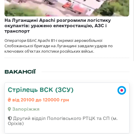
На Луганщині Apachi розгромили логістику
окупантів: уражено електростанцію, АЗС і
транспорт
Оператори ББпС Apachi 81-ї окремої аеромобільної
Слобожанської бригади на Луганщині завдали ударів по
ключових об’єктах логістики російських військ.
ВАКАНСІЇ
Стрілець ВСК (ЗСУ)
від 20100 до 120000 грн
Запоріжжя
Другий відділ Пологівського РТЦК та СП (м.
Оріхів)