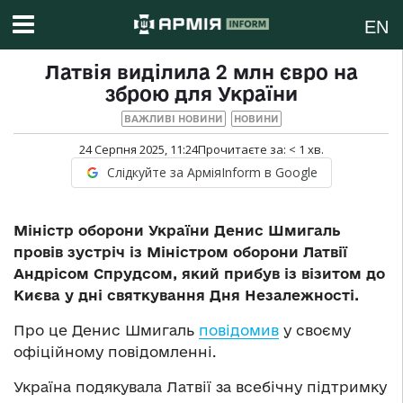
EN
Латвія виділила 2 млн євро на
зброю для України
ВАЖЛИВІ НОВИНИ
НОВИНИ
24 Серпня 2025, 11:24
Прочитаєте за:
< 1
хв.
Слідкуйте за АрміяInform в Google
Міністр оборони України Денис Шмигаль
провів зустріч із Міністром оборони Латвії
Андрісом Спрудсом, який прибув із візитом до
Києва у дні святкування Дня Незалежності.
Про це Денис Шмигаль
повідомив
у своєму
офіційному повідомленні.
Україна подякувала Латвії за всебічну підтримку