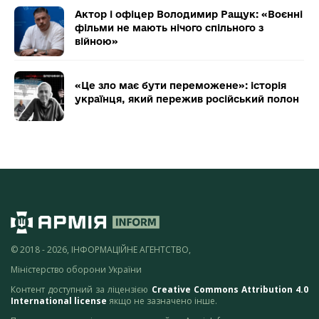
Актор і офіцер Володимир Ращук: «Воєнні
фільми не мають нічого спільного з
війною»
«Це зло має бути переможене»: історія
українця, який пережив російський полон
© 2018 - 2026, ІНФОРМАЦІЙНЕ АГЕНТСТВО,
Міністерство оборони України
Контент доступний за ліцензією
Creative Commons Attribution 4.0
International license
якщо не зазначено інше.