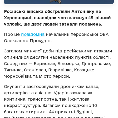
Російські війська обстріляли Антонівку на
Херсонщині, внаслідок чого загинув 45-річний
чоловік, ще двоє людей зазнали поранень.
Про це
повідомив
начальник Херсонської ОВА
Олександр Прокудін.
Загалом минулої доби під російськими атаками
опинилися десятки населених пунктів області.
Серед них — Берислав, Білозерка, Дніпровське,
Тягинка, Станіслав, Гаврилівка, Козацьке,
Чорнобаївка та місто Херсон.
Окупанти застосовували дрони-камікадзе,
артилерію та авіацію. Ударів зазнала як
критична, транспортна, так і житлова
інфраструктура. Загалом пошкоджено 10
багатоквартирних і 44 приватні будівлі,
зруйновано газопровід, понівечено приватні