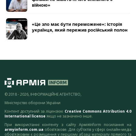
війною»
«Це зло має бути переможене»: історія
українця, який пережив російський полон
© 2018 - 2026, ІНФОРМАЦІЙНЕ АГЕНТСТВО,
Міністерство оборони України
Контент доступний за ліцензією
Creative Commons Attribution 4.0
International license
якщо не зазначено інше.
При використанні контенту з сайту АрміяInform посилання на
armyinform.com.ua
обов’язкове. Для суб’єктів у сфері онлайн-медіа
обов’язковим є розміщення у першому абзаці матеріалу прямого та