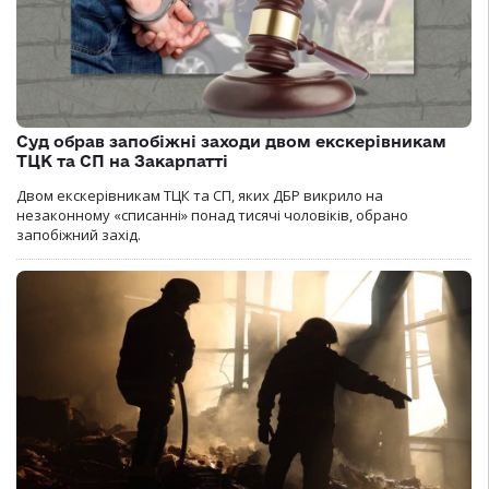
Суд обрав запобіжні заходи двом екскерівникам
ТЦК та СП на Закарпатті
Двом екскерівникам ТЦК та СП, яких ДБР викрило на
незаконному «списанні» понад тисячі чоловіків, обрано
запобіжний захід.