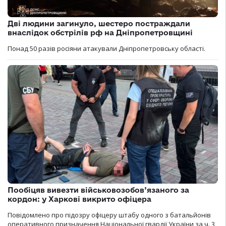
Дві людини загинуло, шестеро постраждали
внаслідок обстрілів рф на Дніпропетровщині
Понад 50 разів росіяни атакували Дніпропетровську області.
Пообіцяв вивезти військовозобов’язаного за
кордон: у Харкові викрито офіцера
Повідомлено про підозру офіцеру штабу одного з батальйонів
оперативного призначення Національної гвардії України за ч. 3