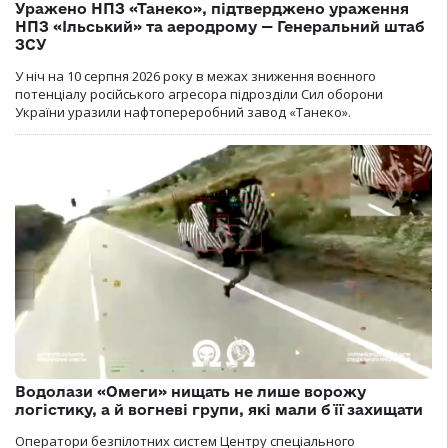
Уражено НПЗ «Танеко», підтверджено ураження
НПЗ «Ільський» та аеродрому — Генеральний штаб
ЗСУ
У ніч на 10 серпня 2026 року в межах зниження воєнного
потенціалу російського агресора підрозділи Сил оборони
України уразили нафтопереробний завод «Танеко».
Водолази «Омеги» нищать не лише ворожу
логістику, а й вогневі групи, які мали б її захищати
Оператори безпілотних систем Центру спеціального