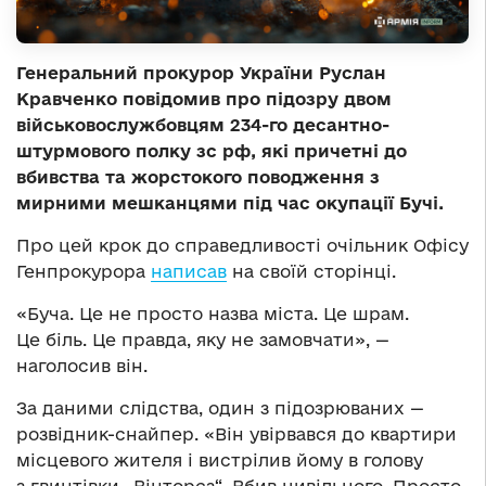
Генеральний прокурор України Руслан
Кравченко повідомив про підозру двом
військовослужбовцям 234-го десантно-
штурмового полку зс рф, які причетні до
вбивства та жорстокого поводження з
мирними мешканцями під час окупації Бучі.
Про цей крок до справедливості очільник Офісу
Генпрокурора
написав
на своїй сторінці.
«Буча. Це не просто назва міста. Це шрам.
Це біль. Це правда, яку не замовчати», —
наголосив він.
За даними слідства, один з підозрюваних —
розвідник-снайпер. «Він увірвався до квартири
місцевого жителя і вистрілив йому в голову
з гвинтівки „Вінторєз“. Вбив цивільного. Просто