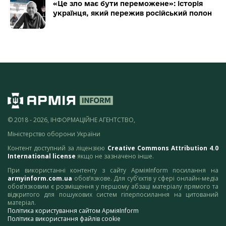
«Це зло має бути переможене»: історія
українця, який пережив російський полон
© 2018 - 2026, ІНФОРМАЦІЙНЕ АГЕНТСТВО,
Міністерство оборони України
Контент доступний за ліцензією
Creative Commons Attribution 4.0
International license
якщо не зазначено інше.
При використанні контенту з сайту АрміяInform посилання на
armyinform.com.ua
обов’язкове. Для суб’єктів у сфері онлайн-медіа
обов’язковим є розміщення у першому абзаці матеріалу прямого та
відкритого для пошукових систем гіперпосилання на цитований
матеріал.
Політика користування сайтом АрміяInform
Політика використання файлів cookie