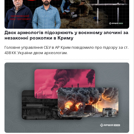
Двох археологів підозрюють у воєнному злочині за
незаконні розкопки в Криму
Головне управління СБУ в АР Крим повідомило про підозру за ст.
438 КК України двом археологам.