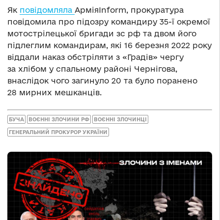
Як
повідомляла
АрміяInform, прокуратура
повідомила про підозру командиру 35-ї окремої
мотострілецької бригади зс рф та двом його
підлеглим командирам, які 16 березня 2022 року
віддали наказ обстріляти з «Градів» чергу
за хлібом у спальному районі Чернігова,
внаслідок чого загинуло 20 та було поранено
28 мирних мешканців.
БУЧА
ВОЄННІ ЗЛОЧИНИ РФ
ВОЄННІ ЗЛОЧИНЦІ
ГЕНЕРАЛЬНИЙ ПРОКУРОР УКРАЇНИ