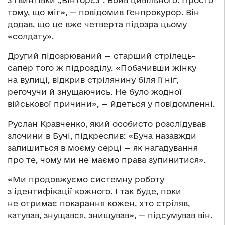
тому, що міг», — повідомив Генпрокурор. Він
додав, що це вже четверта підозра цьому
«солдату».
Другий підозрюваний — старший стрілець-
сапер того ж підрозділу. «Побачивши жінку
на вулиці, відкрив стрілянину біля її ніг,
регочучи й знущаючись. Не було жодної
військової причини», — йдеться у повідомленні.
Руслан Кравченко, який особисто розслідував
злочини в Бучі, підкреслив: «Буча назавжди
залишиться в моєму серці — як нагадування
про те, чому ми не маємо права зупинитися».
«Ми продовжуємо системну роботу
з ідентифікації кожного. І так буде, поки
не отримає покарання кожен, хто стріляв,
катував, знущався, знищував», — підсумував він.