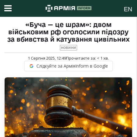
EN
«Буча — це шрам»: двом
військовим рф оголосили підозру
за вбивства й катування цивільних
НОВИНИ
1 Серпня 2025, 12:49
Прочитаєте за:
< 1
хв.
Слідкуйте за АрміяInform в Google