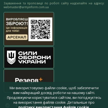
Зауваження та пропозиції по роботі сайту надсилайте на адресу:
webmaster@armyinform.com.ua
Ми використовуємо файли cookie, щоб забезпечити
вам найкращий досвід роботи на нашому сайті.
Продовжуючи користуватися сайтом, ви погоджуєтесь
press@armyinform.com.ua
на використання файлів cookie. Детальніше про
політику використання файлів cookie
.