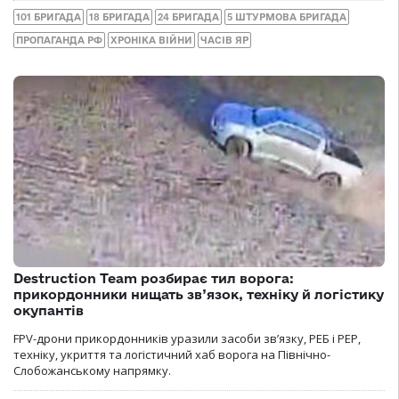
101 БРИГАДА
18 БРИГАДА
24 БРИГАДА
5 ШТУРМОВА БРИГАДА
ПРОПАГАНДА РФ
ХРОНІКА ВІЙНИ
ЧАСІВ ЯР
Destruction Team розбирає тил ворога:
прикордонники нищать зв’язок, техніку й логістику
окупантів
FPV-дрони прикордонників уразили засоби зв’язку, РЕБ і РЕР,
техніку, укриття та логістичний хаб ворога на Північно-
Слобожанському напрямку.