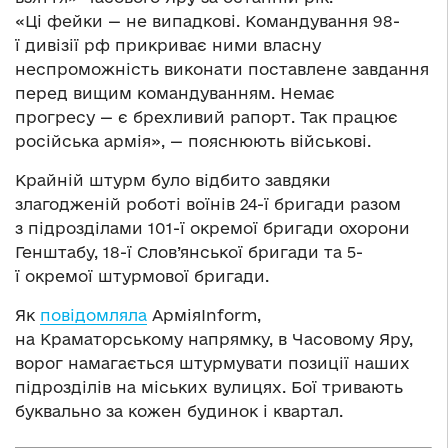
«Ці фейки — не випадкові. Командування 98-
ї дивізії рф прикриває ними власну
неспроможність виконати поставлене завдання
перед вищим командуванням. Немає
прогресу — є брехливий рапорт. Так працює
російська армія», — пояснюють військові.
Крайній штурм було відбито завдяки
злагодженій роботі воїнів 24-ї бригади разом
з підрозділами 101-ї окремої бригади охорони
Генштабу, 18-ї Слов’янської бригади та 5-
ї окремої штурмової бригади.
Як
повідомляла
АрміяInform,
на Краматорському напрямку, в Часовому Яру,
ворог намагається штурмувати позиції наших
підрозділів на міських вулицях. Бої тривають
буквально за кожен будинок і квартал.