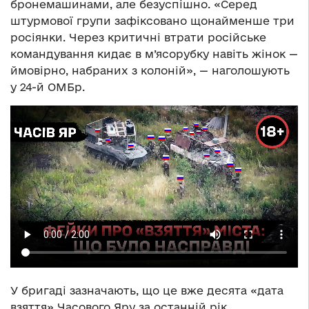
бронемашинами, але безуспішно. «Серед
штурмової групи зафіксовано щонайменше три
росіянки. Через критичні втрати російське
командування кидає в м’ясорубку навіть жінок —
ймовірно, набраних з колоній», — наголошують
у 24-й ОМБр.
У бригаді зазначають, що це вже десята «дата
взяття» Часового Яру за останній рік.