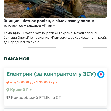
Знищив шістьох росіян, а сімох взяв у полон:
історія командира «Гіря»
Командир 3-ї мотопіхотної роти 43-ї окремої механізованої
бригади Олексій із позивним «Гіря» захищає Харківщину — край,
де народився та виріс.
ВАКАНСІЇ
Електрик (за контрактом у ЗСУ)
від 50000 до 170000 грн
Кривий Ріг
Криворізький РТЦК та СП