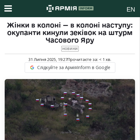
EN
Жінки в колоні — в колоні наступу:
окупанти кинули зеківок на штурм
Часового Яру
НОВИНИ
31 Липня 2025, 19:27
Прочитаєте за:
< 1
хв.
Слідкуйте за АрміяInform в Google