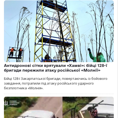
Антидронові сітки врятували «Хамві»: бійці 128-ї
бригади пережили атаку російської «Молнії»
Бійці 128-ї Закарпатської бригади, повертаючись із бойового
завдання, потрапили під атаку російського ударного
безпілотника «Молнія».