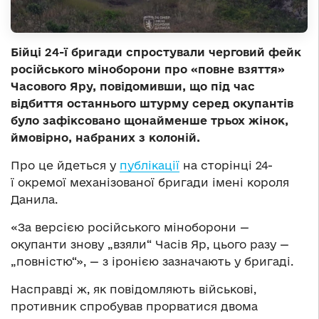
Бійці 24-ї бригади спростували черговий фейк
російського міноборони про «повне взяття»
Часового Яру, повідомивши, що під час
відбиття останнього штурму серед окупантів
було зафіксовано щонайменше трьох жінок,
ймовірно, набраних з колоній.
Про це йдеться у
публікації
на сторінці 24-
ї окремої механізованої бригади імені короля
Данила.
«За версією російського міноборони —
окупанти знову „взяли“ Часів Яр, цього разу —
„повністю“», — з іронією зазначають у бригаді.
Насправді ж, як повідомляють військові,
противник спробував прорватися двома