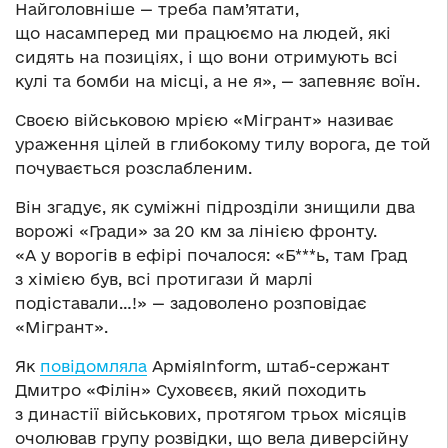
Найголовніше — треба пам’ятати,
що насамперед ми працюємо на людей, які
сидять на позиціях, і що вони отримують всі
кулі та бомби на місці, а не я», — запевняє воїн.
Своєю військовою мрією «Мігрант» називає
ураження цілей в глибокому тилу ворога, де той
почувається розслабленим.
Він згадує, як суміжні підрозділи знищили два
ворожі «Гради» за 20 км за лінією фронту.
«А у ворогів в ефірі почалося: «Б***ь, там Град
з хімією був, всі протигази й марлі
подіставали…!» — задоволено розповідає
«Мігрант».
Як
повідомляла
АрміяInform, штаб-сержант
Дмитро «Філін» Суховєєв, який походить
з династії військових, протягом трьох місяців
очолював групу розвідки, що вела диверсійну