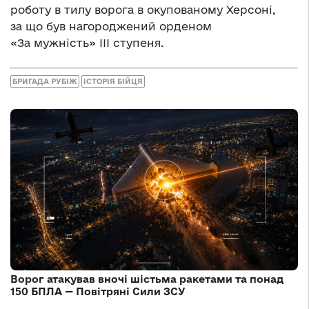
роботу в тилу ворога в окупованому Херсоні,
за що був нагороджений орденом
«За мужність» ІІІ ступеня.
БРИГАДА РУБІЖ
ІСТОРІЯ БІЙЦЯ
Ворог атакував вночі шістьма ракетами та понад
150 БПЛА — Повітряні Сили ЗСУ