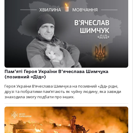
Пам’яті Героя України В’ячеслава Шимчука
(позивний «Дід»)
Героя України В’ячеслава Шимчука на позивний «Дід» рідні,
друзі та побратими пам’ятають як чуйну людину, яка завжди
знаходила змогу подбати про інших.