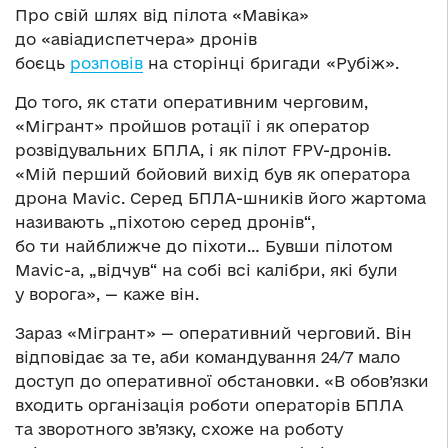
Про свій шлях від пілота «Мавіка»
до «авіадиспетчера» дронів
боєць
розповів
на сторінці бригади «Рубіж».
До того, як стати оперативним черговим,
«Мігрант» пройшов ротації і як оператор
розвідувальних БПЛА, і як пілот FPV-дронів.
«Мій перший бойовий вихід був як оператора
дрона Mavic. Серед БПЛА-шників його жартома
називають „піхотою серед дронів“,
бо ти найближче до піхоти… Бувши пілотом
Mavic-а, „відчув“ на собі всі калібри, які були
у ворога», — каже він.
Зараз «Мігрант» — оперативний черговий. Він
відповідає за те, аби командування 24/7 мало
доступ до оперативної обстановки. «В обов’язки
входить організація роботи операторів БПЛА
та зворотного зв’язку, схоже на роботу