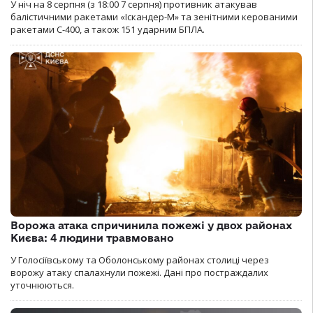
У ніч на 8 серпня (з 18:00 7 серпня) противник атакував
балістичними ракетами «Іскандер-М» та зенітними керованими
ракетами С-400, а також 151 ударним БПЛА.
Ворожа атака спричинила пожежі у двох районах
Києва: 4 людини травмовано
У Голосіївському та Оболонському районах столиці через
ворожу атаку спалахнули пожежі. Дані про постраждалих
уточнюються.