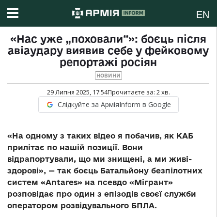
EN
«Нас уже „поховали“»: боєць після
авіаудару виявив себе у фейковому
репортажі росіян
НОВИНИ
29 Липня 2025, 17:54
Прочитаєте за:
2
хв.
Слідкуйте за АрміяInform в Google
«На одному з таких відео я побачив, як КАБ
прилітає по нашій позиції. Вони
відрапортували, що ми знищені, а ми живі-
здорові», — так боєць Батальйону безпілотних
систем «Antares» на псевдо «Мігрант»
розповідає про один з епізодів своєї служби
оператором розвідувального БПЛА.