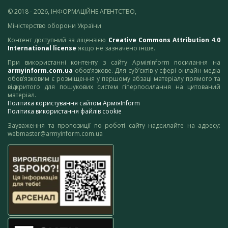
© 2018 - 2026, ІНФОРМАЦІЙНЕ АГЕНТСТВО,
Міністерство оборони України
Контент доступний за ліцензією
Creative Commons Attribution 4.0
International license
якщо не зазначено інше.
При використанні контенту з сайту АрміяInform посилання на
armyinform.com.ua
обов’язкове. Для суб’єктів у сфері онлайн-медіа
обов’язковим є розміщення у першому абзаці матеріалу прямого та
відкритого для пошукових систем гіперпосилання на цитований
матеріал.
Політика користування сайтом АрміяInform
Політика використання файлів cookie
Зауваження та пропозиції по роботі сайту надсилайте на адресу:
webmaster@armyinform.com.ua