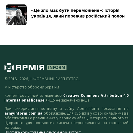
«Це зло має бути переможене»: історія
українця, який пережив російський полон
© 2018 - 2026, ІНФОРМАЦІЙНЕ АГЕНТСТВО,
Міністерство оборони України
Контент доступний за ліцензією
Creative Commons Attribution 4.0
International license
якщо не зазначено інше.
При використанні контенту з сайту АрміяInform посилання на
armyinform.com.ua
обов’язкове. Для суб’єктів у сфері онлайн-медіа
обов’язковим є розміщення у першому абзаці матеріалу прямого та
відкритого для пошукових систем гіперпосилання на цитований
матеріал.
Політика користування сайтом АрміяInform