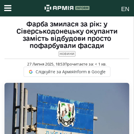
EN
Фарба змилася за рік: у
Сіверськодонецьку окупанти
замість відбудови просто
пофарбували фасади
НОВИНИ
27 Липня 2025, 18:53
Прочитаєте за:
< 1
хв.
Слідкуйте за АрміяInform в Google