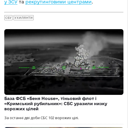
у ЗСУ
та
рекрутинговими центрами
.
СБУ
УХИЛЯНТИ
База ФСБ «Беня House», тіньовий флот і
«Кримський рубильник»: СБС уразили низку
ворожих цілей
За останні дві доби СБС 102 ворожих цілі.