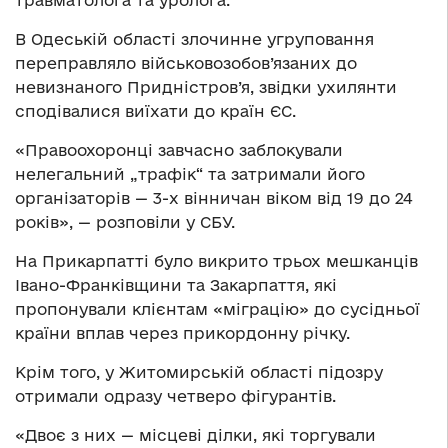
травматолога та уролога.
В Одеській області злочинне угруповання
переправляло військовозобов’язаних до
невизнаного Придністров’я, звідки ухилянти
сподівалися виїхати до країн ЄС.
«Правоохоронці завчасно заблокували
нелегальний „трафік“ та затримали його
організаторів — 3-х вінничан віком від 19 до 24
років», — розповіли у СБУ.
На Прикарпатті було викрито трьох мешканців
Івано-Франківщини та Закарпаття, які
пропонували клієнтам «міграцію» до сусідньої
країни вплав через прикордонну річку.
Крім того, у Житомирській області підозру
отримали одразу четверо фігурантів.
«Двоє з них — місцеві ділки, які торгували