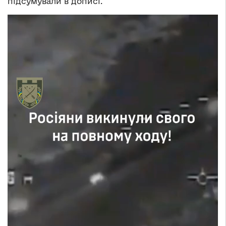
підсумували в дописі.