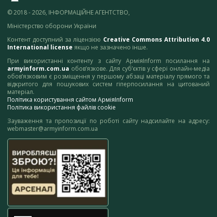
© 2018 - 2026, ІНФОРМАЦІЙНЕ АГЕНТСТВО,
Міністерство оборони України
Контент доступний за ліцензією
Creative Commons Attribution 4.0
International license
якщо не зазначено інше.
При використанні контенту з сайту АрміяInform посилання на
armyinform.com.ua
обов’язкове. Для суб’єктів у сфері онлайн-медіа
обов’язковим є розміщення у першому абзаці матеріалу прямого та
відкритого для пошукових систем гіперпосилання на цитований
матеріал.
Політика користування сайтом АрміяInform
Політика використання файлів cookie
Зауваження та пропозиції по роботі сайту надсилайте на адресу:
webmaster@armyinform.com.ua