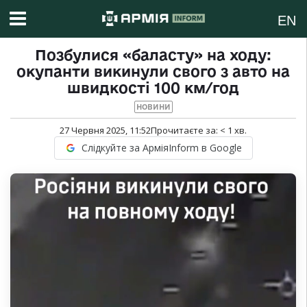
EN
Позбулися «баласту» на ходу:
окупанти викинули свого з авто на
швидкості 100 км/год
НОВИНИ
27 Червня 2025, 11:52
Прочитаєте за:
< 1
хв.
Слідкуйте за АрміяInform в Google