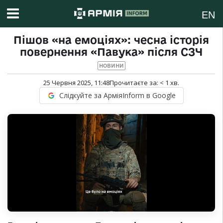
EN
Пішов «на емоціях»: чесна історія
повернення «Павука» після СЗЧ
НОВИНИ
25 Червня 2025, 11:48
Прочитаєте за:
< 1
хв.
Слідкуйте за АрміяInform в Google