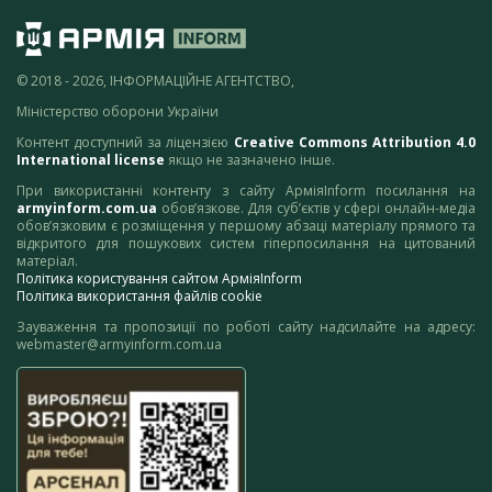
© 2018 - 2026, ІНФОРМАЦІЙНЕ АГЕНТСТВО,
Міністерство оборони України
Контент доступний за ліцензією
Creative Commons Attribution 4.0
International license
якщо не зазначено інше.
При використанні контенту з сайту АрміяInform посилання на
armyinform.com.ua
обов’язкове. Для суб’єктів у сфері онлайн-медіа
обов’язковим є розміщення у першому абзаці матеріалу прямого та
відкритого для пошукових систем гіперпосилання на цитований
матеріал.
Політика користування сайтом АрміяInform
Політика використання файлів cookie
Зауваження та пропозиції по роботі сайту надсилайте на адресу:
webmaster@armyinform.com.ua