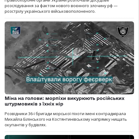
Правоохоронні органи України розпочали досудове
розслідування за фактом нового воєнного злочину рф —
розстрілу українського військовополоненого.
Міна на голови: морпіхи викурюють російських
штурмовиків з їхніх нір
Розвідники 36-ї бригади морської піхоти імені контрадмірала
Михайла Білінського на Костянтинівському напрямку нищать
окупантів у будівлях.