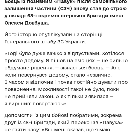
Боєць із позивним «Павук» після самовільного
залишення частини (СЗЧ) знову став до строю
у складі 68-ї окремої єгерської бригади імені
Олекси Довбуша.
Його історію опублікували на сторінці
Генерального штабу ЗС України.
«Тоді було дуже важко з відпустками. Хотілося
просто додому. Я пішов на емоціях — не сильно
обдумане рішення, — зізнається боєць. — Але
коли повернувся додому, стало незвично.
З часом я відпочив і почав постійно думати про
повернення. Можливості такої не було, поки
не прийняли закон. А як тільки з’явилася —
я вирішив: повертаюсь».
Допомогли із цим бойові побратими, зокрема
друг із 48-ї бригади, який переконав «Павука»
не гаяти часу: «Він мені сказав, що я маю