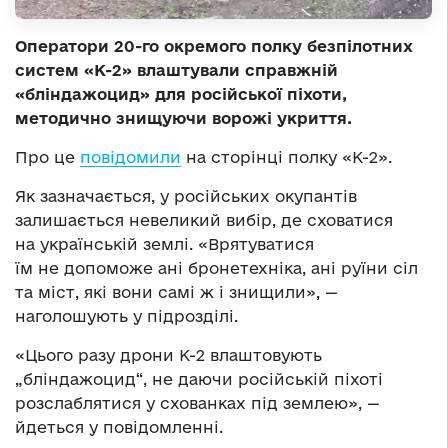
Оператори 20-го окремого полку безпілотних
систем «К-2» влаштували справжній
«бліндажоцид» для російської піхоти,
методично знищуючи ворожі укриття.
Про це
повідомили
на сторінці полку «К-2».
Як зазначається, у російських окупантів
залишається невеликий вибір, де сховатися
на українській землі. «Врятуватися
їм не допоможе ані бронетехніка, ані руїни сіл
та міст, які вони самі ж і знищили», —
наголошують у підрозділі.
«Цього разу дрони К-2 влаштовують
„бліндажоцид“, не даючи російській піхоті
розслаблятися у схованках під землею», —
йдеться у повідомленні.