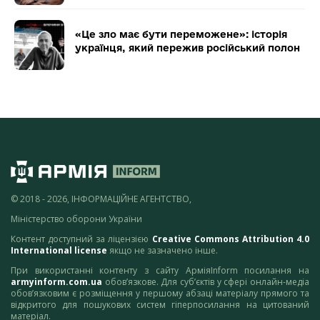
«Це зло має бути переможене»: історія
українця, який пережив російський полон
© 2018 - 2026, ІНФОРМАЦІЙНЕ АГЕНТСТВО,
Міністерство оборони України
Контент доступний за ліцензією
Creative Commons Attribution 4.0
International license
якщо не зазначено інше.
При використанні контенту з сайту АрміяInform посилання на
armyinform.com.ua
обов’язкове. Для суб’єктів у сфері онлайн-медіа
обов’язковим є розміщення у першому абзаці матеріалу прямого та
відкритого для пошукових систем гіперпосилання на цитований
матеріал.