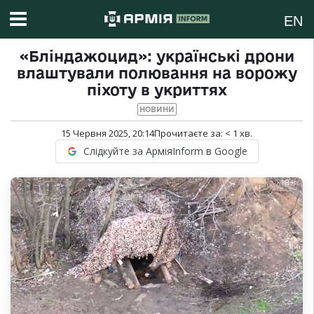
EN
«Бліндажоцид»: українські дрони
влаштували полювання на ворожу
піхоту в укриттях
НОВИНИ
15 Червня 2025, 20:14
Прочитаєте за:
< 1
хв.
Слідкуйте за АрміяInform в Google