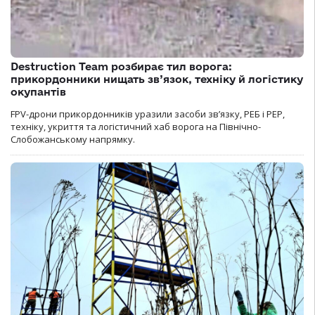
Destruction Team розбирає тил ворога:
прикордонники нищать зв’язок, техніку й логістику
окупантів
FPV-дрони прикордонників уразили засоби зв’язку, РЕБ і РЕР,
техніку, укриття та логістичний хаб ворога на Північно-
Слобожанському напрямку.