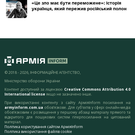
«Це зло має бути переможене»: історія
українця, який пережив російський полон
© 2018 - 2026, ІНФОРМАЦІЙНЕ АГЕНТСТВО,
Міністерство оборони України
Контент доступний за ліцензією
Creative Commons Attribution 4.0
International license
якщо не зазначено інше.
При використанні контенту з сайту АрміяInform посилання на
armyinform.com.ua
обов’язкове. Для суб’єктів у сфері онлайн-медіа
обов’язковим є розміщення у першому абзаці матеріалу прямого та
відкритого для пошукових систем гіперпосилання на цитований
матеріал.
Політика користування сайтом АрміяInform
Політика використання файлів cookie