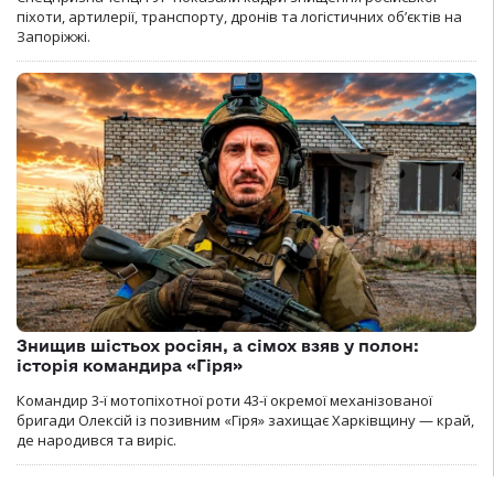
піхоти, артилерії, транспорту, дронів та логістичних об’єктів на
Запоріжжі.
Знищив шістьох росіян, а сімох взяв у полон:
історія командира «Гіря»
Командир 3-ї мотопіхотної роти 43-ї окремої механізованої
бригади Олексій із позивним «Гіря» захищає Харківщину — край,
де народився та виріс.