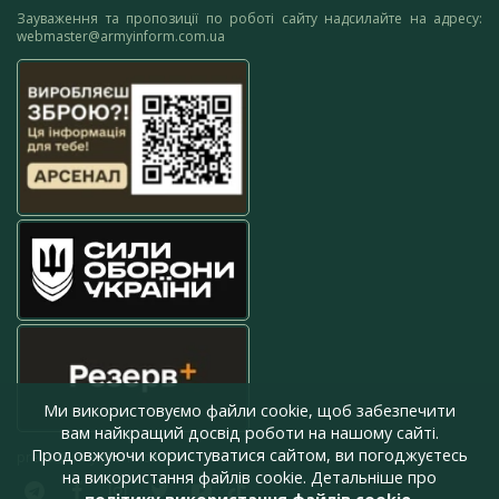
Зауваження та пропозиції по роботі сайту надсилайте на адресу:
webmaster@armyinform.com.ua
Ми використовуємо файли cookie, щоб забезпечити
вам найкращий досвід роботи на нашому сайті.
Продовжуючи користуватися сайтом, ви погоджуєтесь
press@armyinform.com.ua
на використання файлів cookie. Детальніше про