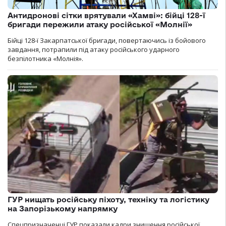
Антидронові сітки врятували «Хамві»: бійці 128-ї
бригади пережили атаку російської «Молнії»
Бійці 128-ї Закарпатської бригади, повертаючись із бойового
завдання, потрапили під атаку російського ударного
безпілотника «Молнія».
ГУР нищать російську піхоту, техніку та логістику
на Запорізькому напрямку
Спецпризначенці ГУР показали кадри знищення російської