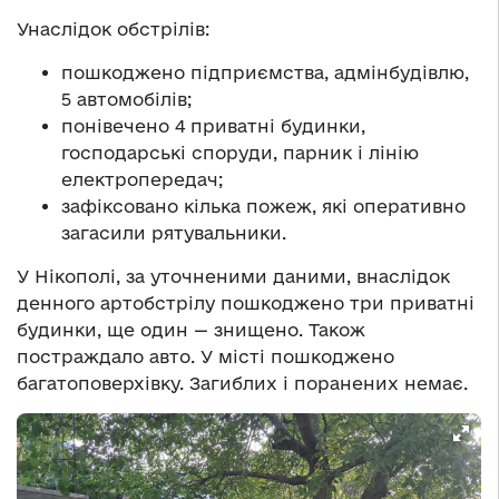
Унаслідок обстрілів:
пошкоджено підприємства, адмінбудівлю,
5 автомобілів;
понівечено 4 приватні будинки,
господарські споруди, парник і лінію
електропередач;
зафіксовано кілька пожеж, які оперативно
загасили рятувальники.
У Нікополі, за уточненими даними, внаслідок
денного артобстрілу пошкоджено три приватні
будинки, ще один — знищено. Також
постраждало авто. У місті пошкоджено
багатоповерхівку. Загиблих і поранених немає.