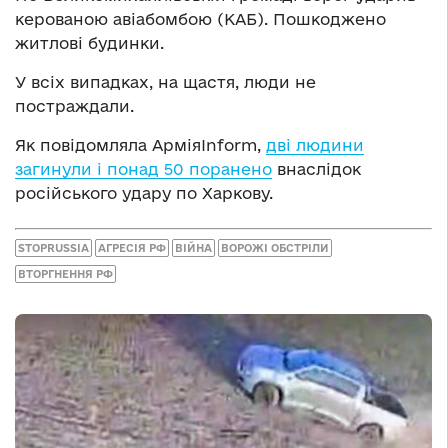
керованою авіабомбою (КАБ). Пошкоджено
житлові будинки.
У всіх випадках, на щастя, люди не
постраждали.
Як повідомляла АрміяInform,
дві людини
загинули і понад 50 поранено
внаслідок
російського удару по Харкову.
STOPRUSSIA
АГРЕСІЯ РФ
ВІЙНА
ВОРОЖІ ОБСТРІЛИ
ВТОРГНЕННЯ РФ