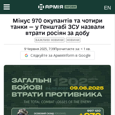
EN
Мінус 970 окупантів та чотири
танки — у Генштабі ЗСУ назвали
втрати росіян за добу
ВАЖЛИВІ НОВИНИ
НОВИНИ
9 Червня 2025, 7:39
Прочитаєте за:
< 1
хв.
Слідкуйте за АрміяInform в Google