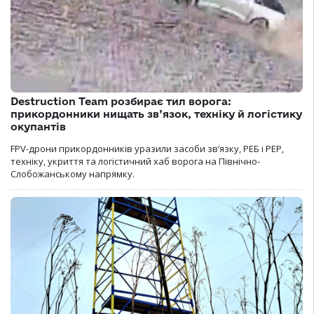
Destruction Team розбирає тил ворога:
прикордонники нищать зв’язок, техніку й логістику
окупантів
FPV-дрони прикордонників уразили засоби зв’язку, РЕБ і РЕР,
техніку, укриття та логістичний хаб ворога на Північно-
Слобожанському напрямку.