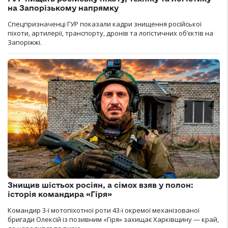
на Запорізькому напрямку
Спецпризначенці ГУР показали кадри знищення російської
піхоти, артилерії, транспорту, дронів та логістичних об’єктів на
Запоріжжі.
Знищив шістьох росіян, а сімох взяв у полон:
історія командира «Гіря»
Командир 3-ї мотопіхотної роти 43-ї окремої механізованої
бригади Олексій із позивним «Гіря» захищає Харківщину — край,