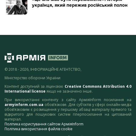
українця, який пережив російський полон
© 2018 - 2026, ІНФОРМАЦІЙНЕ АГЕНТСТВО,
Міністерство оборони України
Контент доступний за ліцензією
Creative Commons Attribution 4.0
International license
якщо не зазначено інше.
При використанні контенту з сайту АрміяInform посилання на
armyinform.com.ua
обов’язкове. Для суб’єктів у сфері онлайн-медіа
обов’язковим є розміщення у першому абзаці матеріалу прямого та
відкритого для пошукових систем гіперпосилання на цитований
матеріал.
Політика користування сайтом АрміяInform
Політика використання файлів cookie