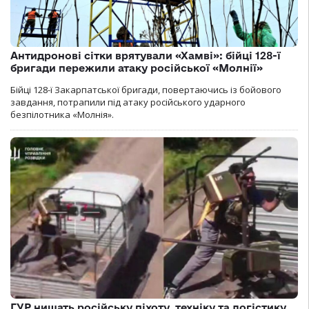
Антидронові сітки врятували «Хамві»: бійці 128-ї
бригади пережили атаку російської «Молнії»
Бійці 128-ї Закарпатської бригади, повертаючись із бойового
завдання, потрапили під атаку російського ударного
безпілотника «Молнія».
ГУР нищать російську піхоту, техніку та логістику