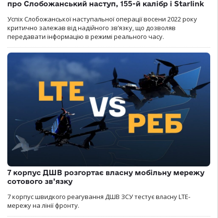
про Слобожанський наступ, 155-й калібр і Starlink
Успіх Слобожанської наступальної операції восени 2022 року
критично залежав від надійного зв’язку, що дозволяв
передавати інформацію в режимі реального часу.
7 корпус ДШВ розгортає власну мобільну мережу
сотового зв’язку
7 корпус швидкого реагування ДШВ ЗСУ тестує власну LTE-
мережу на лінії фронту.