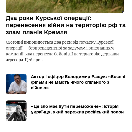
Два роки Курської операції:
перенесення війни на територію рф та
злам планів Кремля
Сьогодні виповнюється два роки від початку Курської
операції — безпрецедентної за задумом і виконанням
кампанії, яка перенесла бойові дії на територію держави-
агресора. Цей крок…
Актор і офіцер Володимир Ращук: «Воєнні
фільми не мають нічого спільного з
війною»
«Це зло має бути переможене»: історія
українця, який пережив російський полон