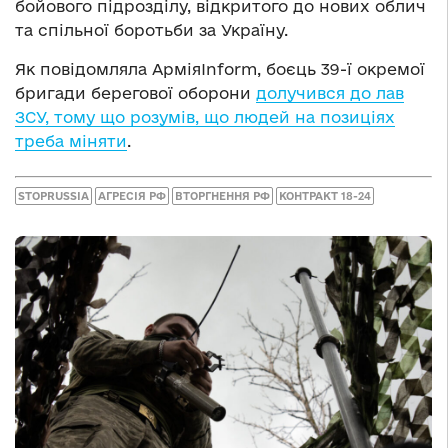
бойового підрозділу, відкритого до нових облич
та спільної боротьби за Україну.
Як повідомляла АрміяInform, боєць 39-ї окремої
бригади берегової оборони
долучився до лав
ЗСУ, тому що розумів, що людей на позиціях
треба міняти
.
STOPRUSSIA
АГРЕСІЯ РФ
ВТОРГНЕННЯ РФ
КОНТРАКТ 18-24