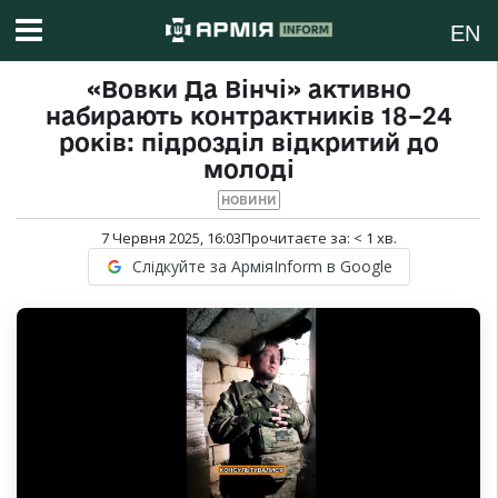
EN
«Вовки Да Вінчі» активно
набирають контрактників 18–24
років: підрозділ відкритий до
молоді
НОВИНИ
7 Червня 2025, 16:03
Прочитаєте за:
< 1
хв.
Слідкуйте за АрміяInform в Google