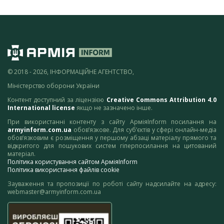
© 2018 - 2026, ІНФОРМАЦІЙНЕ АГЕНТСТВО,
Міністерство оборони України
Контент доступний за ліцензією
Creative Commons Attribution 4.0
International license
якщо не зазначено інше.
При використанні контенту з сайту АрміяInform посилання на
armyinform.com.ua
обов’язкове. Для суб’єктів у сфері онлайн-медіа
обов’язковим є розміщення у першому абзаці матеріалу прямого та
відкритого для пошукових систем гіперпосилання на цитований
матеріал.
Політика користування сайтом АрміяInform
Політика використання файлів cookie
Зауваження та пропозиції по роботі сайту надсилайте на адресу:
webmaster@armyinform.com.ua