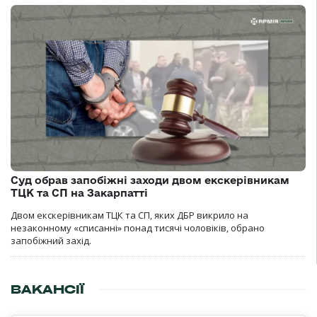
Суд обрав запобіжні заходи двом екскерівникам
ТЦК та СП на Закарпатті
Двом екскерівникам ТЦК та СП, яких ДБР викрило на
незаконному «списанні» понад тисячі чоловіків, обрано
запобіжний захід.
ВАКАНСІЇ