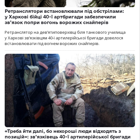
Ретранслятори встановлювали під обстрілами:
у Харкові бійці 40-ї артбригади забезпечили
зв’язок попри вогонь ворожих снайперів
Ретранслятор на дев’ятиповерхівці біля танкового училища
у Харкові зв’язківцям 40-ї артилерійської бригади довелося
встановлювати під вогнем ворожих снайперів.
«Треба йти далі, бо нехороші люди відходять з
позицій»: зв’язківець 40-ї артилерійської бригади