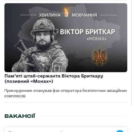
Пам’яті штаб-сержанта Віктора Бриткару
(позивний «Монах»)
Прикордонник опанував фах оператора безпілотних авіаційних
комплексів.
ВАКАНСІЇ