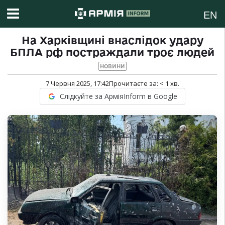
EN
На Харківщині внаслідок удару
БПЛА рф постраждали троє людей
НОВИНИ
7 Червня 2025, 17:42
Прочитаєте за:
< 1
хв.
Слідкуйте за АрміяInform в Google