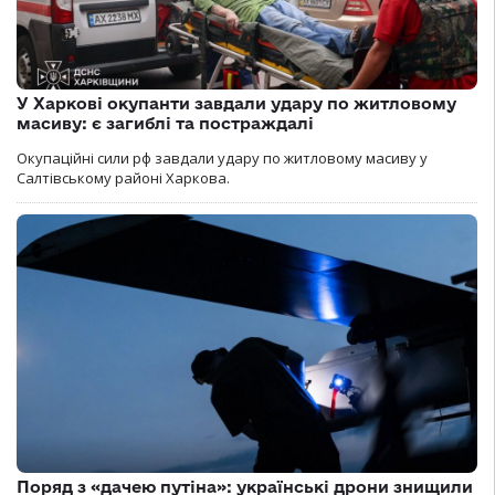
У Харкові окупанти завдали удару по житловому
масиву: є загиблі та постраждалі
Окупаційні сили рф завдали удару по житловому масиву у
Салтівському районі Харкова.
Поряд з «дачею путіна»: українські дрони знищили