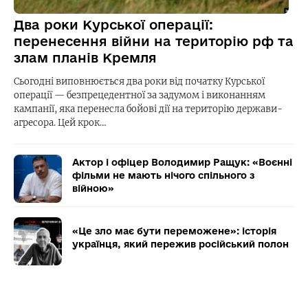
Два роки Курської операції:
перенесення війни на територію рф та
злам планів Кремля
Сьогодні виповнюється два роки від початку Курської
операції — безпрецедентної за задумом і виконанням
кампанії, яка перенесла бойові дії на територію держави-
агресора. Цей крок…
Актор і офіцер Володимир Ращук: «Воєнні
фільми не мають нічого спільного з
війною»
«Це зло має бути переможене»: історія
українця, який пережив російський полон