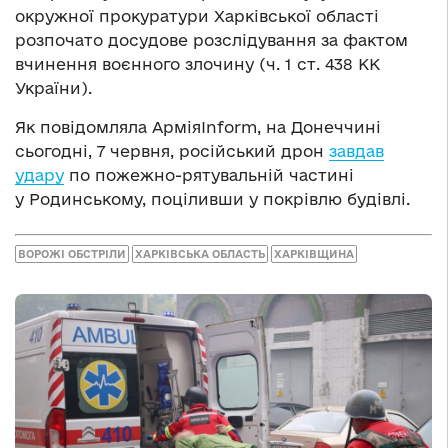
окружної прокуратури Харківської області
розпочато досудове розслідування за фактом
вчинення воєнного злочину (ч. 1 ст. 438 КК
України).
Як повідомляла АрміяInform, на Донеччині
сьогодні, 7 червня, російський дрон
завдав
удару
по пожежно-рятувальній частині
у Родинському, поціливши у покрівлю будівлі.
ВОРОЖІ ОБСТРІЛИ
ХАРКІВСЬКА ОБЛАСТЬ
ХАРКІВЩИНА