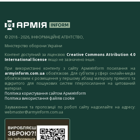
© 2018 - 2026, ІНФОРМАЦІЙНЕ АГЕНТСТВО,
Міністерство оборони України
Контент доступний за ліцензією
Creative Commons Attribution 4.0
International license
якщо не зазначено інше.
При використанні контенту з сайту АрміяInform посилання на
armyinform.com.ua
обов’язкове. Для суб’єктів у сфері онлайн-медіа
обов’язковим є розміщення у першому абзаці матеріалу прямого та
відкритого для пошукових систем гіперпосилання на цитований
матеріал.
Політика користування сайтом АрміяInform
Політика використання файлів cookie
Зауваження та пропозиції по роботі сайту надсилайте на адресу:
webmaster@armyinform.com.ua