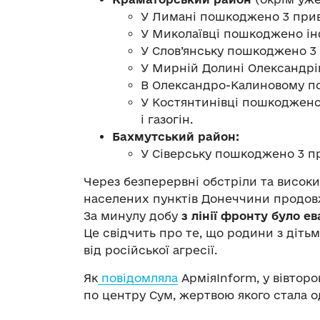
У Лимані пошкоджено 3 прива
У Миколаївці пошкоджено ін
У Слов’янську пошкоджено 3 
У Мирній Долині Олександрів
В Олександро-Калиновому п
У Костянтинівці пошкоджено
і газогін.
Бахмутський район:
У Сіверську пошкоджено 3 п
Через безперервні обстріли та висок
населених пунктів Донеччини продовж
За минулу добу
з лінії фронту було е
Це свідчить про те, що родини з діть
від російської агресії.
Як
повідомляла
АрміяInform, у вівторок
по центру Сум, жертвою якого стала 