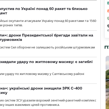
пустив по Україні понад 60 ракет та близько
дент
ійські окупанти атакували Україну понад 60 ракетами та 1560
 різних типів.
ли»: дрони Президентської бригади завітали на
штурмовиків
П
систем Сил оборони не залишають російським штурмовикам
 завдали удару по житловому масиву: є загиблі
али удару по житловому масиву у Салтівському районі
іна»: українські дрони знищили ЗРК С-400
жику
них систем ЗСУ уразили ворожий зенітний-ракетний комплекс
изку інших важливих цілей противника.