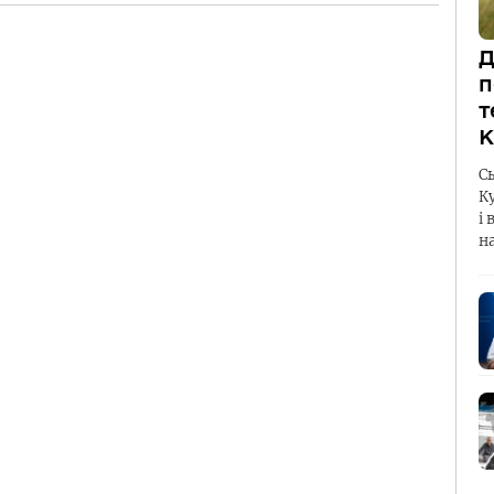
Д
п
т
К
С
К
і 
н