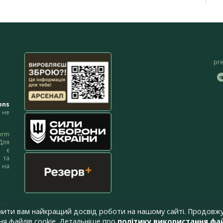
pr
ons
не
orm
Для
м є
 та
 на
 на
чити вам найкращий досвід роботи на нашому сайті. Продовжу
я файлів cookie. Детальніше про
політику використання фай