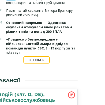
постраждалі та численні руйнування
00
Пам’яті штаб-сержанта Віктора Бриткару
(позивний «Монах»)
58
Основний напрямок — Одещина:
окупанти атакували вночі ракетами
різних типів та понад 200 БПЛА
30
«Працюємо безпосередньо у
військах»: Євгеній Хмара відвідав
командні пункти СБС, 3 і 19 корпусів та
«Азову»
ВСІ НОВИНИ
АКАНСІЇ
Водій (кат. D, DE),
військовослужбовець