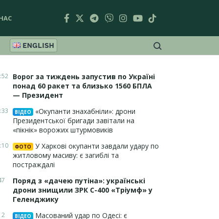
НАС
ENGLISH
:52
Ворог за тиждень запустив по Україні
понад 60 ракет та близько 1560 БПЛА
— Президент
:33
«Окупанти знахабніли»: дрони
ВІДЕО
Президентської бригади завітали на
«пікнік» ворожих штурмовиків
:10
У Харкові окупанти завдали удару по
ФОТО
житловому масиву: є загиблі та
постраждалі
47
Поряд з «дачею путіна»: українські
дрони знищили ЗРК С-400 «Тріумф» у
Геленджику
12
Масований удар по Одесі: є
ВІДЕО