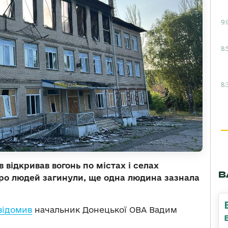
9:
8:
8:
 відкривав вогонь по містах і селах
В
еро людей загинули, ще одна людина зазнала
відомив
начальник Донецької ОВА Вадим