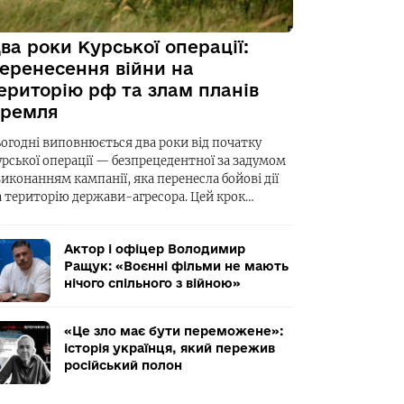
ва роки Курської операції:
еренесення війни на
ериторію рф та злам планів
ремля
ьогодні виповнюється два роки від початку
урської операції — безпрецедентної за задумом
виконанням кампанії, яка перенесла бойові дії
а територію держави-агресора. Цей крок…
Актор і офіцер Володимир
Ращук: «Воєнні фільми не мають
нічого спільного з війною»
«Це зло має бути переможене»:
історія українця, який пережив
російський полон