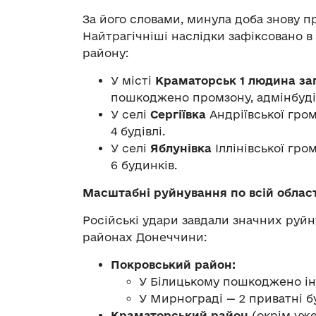
За його словами, минула доба знову 
Найтрагічніші наслідки зафіксовано в
району:
У місті
Краматорськ
1 людина за
пошкоджено промзону, адмінбуді
У селі
Сергіївка
Андріївської гро
4 будівлі.
У селі
Яблунівка
Іллінівської гр
6 будинків.
Масштабні руйнування по всій област
Російські удари завдали значних руйн
районах Донеччини:
Покровський район:
У Білицькому пошкоджено ін
У Мирнограді — 2 приватні б
Краматорський район
(окрім уже