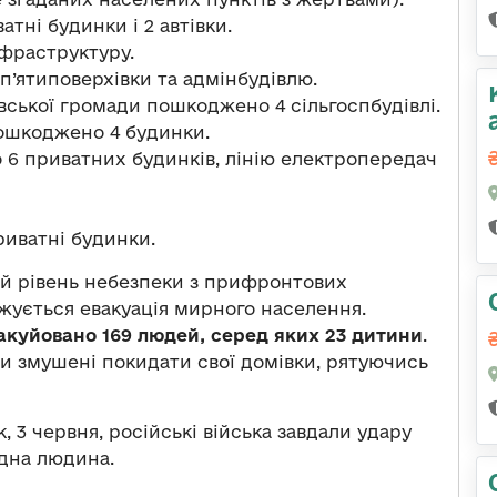
тні будинки і 2 автівки.
фраструктуру.
п’ятиповерхівки та адмінбудівлю.
ської громади пошкоджено 4 сільгоспбудівлі.
ошкоджено 4 будинки.
 6 приватних будинків, лінію електропередач
риватні будинки.
ий рівень небезпеки з прифронтових
ується евакуація мирного населення.
вакуйовано 169 людей, серед яких 23 дитини
.
ми змушені покидати свої домівки, рятуючись
, 3 червня, російські війська завдали удару
одна людина.