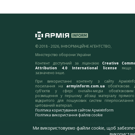
© 2018 - 2026, ІНФОРМАЦІЙНЕ АГЕНТСТВО,
Міністерство оборони України
Контент доступний за ліцензією
Creative Comm
Attribution 4.0 International license
якщо 
зазначено інше.
При використанні контенту з сайту АрміяInf
посилання на
armyinform.com.ua
обов’язкове. 
суб’єктів у сфері онлайн-медіа обов’язкови
розміщення у першому абзаці матеріалу прямого
відкритого для пошукових систем гіперпосилання
цитований матеріал.
Політика користування сайтом АрміяInform
Політика використання файлів cookie
Зауваження та пропозиції по роботі сайту надсилайте
Ми використовуємо файли cookie, щоб забезпе
адресу:
webmaster@armyinform.com.ua
використанн