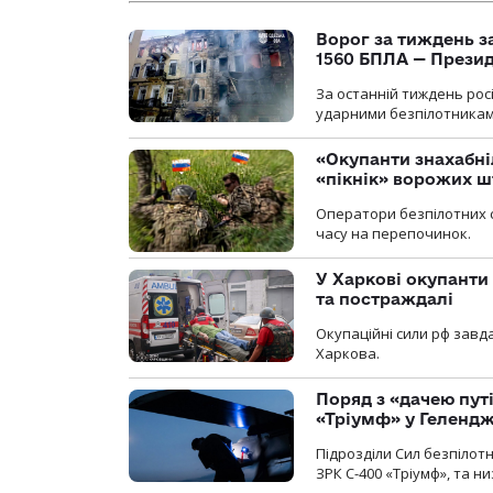
Ворог за тиждень за
1560 БПЛА — Прези
За останній тиждень рос
ударними безпілотниками
«Окупанти знахабні
«пікнік» ворожих 
Оператори безпілотних 
часу на перепочинок.
У Харкові окупанти
та постраждалі
Окупаційні сили рф завд
Харкова.
Поряд з «дачею пут
«Тріумф» у Геленд
Підрозділи Сил безпілот
ЗРК С-400 «Тріумф», та н