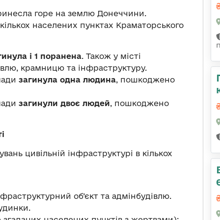
принесла горе на землю Донеччини.
 кількох населених пунктах Краматорського
гинула і 1 поранена
. Також у місті
влю, крамницю та інфраструктуру.
мади
загинула одна людина
, пошкоджено
омади
загинули двоє людей
, пошкоджено
і
увань цивільній інфраструктурі в кількох
фраструктурний об’єкт та адмінбудівлю.
удинки.
 згаданих населених пунктів з жертвами):