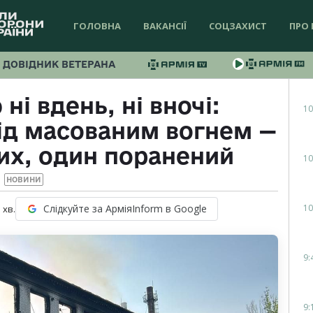
ГОЛОВНА
ВАКАНСІЇ
СОЦЗАХИСТ
ПРО 
ДОВІДНИК ВЕТЕРАНА
і вдень, ні вночі:
10
ід масованим вогнем —
их, один поранений
10
НОВИНИ
10
Слідкуйте за АрміяInform в Google
1
хв.
9:
9: