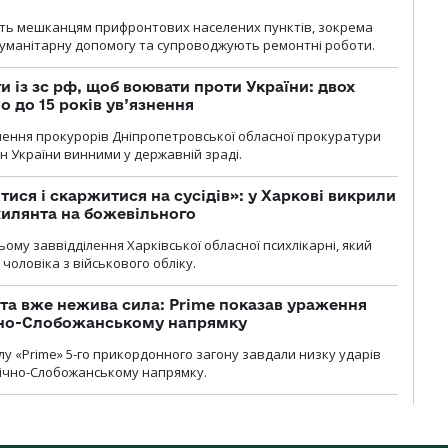
ють мешканцям прифронтових населених пунктів, зокрема
гуманітарну допомогу та супроводжують ремонтні роботи.
 із зс рф, щоб воювати проти України: двох
 до 15 років ув’язнення
чення прокурорів Дніпропетровської обласної прокуратури
н України винними у державній зраді.
тися і скаржитися на сусідів»: у Харкові викрили
ухилянта на божевільного
ому заввідділення Харківської обласної психлікарні, який
чоловіка з військового обліку.
 та вже нежива сила: Prime показав ураження
ічно-Слобожанському напрямку
у «Prime» 5-го прикордонного загону завдали низку ударів
нічно-Слобожанському напрямку.