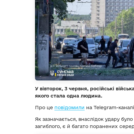
У вівторок, 3 червня, російські війс
якого стала одна людина.
Про це
повідомили
на Telegram-каналі
Як зазначається, внаслідок удару було
загиблого, є й багато поранених сере