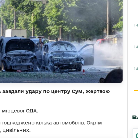
14
14
14
ька завдали удару по центру Сум, жертвою
 місцевої ОДА.
В
 пошкоджено кілька автомобілів. Окрім
д цивільних.