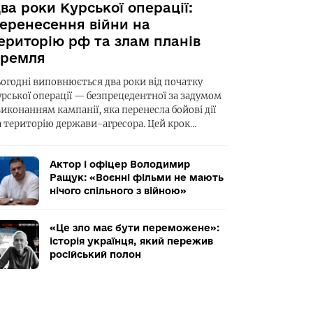
ва роки Курської операції:
еренесення війни на
ериторію рф та злам планів
ремля
ьогодні виповнюється два роки від початку
урської операції — безпрецедентної за задумом
виконанням кампанії, яка перенесла бойові дії
а територію держави-агресора. Цей крок…
Актор і офіцер Володимир
Ращук: «Воєнні фільми не мають
нічого спільного з війною»
«Це зло має бути переможене»:
історія українця, який пережив
російський полон