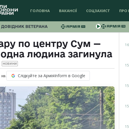
ГОЛОВНА
ВАКАНСІЇ
СОЦЗАХИСТ
ПРО 
ДОВІДНИК ВЕТЕРАНА
ару по центру Сум —
16
 одна людина загинула
НОВИНИ
15
Слідкуйте за АрміяInform в Google
1
хв.
15
15
15