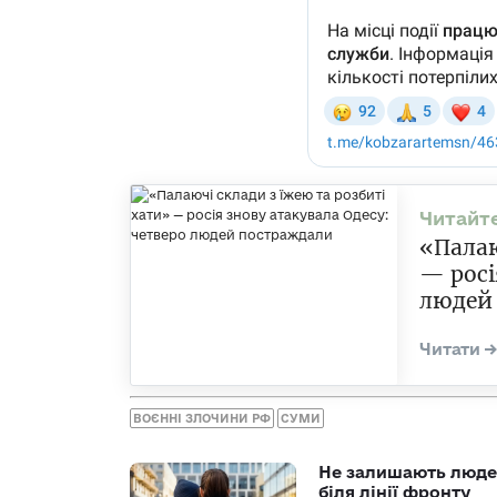
«Палаю
— росі
людей
ВОЄННІ ЗЛОЧИНИ РФ
СУМИ
Не залишають люде
біля лінії фронту