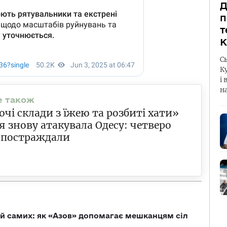
Д
п
т
К
С
К
і 
н
чі склади з їжею та розбиті хати»
я знову атакувала Одесу: четверо
 постраждали
й самих: як «Азов» допомагає мешканцям сіл