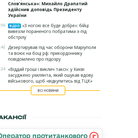
Слов’янська»: Михайло Драпатий
здійснив доповідь Президенту
України
:56
«З ногою все буде добре»: бійці
ВІДЕО
вивезли пораненого побратима з-під
обстрілу
:42
Дезертирував під час оборони Маріуполя
та воює на боці рф: прикордоннику
повідомлено про підозру
:24
«Віддай гроші і виклич таксі»: у Києві
засуджено ухилянта, який ошукав вдову
військового, щоб «відкупитись від ТЦК»
ВСІ НОВИНИ
АКАНСІЇ
Оператор протитанкового