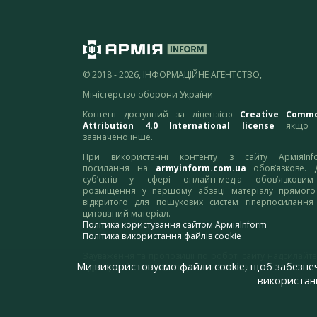
© 2018 - 2026, ІНФОРМАЦІЙНЕ АГЕНТСТВО,
Міністерство оборони України
Контент доступний за ліцензією
Creative Comm
Attribution 4.0 International license
якщо 
зазначено інше.
При використанні контенту з сайту АрміяInf
посилання на
armyinform.com.ua
обов’язкове. 
суб’єктів у сфері онлайн-медіа обов’язкови
розміщення у першому абзаці матеріалу прямого
відкритого для пошукових систем гіперпосилання
цитований матеріал.
Політика користування сайтом АрміяInform
Політика використання файлів cookie
Зауваження та пропозиції по роботі сайту надсилайте
Ми використовуємо файли cookie, щоб забезпе
адресу:
webmaster@armyinform.com.ua
використанн