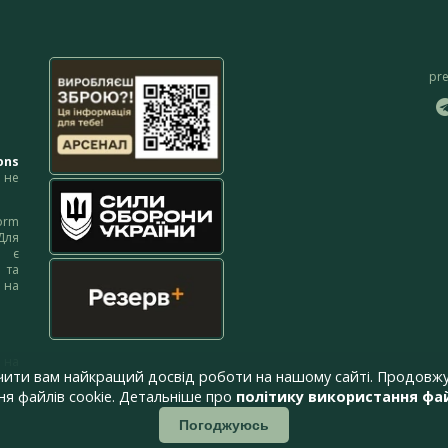
pr
ons
не
orm
Для
м є
 та
 на
 на
чити вам найкращий досвід роботи на нашому сайті. Продовжу
я файлів cookie. Детальніше про
політику використання фай
Погоджуюсь