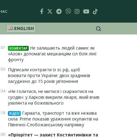
НАС
ENGLISH
:07
Не залишають людей самих: як
КОМЕНТАР
«Азов» допомагає мешканцям сіл біля лінії
фронту
:50
Підписали контракти із зс рф, щоб
воювати проти України: двох зрадників
засуджено до 15 років ув’язнення
:34
«Не голитися, не митися і скаржитися на
сусідів»: у Харкові викрили лікаря, який вчив
ухилянта на божевільного
:18
Гармата, транспорт та вже нежива
ВІДЕО
сила: Prime показав ураження окупантів на
Північно-Слобожанському напрямку
:00
«Пріорітет — захист Костянтинівки та