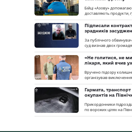
Бійці «Азову» допомага
доставляють продукти, 
Підписали контракти
зрадників засуджено
За публічного обвинува
суд визнав двох громадя
«Не голитися, не ми
лікаря, який вчив 
Вручено підозру колишнь
організував виключення 
Гармата, транспорт
окупантів на Півн
Прикордонники підрозділ
по ворожих цілях на Пів