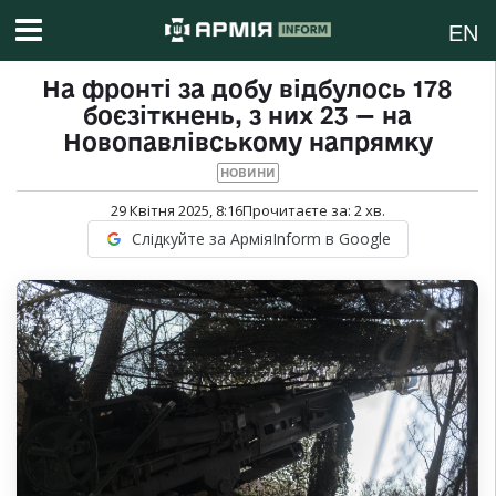
EN
На фронті за добу відбулось 178
боєзіткнень, з них 23 — на
Новопавлівському напрямку
НОВИНИ
29 Квітня 2025, 8:16
Прочитаєте за:
2
хв.
Слідкуйте за АрміяInform в Google