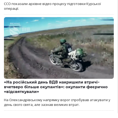
ССО показали архівне відео процесу підготовки Курської
операції.
«На російський день ВДВ накришили втричі-
вчетверо більше окупантів»: окупанти феєрично
«відсвяткували»
На Олександрівському напрямку ворог спробував атакувати у
день свого свята, але зазнав великих втрат.