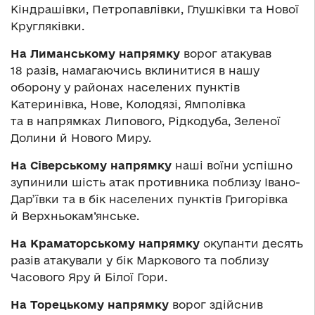
Кіндрашівки, Петропавлівки, Глушківки та Нової
Кругляківки.
На Лиманському напрямку
ворог атакував
18 разів, намагаючись вклинитися в нашу
оборону у районах населених пунктів
Катеринівка, Нове, Колодязі, Ямполівка
та в напрямках Липового, Рідкодуба, Зеленої
Долини й Нового Миру.
На Сіверському напрямку
наші воїни успішно
зупинили шість атак противника поблизу Івано-
Дар’ївки та в бік населених пунктів Григорівка
й Верхньокам’янське.
На Краматорському напрямку
окупанти десять
разів атакували у бік Маркового та поблизу
Часового Яру й Білої Гори.
На Торецькому напрямку
ворог здійснив