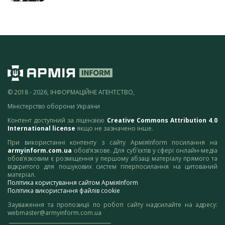
© 2018 - 2026, ІНФОРМАЦІЙНЕ АГЕНТСТВО,
Міністерство оборони України
Контент доступний за ліцензією
Creative Commons Attribution 4.0
International license
якщо не зазначено інше.
При використанні контенту з сайту АрміяInform посилання на
armyinform.com.ua
обов’язкове. Для суб’єктів у сфері онлайн-медіа
обов’язковим є розміщення у першому абзаці матеріалу прямого та
відкритого для пошукових систем гіперпосилання на цитований
матеріал.
Політика користування сайтом АрміяInform
Політика використання файлів cookie
Зауваження та пропозиції по роботі сайту надсилайте на адресу:
webmaster@armyinform.com.ua