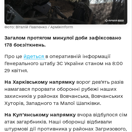
Фото: Віталій Павленко / АрміяInform
Загалом протягом минулої доби зафіксовано
178 боєзіткнень.
Про це
йдеться
в оперативній інформації
Генерального штабу ЗС України станом на 8:00
29 квітня.
На Харківському напрямку
ворог дев’ять разів
намагався прорвати оборонні рубежі наших
захисників у районах Вовчанська, Вовчанських
Хуторів, Западного та Малої Шапківки.
На Куп’янському напрямку
вчора відбулося сім
атак загарбників. Наші оборонці відбивали
штурмові дії противника у районах Загризового,