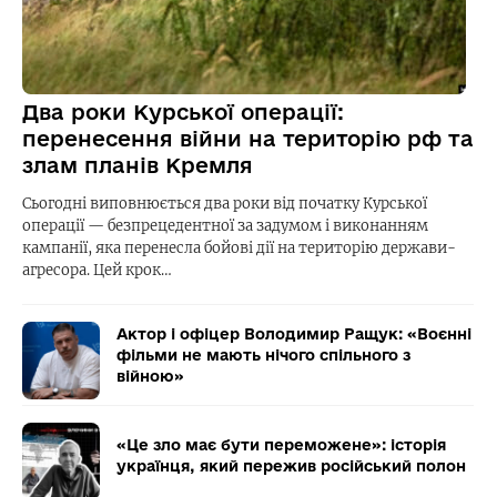
Два роки Курської операції:
перенесення війни на територію рф та
злам планів Кремля
Сьогодні виповнюється два роки від початку Курської
операції — безпрецедентної за задумом і виконанням
кампанії, яка перенесла бойові дії на територію держави-
агресора. Цей крок…
Актор і офіцер Володимир Ращук: «Воєнні
фільми не мають нічого спільного з
війною»
«Це зло має бути переможене»: історія
українця, який пережив російський полон