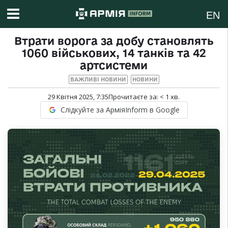
EN
Втрати ворога за добу становлять
1060 військових, 14 танків та 42
артсистеми
ВАЖЛИВІ НОВИНИ
НОВИНИ
29 Квітня 2025, 7:35
Прочитаєте за:
< 1
хв.
Слідкуйте за АрміяInform в Google