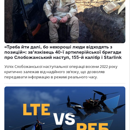
«Треба йти далі, бо нехороші люди відходять з
позицій»: зв’язківець 40-ї артилерійської бригади
про Слобожанський наступ, 155-й калібр і Starlink
Успіх Слобожанської наступальної операції восени 2022 року
критично залежав від надійного зв’язку, що дозволяв
передавати інформацію в режимі реального часу.