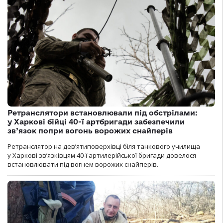
Ретранслятори встановлювали під обстрілами:
у Харкові бійці 40-ї артбригади забезпечили
зв’язок попри вогонь ворожих снайперів
Ретранслятор на дев’ятиповерхівці біля танкового училища
у Харкові зв’язківцям 40-ї артилерійської бригади довелося
встановлювати під вогнем ворожих снайперів.