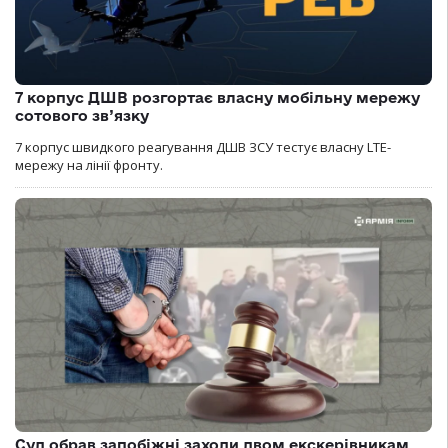
7 корпус ДШВ розгортає власну мобільну мережу
сотового зв’язку
7 корпус швидкого реагування ДШВ ЗСУ тестує власну LTE-
мережу на лінії фронту.
Суд обрав запобіжні заходи двом екскерівникам