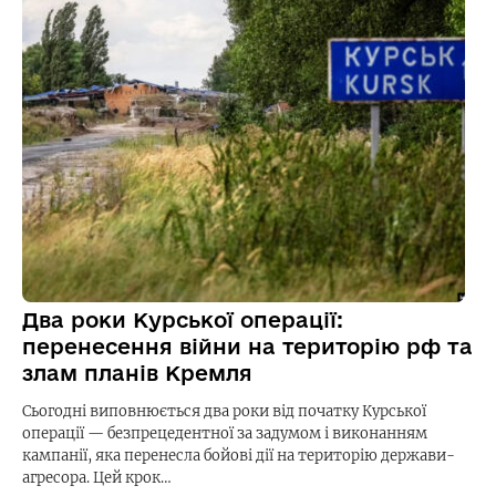
Два роки Курської операції:
перенесення війни на територію рф та
злам планів Кремля
Сьогодні виповнюється два роки від початку Курської
операції — безпрецедентної за задумом і виконанням
кампанії, яка перенесла бойові дії на територію держави-
агресора. Цей крок…