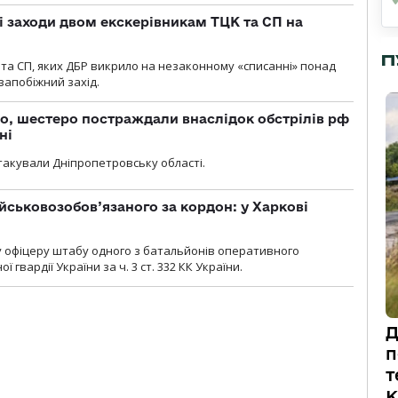
і заходи двом екскерівникам ТЦК та СП на
П
та СП, яких ДБР викрило на незаконному «списанні» понад
 запобіжний захід.
о, шестеро постраждали внаслідок обстрілів рф
ні
атакували Дніпропетровську області.
йськовозобов’язаного за кордон: у Харкові
у офіцеру штабу одного з батальйонів оперативного
гвардії України за ч. 3 ст. 332 КК України.
Д
п
т
К