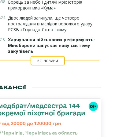
:38
Борець за небо і дитячі мрії: історія
прикордонника «Кума»
:24
Двоє людей загинули, ще четверо
постраждали внаслідок ворожого удару
РСЗВ «Торнадо-С» по Ізюму
:10
Харчування військових реформують:
Міноборони запускає нову систему
закупівель
ВСІ НОВИНИ
АКАНСІЇ
медбрат/медсестра 144
окремої піхотної бригади
від 20000 до 120000 грн
Чернігів, Чернігівська область