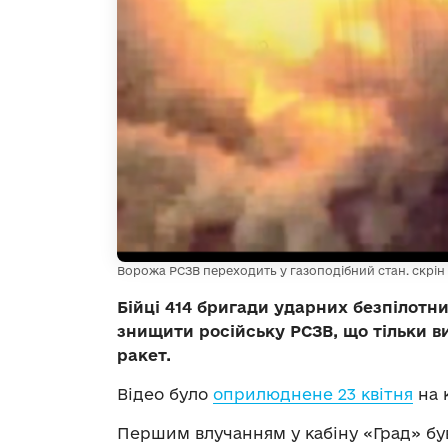
Ворожа РСЗВ переходить у газоподібний стан. скрін 
Бійці 414 бригади ударних безпілотн
знищити російську РСЗВ, що тільки в
ракет.
Відео було
оприлюднене 23 квітня
на 
Першим влучанням у кабіну «Град» бу