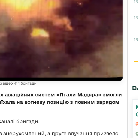
19
19
19
з відео 414 бригади
В
их авіаційних систем «Птахи Мадяра» змогли
иїхала на вогневу позицію з повним зарядом
каналі бригади.
в знерухомлений, а друге влучання призвело