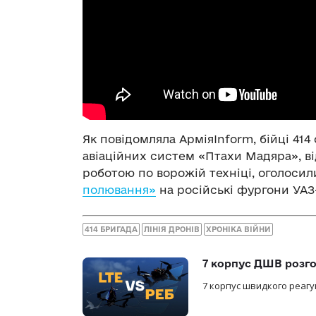
Як повідомляла АрміяInform, бійці 41
авіаційних систем «Птахи Мадяра», в
роботою по ворожій техніці, оголосил
полювання»
на російські фургони УАЗ-
414 БРИГАДА
ЛІНІЯ ДРОНІВ
ХРОНІКА ВІЙНИ
7 корпус ДШВ розго
7 корпус швидкого реагу