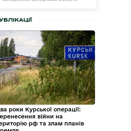
УБЛІКАЦІЇ
ва роки Курської операції:
еренесення війни на
ериторію рф та злам планів
ремля