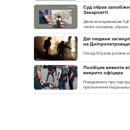
Суд обрав запобіжн
Закарпатті
Двом екскерівникам ТЦК 
тисячі чоловіків, обрано
Дві людини загинул
на Дніпропетровщи
Понад 50 разів росіяни 
Пообіцяв вивезти ві
викрито офіцера
Повідомлено про підозр
призначення Національної 