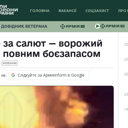
ГОЛОВНА
ВАКАНСІЇ
СОЦЗАХИСТ
ПРО 
ДОВІДНИК ВЕТЕРАНА
 за салют — ворожий
20
в повним боєзапасом
20
НОВИНИ
20
Слідкуйте за АрміяInform в Google
1
хв.
20
19