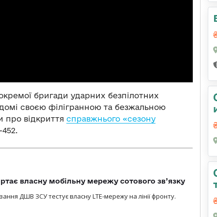
4 окремої бригади ударних безпілотних
ідомі своєю філігранною та безжальною
и про відкриття
справжнього «сезону
452.
ртає власну мобільну мережу сотового зв’язку
вання ДШВ ЗСУ тестує власну LTE-мережу на лінії фронту.