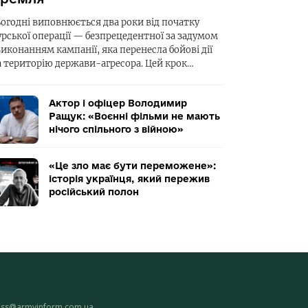
ьогодні виповнюється два роки від початку
урської операції — безпрецедентної за задумом
виконанням кампанії, яка перенесла бойові дії
а територію держави-агресора. Цей крок…
Актор і офіцер Володимир
Ращук: «Воєнні фільми не мають
нічого спільного з війною»
«Це зло має бути переможене»:
історія українця, який пережив
російський полон
ess@armyinform.com.ua