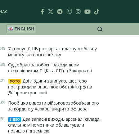
НАС
ENGLISH
:49
7 корпус ДШВ розгортає власну мобільну
мережу сотового зв’язку
:38
Суд обрав запобіжні заходи двом
екскерівникам ТЦК та СП на Закарпатті
:21
Дві людини загинуло, шестеро
ФОТО
постраждали внаслідок обстрілів рф на
Дніпропетровщині
:09
Пообіцяв вивезти військовозобов’язаного
за кордон: у Харкові викрито офіцера
:51
Два запасні виходи, арсенал, склади,
ВІДЕО
спальня: мінометники облаштували
позицію під землею