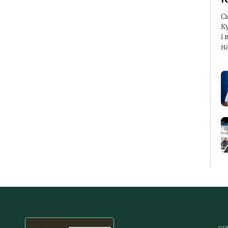
С
К
і 
н
pr