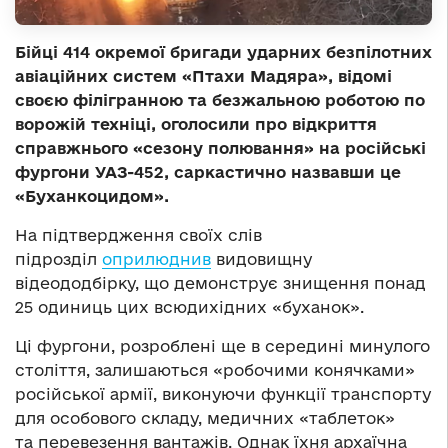
Бійці 414 окремої бригади ударних безпілотних
авіаційних систем «Птахи Мадяра», відомі
своєю філігранною та безжальною роботою по
ворожій техніці, оголосили про відкриття
справжнього «сезону полювання» на російські
фургони УАЗ-452, саркастично назвавши це
«Буханкоцидом».
На підтвердження своїх слів
підрозділ
оприлюднив
видовищну
відеододбірку, що демонструє знищення понад
25 одиниць цих всюдихідних «буханок».
Ці фургони, розроблені ще в середині минулого
століття, залишаються «робочими конячками»
російської армії, виконуючи функції транспорту
для особового складу, медичних «таблеток»
та перевезення вантажів. Однак їхня архаїчна