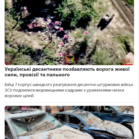
Українські десантники позбавляють ворога живої
сили, провізії та пального
Бійці 7 корпус швидкого реагування десантно-штурмових військ
ЗСУ поділилися видовищними кадрами з ураженнями низки
ворожих цілей.