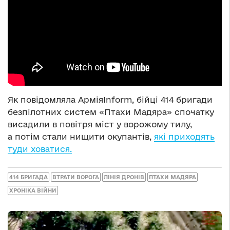
Як повідомляла АрміяInform, бійці 414 бригади
безпілотних систем «Птахи Мадяра» спочатку
висадили в повітря міст у ворожому тилу,
а потім стали нищити окупантів,
які приходять
туди ховатися.
414 БРИГАДА
ВТРАТИ ВОРОГА
ЛІНІЯ ДРОНІВ
ПТАХИ МАДЯРА
ХРОНІКА ВІЙНИ