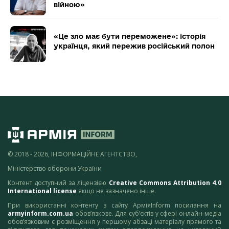
війною»
«Це зло має бути переможене»: історія
українця, який пережив російський полон
© 2018 - 2026, ІНФОРМАЦІЙНЕ АГЕНТСТВО,
Міністерство оборони України
Контент доступний за ліцензією
Creative Commons Attribution 4.0
International license
якщо не зазначено інше.
При використанні контенту з сайту АрміяInform посилання на
armyinform.com.ua
обов’язкове. Для суб’єктів у сфері онлайн-медіа
обов’язковим є розміщення у першому абзаці матеріалу прямого та