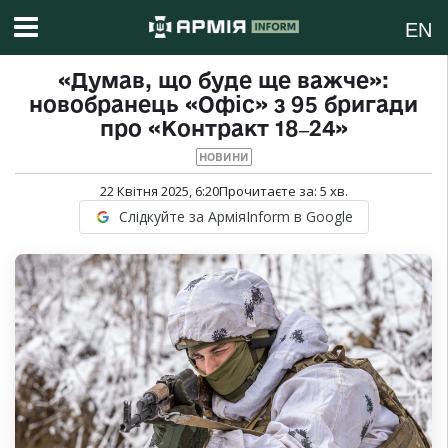
EN
«Думав, що буде ще важче»:
новобранець «Офіс» з 95 бригади
про «Контракт 18‒24»
НОВИНИ
22 Квітня 2025, 6:20
Прочитаєте за:
5
хв.
Слідкуйте за АрміяInform в Google