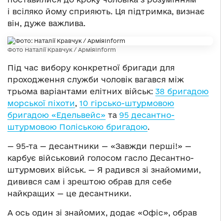
і всіляко йому сприяють. Ця підтримка, визнає
він, дуже важлива.
Фото Наталії Кравчук / АрміяInform
Під час вибору конкретної бригади для
проходження служби чоловік вагався між
трьома варіантами елітних військ:
38 бригадою
морської піхоти
,
10 гірсько-штурмовою
бригадою «Едельвейс»
та
95 десантно-
штурмовою Поліською бригадою
.
— 95-та — десантники — «Завжди перші!» —
карбує військовий голосом гасло Десантно-
штурмових військ. — Я радився зі знайомими,
дивився сам і зрештою обрав для себе
найкращих — це десантники.
А ось один зі знайомих, додає «Офіс», обрав