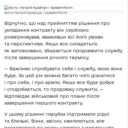
Фото Наталії Кравчук / АрміяInform
Відчутно, що над прийняттям рішення про
укладання контракту він серйозно
розмірковував, зваживши всі його умови
та перспективи. Якщо все складеться,
як заплановано, збирається продовжити службу
після завершення річного терміну.
— Важливо спробувати себе і службу, якою вона
буде. За цей рік можна багато чого дізнатися
і про себе, і про армію. Якщо все буде добре
і сподобається, то продовжу служити, —
відповідає військовий про плани після
завершення першого контракту.
У цьому рішенні парубка підтримали рідні
та близькі. Вони, звісно, хвилюються, але
поставилися до кроку чоловіка з розумінням