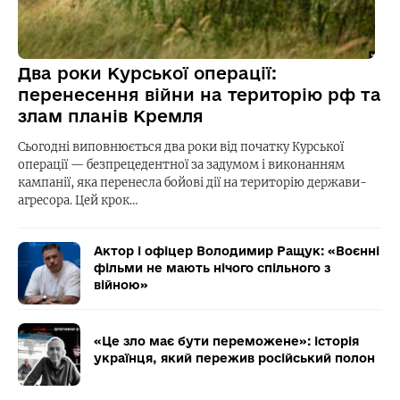
Два роки Курської операції:
перенесення війни на територію рф та
злам планів Кремля
Сьогодні виповнюється два роки від початку Курської
операції — безпрецедентної за задумом і виконанням
кампанії, яка перенесла бойові дії на територію держави-
агресора. Цей крок…
Актор і офіцер Володимир Ращук: «Воєнні
фільми не мають нічого спільного з
війною»
«Це зло має бути переможене»: історія
українця, який пережив російський полон