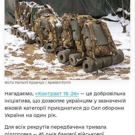
Фото Наталії Кравчук / АрміяInform
Нагадаємо,
«Контракт 18‒24»
— це добровільна
ініціатива, що дозволяє українцям у зазначеній
віковій категорії приєднатися до Сил оборони
України на один рік.
Для всіх рекрутів передбачена тривала
підготовка — 45 днів базової військової