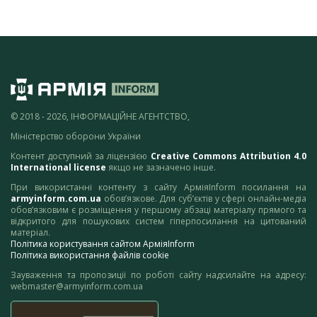
© 2018 - 2026, ІНФОРМАЦІЙНЕ АГЕНТСТВО,
Міністерство оборони України
Контент доступний за ліцензією
Creative Commons Attribution 4.0
International license
якщо не зазначено інше.
При використанні контенту з сайту АрміяInform посилання на
armyinform.com.ua
обов’язкове. Для суб’єктів у сфері онлайн-медіа
обов’язковим є розміщення у першому абзаці матеріалу прямого та
відкритого для пошукових систем гіперпосилання на цитований
матеріал.
Політика користування сайтом АрміяInform
Політика використання файлів cookie
Зауваження та пропозиції по роботі сайту надсилайте на адресу:
webmaster@armyinform.com.ua