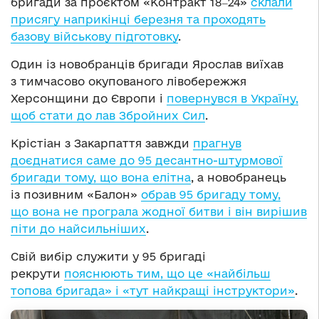
бригади за проєктом «Контракт 18‒24»
склали
присягу наприкінці березня та проходять
базову військову підготовку
.
Один із новобранців бригади Ярослав виїхав
з тимчасово окупованого лівобережжя
Херсонщини до Європи і
повернувся в Україну,
щоб стати до лав Збройних Сил
.
Крістіан з Закарпаття завжди
прагнув
доєднатися саме до 95 десантно-штурмової
бригади тому, що вона елітна
, а новобранець
із позивним «Балон»
обрав 95 бригаду тому,
що вона не програла жодної битви і він вирішив
піти до найсильніших
.
Свій вибір служити у 95 бригаді
рекрути
пояснюють тим, що це «найбільш
топова бригада» і «тут найкращі інструктори»
.