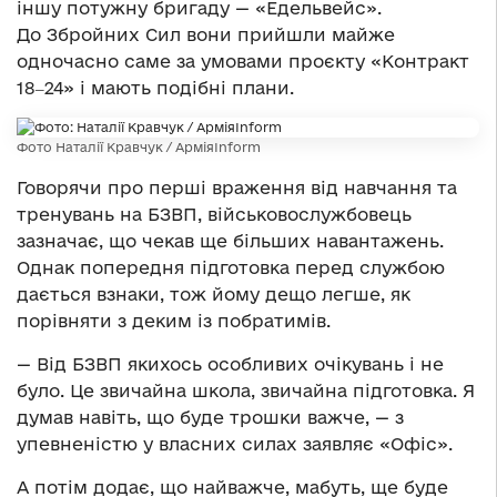
іншу потужну бригаду — «Едельвейс».
До Збройних Сил вони прийшли майже
одночасно саме за умовами проєкту «Контракт
18‒24» і мають подібні плани.
Фото Наталії Кравчук / АрміяInform
Говорячи про перші враження від навчання та
тренувань на БЗВП, військовослужбовець
зазначає, що чекав ще більших навантажень.
Однак попередня підготовка перед службою
дається взнаки, тож йому дещо легше, як
порівняти з деким із побратимів.
— Від БЗВП якихось особливих очікувань і не
було. Це звичайна школа, звичайна підготовка. Я
думав навіть, що буде трошки важче, — з
упевненістю у власних силах заявляє «Офіс».
А потім додає, що найважче, мабуть, ще буде