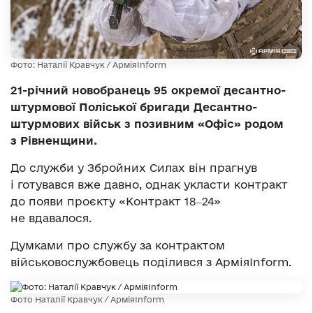
Фото: Наталії Кравчук / АрміяInform
21-річний новобранець 95 окремої десантно-
штурмової Поліської бригади Десантно-
штурмових військ з позивним «Офіс» родом
з Рівненщини.
До служби у Збройних Силах він прагнув
і готувався вже давно, однак укласти контракт
до появи проєкту «Контракт 18‒24»
не вдавалося.
Думками про службу за контрактом
військовослужбовець поділився з АрміяInform.
Фото Наталії Кравчук / АрміяInform