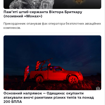
Пам’яті штаб-сержанта Віктора Бриткару
(позивний «Монах»)
Прикордонник опанував фах оператора безпілотних авіаційних
комплексів.
Основний напрямок — Одещина: окупанти
атакували вночі ракетами різних типів та понад
200 БПЛА