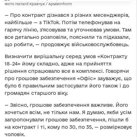
Фото Наталії Кравчук / АрміяInform
— Про контракт дізнався з різних месенджерів,
найбільше — з TikTok. Потім телефонував на
гарячу лінію, з’ясовував та уточнював умови. Там
все детально розповіли, пояснили та підказали,
що робити, — продовжує військовослужбовець.
Визначити вирішальну серед умов «Контракту
18‒24» йому складно, адже на прийняття
рішення спрацювало все в комплексі. Говорячи
про грошове забезпечення «Офіс» зауважує, що
було б правильним застосувати його також і до
громадян старшого віку.
— Звісно, грошове забезпечення важливе. Його
хочеться всім, не тільки нам. Я думаю, якби усім
запропонували грошове забезпечення, пішли б
на контракт і ті, кому по 30, по 35, — розмірковує
чоловік.