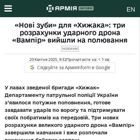
EN
«Нові зуби» для «Хижака»: три
розрахунки ударного дрона
«Вампір» вийшли на полювання
НОВИНИ
20 Квітня 2025, 9:32
Прочитаєте за:
< 1
хв.
Слідкуйте за АрміяInform в Google
У лавах зведеної бригади «Хижак»
Департаменту патрульної поліції України
з’явилося потужне поповнення, готове
завдавати ударів по ворогу та підтримувати
своїх побратимів на передовій. Три нових
розрахунки великого ударного дрона «Вампір»
завершили навчання і вже розпочали