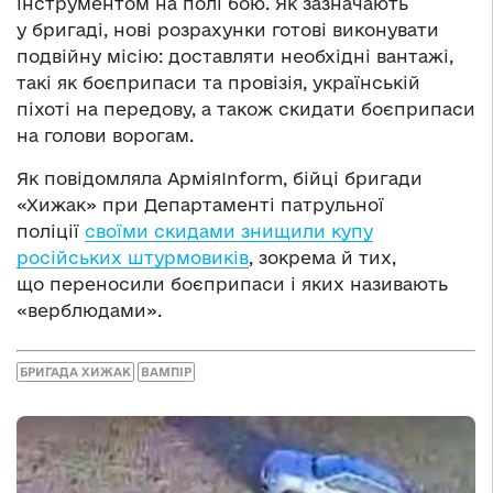
інструментом на полі бою. Як зазначають
у бригаді, нові розрахунки готові виконувати
подвійну місію: доставляти необхідні вантажі,
такі як боєприпаси та провізія, українській
піхоті на передову, а також скидати боєприпаси
на голови ворогам.
Як повідомляла АрміяInform, бійці бригади
«Хижак» при Департаменті патрульної
поліції
своїми скидами знищили купу
російських штурмовиків
, зокрема й тих,
що переносили боєприпаси і яких називають
«верблюдами».
БРИГАДА ХИЖАК
ВАМПІР