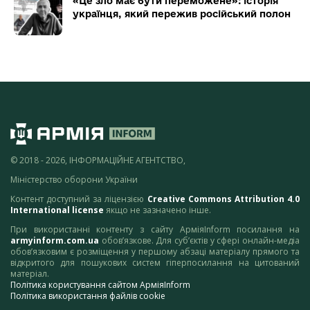
«Це зло має бути переможене»: історія
українця, який пережив російський полон
© 2018 - 2026, ІНФОРМАЦІЙНЕ АГЕНТСТВО,
Міністерство оборони України
Контент доступний за ліцензією
Creative Commons Attribution 4.0
International license
якщо не зазначено інше.
При використанні контенту з сайту АрміяInform посилання на
armyinform.com.ua
обов’язкове. Для суб’єктів у сфері онлайн-медіа
обов’язковим є розміщення у першому абзаці матеріалу прямого та
відкритого для пошукових систем гіперпосилання на цитований
матеріал.
Політика користування сайтом АрміяInform
Політика використання файлів cookie