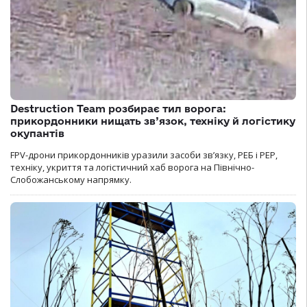
Destruction Team розбирає тил ворога:
прикордонники нищать зв’язок, техніку й логістику
окупантів
FPV-дрони прикордонників уразили засоби зв’язку, РЕБ і РЕР,
техніку, укриття та логістичний хаб ворога на Північно-
Слобожанському напрямку.