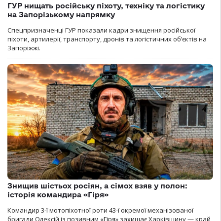
ГУР нищать російську піхоту, техніку та логістику
на Запорізькому напрямку
Спецпризначенці ГУР показали кадри знищення російської
піхоти, артилерії, транспорту, дронів та логістичних об’єктів на
Запоріжжі.
Знищив шістьох росіян, а сімох взяв у полон:
історія командира «Гіря»
Командир 3-ї мотопіхотної роти 43-ї окремої механізованої
бригади Олексій із позивним «Гіря» захищає Харківщину — край,