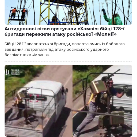
Антидронові сітки врятували «Хамві»: бійці 128-ї
бригади пережили атаку російської «Молнії»
Бійці 128-ї Закарпатської бригади, повертаючись із бойового
завдання, потрапили під атаку російського ударного
безпілотника «Молнія».